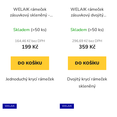
WELAIK rámeček
WELAIK rámeček
zásuvkový skleněný -
zásuvkový dvojitý
tmavě šedý
skleněný - bílý
Průměrné
Průměrné
Skladem
(>50 ks)
Skladem
(>50 ks)
hodnocení
hodnocení
produktu
produktu
164,46 Kč bez DPH
296,69 Kč bez DPH
199 Kč
359 Kč
je
je
5,0
5,0
z
z
DO KOŠÍKU
DO KOŠÍKU
5
5
hvězdiček.
hvězdiček.
Jednoduchý krycí rámeček
Dvojitý krycí rámeček
skleněný
WELAIK
WELAIK