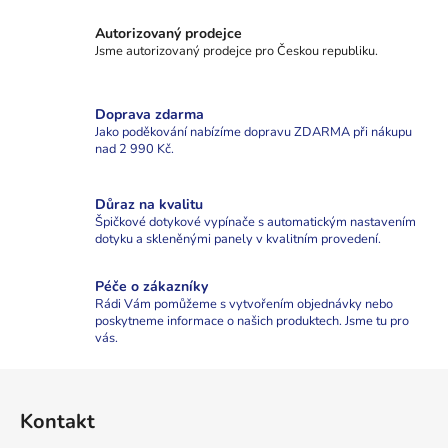
á
c
n
Autorizovaný prodejce
í
í
Jsme autorizovaný prodejce pro Českou republiku.
p
r
v
Doprava zdarma
k
Jako poděkování nabízíme dopravu ZDARMA při nákupu
y
nad 2 990 Kč.
v
ý
Důraz na kvalitu
p
Špičkové dotykové vypínače s automatickým nastavením
i
dotyku a skleněnými panely v kvalitním provedení.
s
u
Péče o zákazníky
Rádi Vám pomůžeme s vytvořením objednávky nebo
poskytneme informace o našich produktech. Jsme tu pro
vás.
Z
á
Kontakt
p