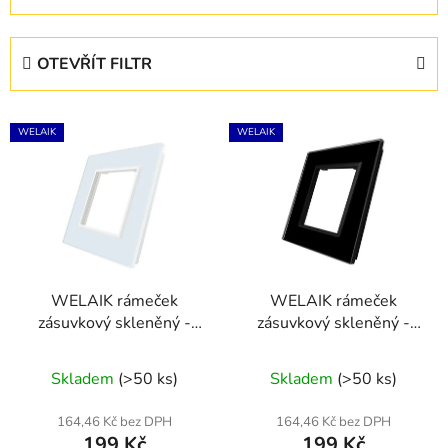
z
e
OTEVŘÍT FILTR
n
í
V
p
WELAIK
WELAIK
ý
r
p
o
i
d
s
u
p
k
r
t
WELAIK rámeček
WELAIK rámeček
o
ů
zásuvkový skleněný -
zásuvkový skleněný -
d
bílý
černý
u
Skladem
(>50 ks)
Skladem
(>50 ks)
k
t
164,46 Kč bez DPH
164,46 Kč bez DPH
ů
199 Kč
199 Kč