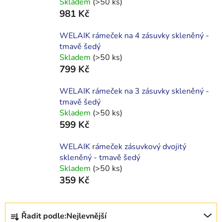
Skladem
(>50 ks)
981 Kč
WELAIK rámeček na 4 zásuvky skleněný -
tmavě šedý
Skladem
(>50 ks)
799 Kč
WELAIK rámeček na 3 zásuvky skleněný -
tmavě šedý
Skladem
(>50 ks)
599 Kč
WELAIK rámeček zásuvkový dvojitý
skleněný - tmavě šedý
Skladem
(>50 ks)
359 Kč
Ř
Řadit podle:
Nejlevnější
a