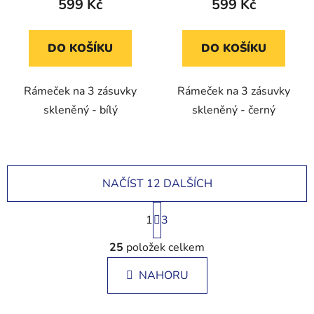
599 Kč
599 Kč
DO KOŠÍKU
DO KOŠÍKU
Rámeček na 3 zásuvky
Rámeček na 3 zásuvky
skleněný - bílý
skleněný - černý
NAČÍST 12 DALŠÍCH
S
1
t
3
r
O
á
25
položek celkem
v
n
l
k
NAHORU
á
o
d
v
a