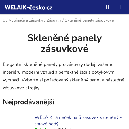
Přejít
Hledat
NÁKUP
na
KOŠÍK
obsah
Domů
/
Vypínače a zásuvky
/
Zásuvky
/
Skleněné panely zásuvkové
Skleněné panely
zásuvkové
Elegantní skleněné panely pro zásuvky dodají vašemu
interiéru moderní vzhled a perfektně ladí s dotykovými
vypínači. Vyberte si požadovaný skleněný panel a následně
zásuvkové strojky.
Nejprodávanější
WELAIK rámeček na 5 zásuvek skleněný -
tmavě šedý