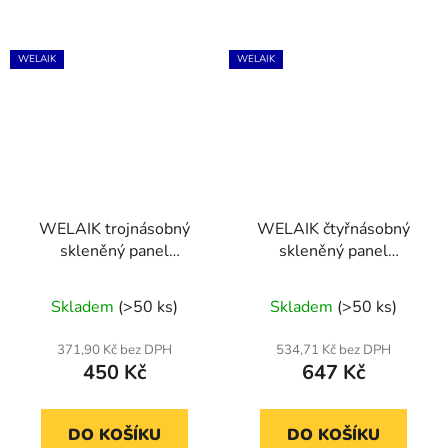
WELAIK
WELAIK
WELAIK trojnásobný
WELAIK čtyřnásobný
skleněný panel
skleněný panel
zás+0+zás - ivory creme
0+0+0+zás - ivory
creme
Skladem
(>50 ks)
Skladem
(>50 ks)
371,90 Kč bez DPH
534,71 Kč bez DPH
450 Kč
647 Kč
DO KOŠÍKU
DO KOŠÍKU