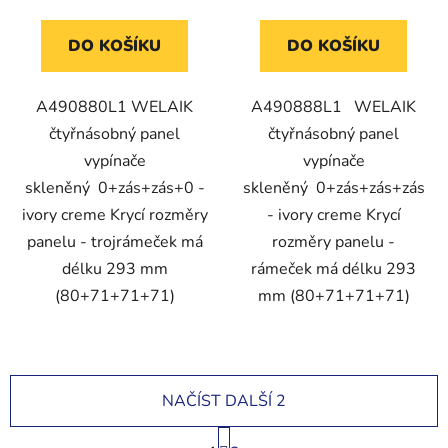
DO KOŠÍKU
DO KOŠÍKU
A490880L1 WELAIK
A490888L1 WELAIK
čtyřnásobný panel
čtyřnásobný panel
vypínače
vypínače
skleněný 0+zás+zás+0 -
skleněný 0+zás+zás+zás
ivory creme Krycí rozměry
- ivory creme Krycí
panelu - trojrámeček má
rozměry panelu -
délku 293 mm
rámeček má délku 293
(80+71+71+71)
mm (80+71+71+71)
NAČÍST DALŠÍ 2
S