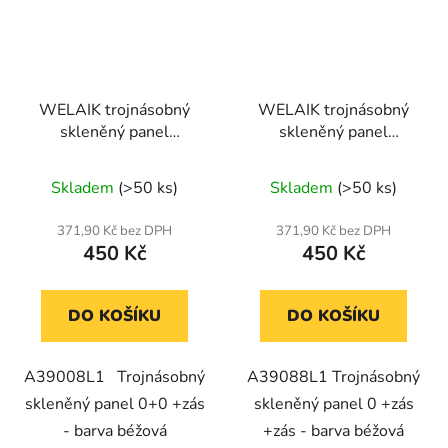
WELAIK trojnásobný
WELAIK trojnásobný
skleněný panel
skleněný panel
0+0+zás ivory creme
0+zás+zás- béžový
Skladem
(>50 ks)
Skladem
(>50 ks)
371,90 Kč bez DPH
371,90 Kč bez DPH
450 Kč
450 Kč
DO KOŠÍKU
DO KOŠÍKU
A39008L1 Trojnásobný
A39088L1 Trojnásobný
skleněný panel 0+0 +zás
skleněný panel 0 +zás
- barva béžová
+zás - barva béžová