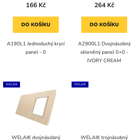
ů
166 Kč
264 Kč
DO KOŠÍKU
DO KOŠÍKU
A190L1 Jednoduchý krycí
A2900L1 Dvojnásobný
panel - 0
skleněný panel 0+0 -
IVORY CREAM
WELAIK
WELAIK
WELAIK dvojnásobný
WELAIK trojnásobný