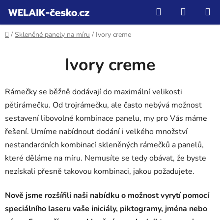
Přejít
Hledat
NÁKUP
na
KOŠÍK
obsah
Domů
/
Skleněné panely na míru
/
Ivory creme
Ivory creme
Rámečky se běžně dodávají do maximální velikosti
pětirámečku. Od trojrámečku, ale často nebývá možnost
sestavení libovolné kombinace panelu, my pro Vás máme
řešení. Umíme nabídnout dodání i velkého množství
nestandardních kombinací skleněných rámečků a panelů,
které děláme na míru. Nemusíte se tedy obávat, že byste
nezískali přesně takovou kombinaci, jakou požadujete.
Nově jsme rozšířili naši nabídku o možnost vyrytí pomocí
speciálního laseru vaše iniciály, piktogramy, jména nebo