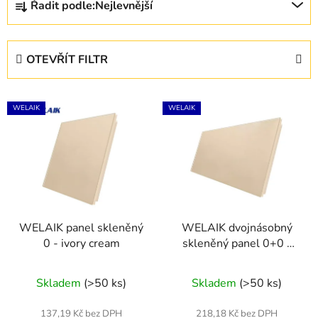
Řadit podle:
Nejlevnější
a
z
e
OTEVŘÍT FILTR
n
í
V
p
WELAIK
WELAIK
ý
r
p
o
i
d
s
u
p
k
r
t
WELAIK panel skleněný
WELAIK dvojnásobný
o
ů
0 - ivory cream
skleněný panel 0+0 -
d
ivory cream
u
Skladem
(>50 ks)
Skladem
(>50 ks)
k
t
137,19 Kč bez DPH
218,18 Kč bez DPH