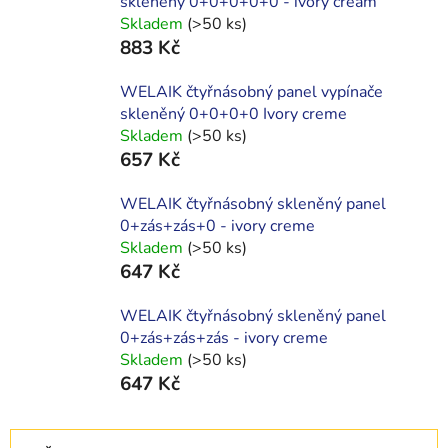
skleněný 0+0+0+0+0 - ivory cream
Skladem
(>50 ks)
883 Kč
WELAIK čtyřnásobný panel vypínače
skleněný 0+0+0+0 Ivory creme
Skladem
(>50 ks)
657 Kč
WELAIK čtyřnásobný skleněný panel
0+zás+zás+0 - ivory creme
Skladem
(>50 ks)
647 Kč
WELAIK čtyřnásobný skleněný panel
0+zás+zás+zás - ivory creme
Skladem
(>50 ks)
647 Kč
Ř