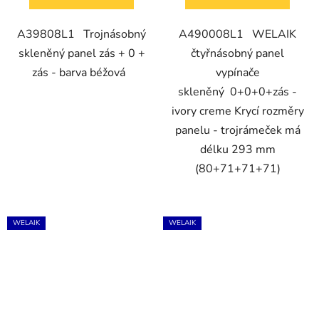
A39808L1 Trojnásobný
A490008L1 WELAIK
skleněný panel zás + 0 +
čtyřnásobný panel
zás - barva béžová
vypínače
skleněný 0+0+0+zás -
ivory creme Krycí rozměry
panelu - trojrámeček má
délku 293 mm
(80+71+71+71)
WELAIK
WELAIK