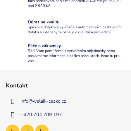
Jako poděkování nabízíme dopravu ZDARMA při nákupu
nad 2 990 Kč.
Důraz na kvalitu
Špičkové dotykové vypínače s automatickým nastavením
dotyku a skleněnými panely v kvalitním provedení.
Péče o zákazníky
Rádi Vám pomůžeme s vytvořením objednávky nebo
poskytneme informace o našich produktech. Jsme tu pro
vás.
Z
á
Kontakt
p
a
info
@
welaik-cesko.cz
t
í
+420 704 709 197