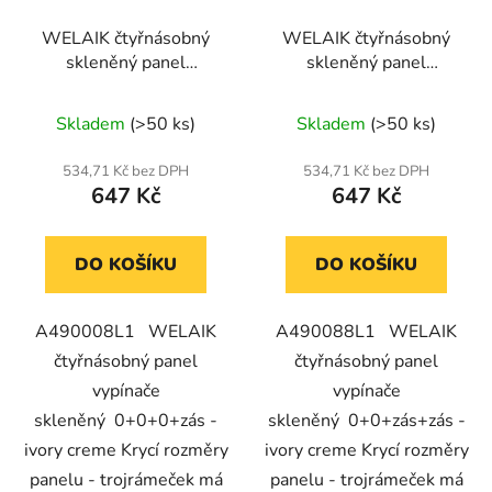
WELAIK čtyřnásobný
WELAIK čtyřnásobný
skleněný panel
skleněný panel
0+0+0+zás - ivory
0+0+zás+zás - ivory
creme
creme
Skladem
(>50 ks)
Skladem
(>50 ks)
534,71 Kč bez DPH
534,71 Kč bez DPH
647 Kč
647 Kč
DO KOŠÍKU
DO KOŠÍKU
A490008L1 WELAIK
A490088L1 WELAIK
čtyřnásobný panel
čtyřnásobný panel
vypínače
vypínače
skleněný 0+0+0+zás -
skleněný 0+0+zás+zás -
ivory creme Krycí rozměry
ivory creme Krycí rozměry
panelu - trojrámeček má
panelu - trojrámeček má