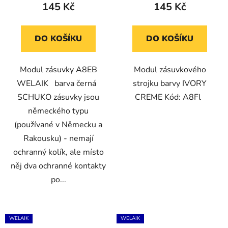
145 Kč
145 Kč
DO KOŠÍKU
DO KOŠÍKU
Modul zásuvky A8EB
Modul zásuvkového
WELAIK barva černá
strojku barvy IVORY
SCHUKO zásuvky jsou
CREME Kód: A8Fl
německého typu
(používané v Německu a
Rakousku) - nemají
ochranný kolík, ale místo
něj dva ochranné kontakty
po...
WELAIK
WELAIK