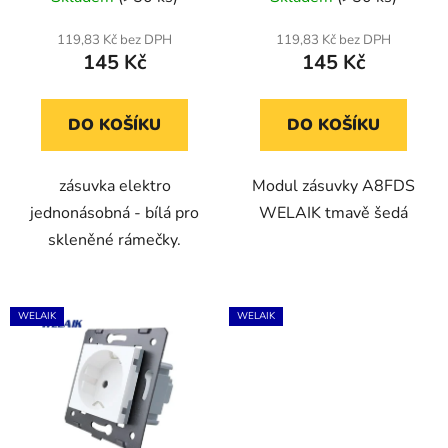
k
t
119,83 Kč bez DPH
119,83 Kč bez DPH
ů
145 Kč
145 Kč
DO KOŠÍKU
DO KOŠÍKU
zásuvka elektro
Modul zásuvky A8FDS
jednonásobná - bílá pro
WELAIK tmavě šedá
skleněné rámečky.
WELAIK
WELAIK