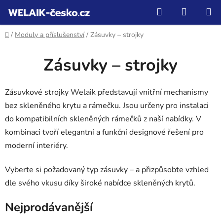
Přejít
Hledat
NÁKUP
na
KOŠÍK
obsah
Domů
/
Moduly a příslušenství
/
Zásuvky – strojky
Zásuvky – strojky
Zásuvkové strojky Welaik představují vnitřní mechanismy
bez skleněného krytu a rámečku. Jsou určeny pro instalaci
do kompatibilních skleněných rámečků z naší nabídky. V
kombinaci tvoří elegantní a funkční designové řešení pro
moderní interiéry.
Vyberte si požadovaný typ zásuvky – a přizpůsobte vzhled
dle svého vkusu díky široké nabídce skleněných krytů.
Nejprodávanější