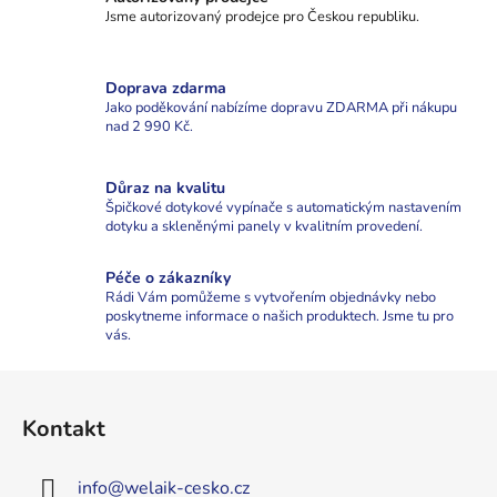
d
Jsme autorizovaný prodejce pro Českou republiku.
a
c
Doprava zdarma
í
Jako poděkování nabízíme dopravu ZDARMA při nákupu
p
nad 2 990 Kč.
r
v
Důraz na kvalitu
k
Špičkové dotykové vypínače s automatickým nastavením
y
dotyku a skleněnými panely v kvalitním provedení.
v
ý
Péče o zákazníky
p
Rádi Vám pomůžeme s vytvořením objednávky nebo
i
poskytneme informace o našich produktech. Jsme tu pro
s
vás.
u
Z
á
Kontakt
p
a
info
@
welaik-cesko.cz