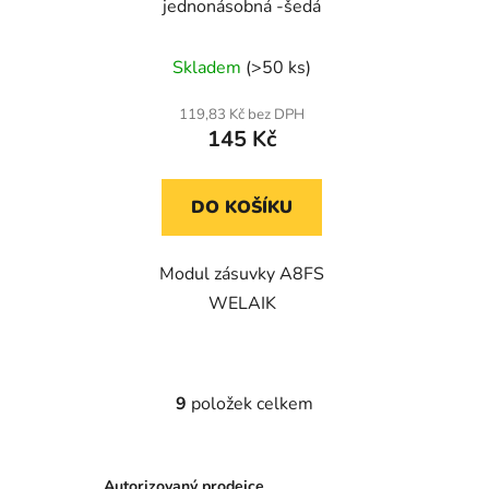
jednonásobná -šedá
Skladem
(>50 ks)
119,83 Kč bez DPH
145 Kč
DO KOŠÍKU
Modul zásuvky A8FS
WELAIK
9
položek celkem
O
v
l
á
Autorizovaný prodejce