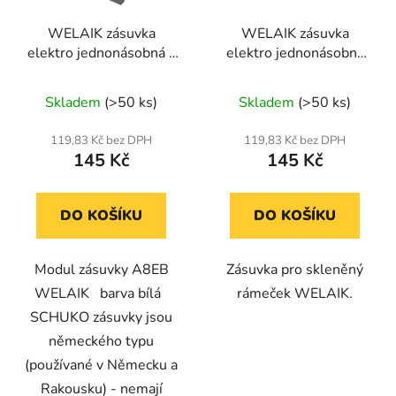
WELAIK zásuvka
WELAIK zásuvka
elektro jednonásobná -
elektro jednonásobná
bílá EU
-černá
Skladem
(>50 ks)
Skladem
(>50 ks)
119,83 Kč bez DPH
119,83 Kč bez DPH
145 Kč
145 Kč
DO KOŠÍKU
DO KOŠÍKU
Modul zásuvky A8EB
Zásuvka pro skleněný
WELAIK barva bílá
rámeček WELAIK.
SCHUKO zásuvky jsou
německého typu
(používané v Německu a
Rakousku) - nemají