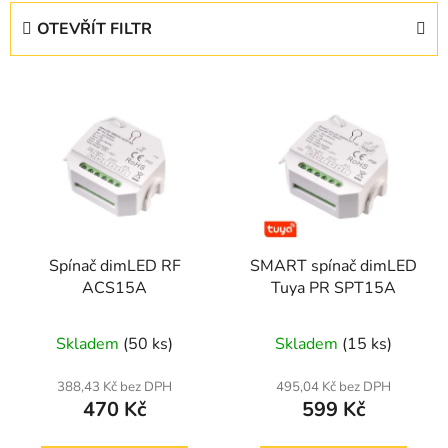
e
OTEVŘÍT FILTR
n
í
V
p
ý
r
p
o
i
d
s
u
p
k
r
t
Spínač dimLED RF
SMART spínač dimLED
o
ů
ACS15A
Tuya PR SPT15A
d
u
Skladem
(50 ks)
Skladem
(15 ks)
k
t
388,43 Kč bez DPH
495,04 Kč bez DPH
ů
470 Kč
599 Kč