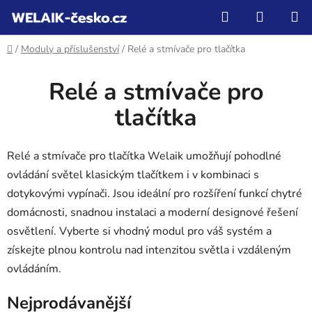
Přejít
Hledat
NÁKUP
na
KOŠÍK
obsah
Domů
/
Moduly a příslušenství
/
Relé a stmívače pro tlačítka
Relé a stmívače pro
tlačítka
Relé a stmívače pro tlačítka Welaik umožňují pohodlné
ovládání světel klasickým tlačítkem i v kombinaci s
dotykovými vypínači. Jsou ideální pro rozšíření funkcí chytré
domácnosti, snadnou instalaci a moderní designové řešení
osvětlení. Vyberte si vhodný modul pro váš systém a
získejte plnou kontrolu nad intenzitou světla i vzdáleným
ovládáním.
Nejprodávanější