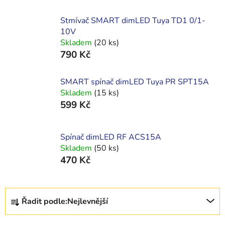
Stmívač SMART dimLED Tuya TD1 0/1-
10V
Skladem
(20 ks)
790 Kč
SMART spínač dimLED Tuya PR SPT15A
Skladem
(15 ks)
599 Kč
Spínač dimLED RF ACS15A
Skladem
(50 ks)
470 Kč
Ř
Řadit podle:
Nejlevnější
a
z