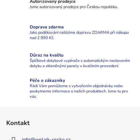
á
Autorizovaný prodejce
d
Jsme autorizovaný prodejce pro Českou republiku.
a
c
Doprava zdarma
í
Jako poděkování nabízíme dopravu ZDARMA při nákupu
p
nad 2 990 Kč.
r
v
Důraz na kvalitu
k
Špičkové dotykové vypínače s automatickým nastavením
y
dotyku a skleněnými panely v kvalitním provedení.
v
ý
Péče o zákazníky
p
Rádi Vám pomůžeme s vytvořením objednávky nebo
i
poskytneme informace o našich produktech. Jsme tu pro
s
vás.
u
Z
á
Kontakt
p
a
info
@
welaik-cesko.cz