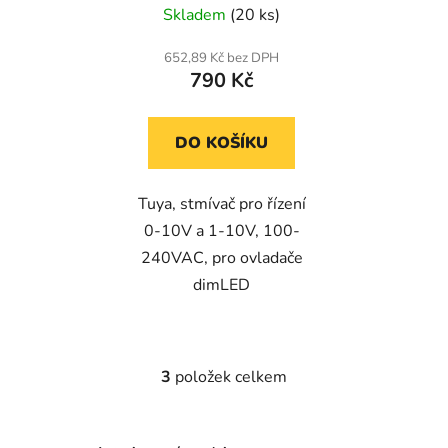
Skladem
(20 ks)
652,89 Kč bez DPH
790 Kč
DO KOŠÍKU
Tuya, stmívač pro řízení
0-10V a 1-10V, 100-
240VAC, pro ovladače
dimLED
3
položek celkem
O
v
l