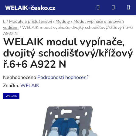
Přejít
Hledat
NÁKUP
na
KOŠÍK
obsah
Domů
/
Moduly a příslušenství
/
Moduly
/
Modul vypínače s nulovým
vodičem
/
WELAIK modul vypínače, dvojitý schodišťový/křížový ř.6+6
A922 N
WELAIK modul vypínače,
dvojitý schodišťový/křížový
ř.6+6 A922 N
Průměrné
Neohodnoceno
Podrobnosti hodnocení
hodnocení
Značka:
WELAIK
produktu
WELAIK
je
0,0
z
5
hvězdiček.