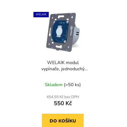
WELAIK
WELAIK modul
vypínače, jednoduchý
ř.1 A911 N
Skladem
(>50 ks)
454,55 Kč bez DPH
550 Kč
DO KOŠÍKU