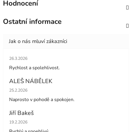
Hodnocení
Ostatní informace
Hodnocení obchodu je 5 z 5 hvězdiček.
26.3.2026
Rychlost a spolehlivost.
ALEŠ NÁBĚLEK
Hodnocení obchodu je 5 z 5 hvězdiček.
25.2.2026
Naprosto v pohodě a spokojen.
Jiří Bakeš
Hodnocení obchodu je 5 z 5 hvězdiček.
19.2.2026
Rychlý a spoehlivý.