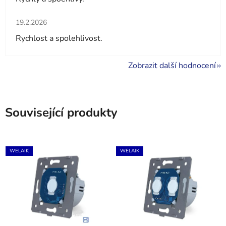
Hodnocení obchodu je 5 z 5 hvězdiček.
19.2.2026
Rychlost a spolehlivost.
Zobrazit další hodnocení
Související produkty
WELAIK
WELAIK