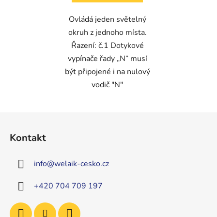
Ovládá jeden světelný
okruh z jednoho místa.
Řazení: č.1 Dotykové
vypínače řady „N“ musí
být připojené i na nulový
vodič "N"
Z
á
Kontakt
p
a
info
@
welaik-cesko.cz
t
í
+420 704 709 197