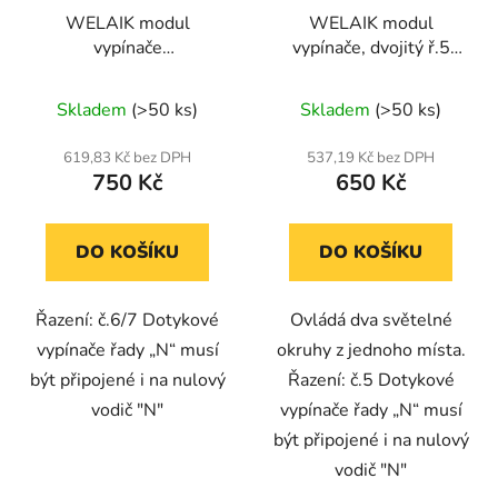
WELAIK modul
WELAIK modul
vypínače
vypínače, dvojitý ř.5
schodišťový/křížový
A921 N
ř.6/7 A912 N
Skladem
(>50 ks)
Skladem
(>50 ks)
619,83 Kč bez DPH
537,19 Kč bez DPH
750 Kč
650 Kč
DO KOŠÍKU
DO KOŠÍKU
Řazení: č.6/7 Dotykové
Ovládá dva světelné
vypínače řady „N“ musí
okruhy z jednoho místa.
být připojené i na nulový
Řazení: č.5 Dotykové
vodič "N"
vypínače řady „N“ musí
být připojené i na nulový
vodič "N"