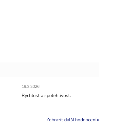
Hodnocení obchodu je 5 z 5 hvězdiček.
19.2.2026
hvězdiček.
Rychlost a spolehlivost.
Zobrazit další hodnocení