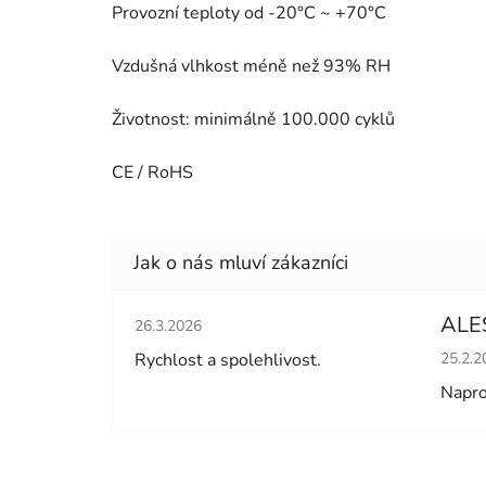
Provozní teploty od -20°C ~ +70°C
Vzdušná vlhkost méně než 93% RH
Životnost: minimálně 100.000 cyklů
CE / RoHS
Hodnocení obchodu je 5 z 5 hvězdiček.
ALE
26.3.2026
Hodno
Rychlost a spolehlivost.
25.2.2
Napro