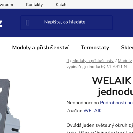
owroom
Kontakty
Katalog
Obchodní podmínky
Moduly a příslušenství
Termostaty
Skle
Domů
/
Moduly a příslušenství
/
Moduly
vypínače, jednoduchý ř.1 A911 N
WELAIK 
jednod
Průměrné
Neohodnoceno
Podrobnosti ho
hodnocení
Značka:
WELAIK
produktu
Ovládá jeden světelný okruh z 
je