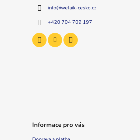
a
info
@
welaik-cesko.cz
t
í
+420 704 709 197
Informace pro vás
Doprava a platba