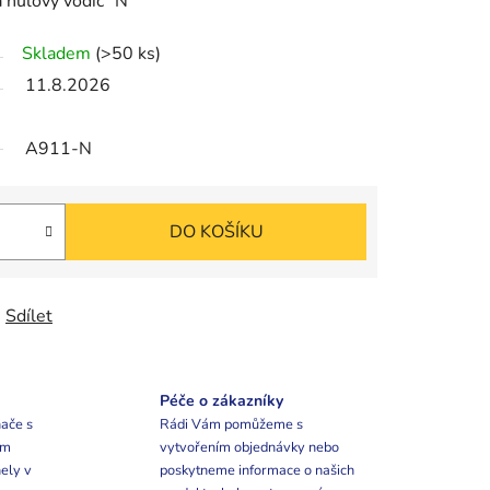
a nulový vodič "N"
Skladem
(>50 ks)
11.8.2026
A911-N
DO KOŠÍKU
Sdílet
Péče o zákazníky
ače s
Rádi Vám pomůžeme s
ím
vytvořením objednávky nebo
ely v
poskytneme informace o našich