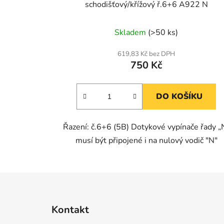
schodišťový/křížový ř.6+6 A922 N
Skladem
(>50 ks)
619,83 Kč bez DPH
750 Kč
DO KOŠÍKU
Řazení: č.6+6 (5B) Dotykové vypínače řady „
musí být připojené i na nulový vodič "N"
Z
á
Kontakt
p