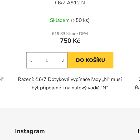
ř.6/7 A912 N
Skladem
(>50 ks)
619,83 Kč bez DPH
750 Kč
DO KOŠÍKU
N“
Řazení: č.6/7 Dotykové vypínače řady „N“ musí
být připojené i na nulový vodič "N"
Řa
Instagram