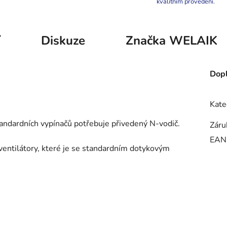
kvalitním provedení.
í
Diskuze
Značka
WELAIK
Dopl
Kate
tandardních vypínačů potřebuje přivedený N-vodič.
Záru
EAN
ventilátory, které je se standardním dotykovým