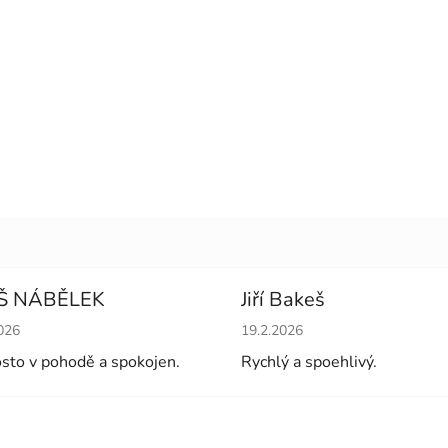
Š NÁBĚLEK
Jiří Bakeš
cení obchodu je 5 z 5 hvězdiček.
Hodnocení obchodu je 5 z 5 
026
19.2.2026
sto v pohodě a spokojen.
Rychlý a spoehlivý.