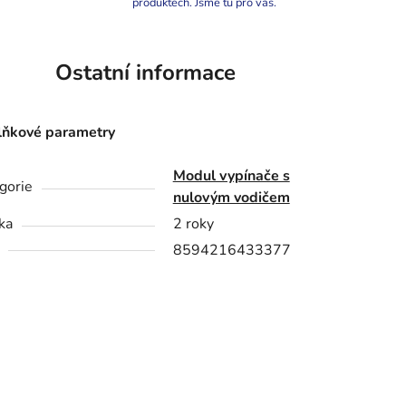
produktech. Jsme tu pro vás.
Ostatní informace
ňkové parametry
Modul vypínače s
gorie
nulovým vodičem
ka
2 roky
8594216433377