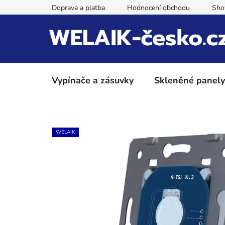
Přejít
Doprava a platba
Hodnocení obchodu
Sh
na
obsah
Vypínače a zásuvky
Skleněné panely
WELAIK