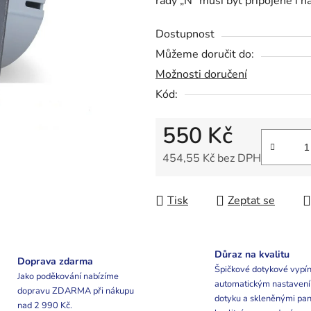
řady „N“ musí být připojené i n
0,0
z
Dostupnost
5
Můžeme doručit do:
hvězdiček.
Možnosti doručení
Kód:
550 Kč
454,55 Kč bez DPH
Měrná cena:
Tisk
Zeptat se
Důraz na kvalitu
Doprava zdarma
Špičkové dotykové vypín
Jako poděkování nabízíme
automatickým nastaven
dopravu ZDARMA při nákupu
dotyku a skleněnými pan
nad 2 990 Kč.