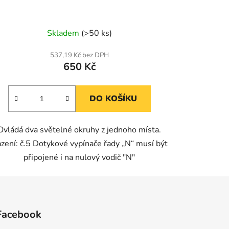
Skladem
(>50 ks)
537,19 Kč bez DPH
650 Kč
DO KOŠÍKU
Ovládá dva světelné okruhy z jednoho místa.
zení: č.5 Dotykové vypínače řady „N“ musí být
připojené i na nulový vodič "N"
Facebook