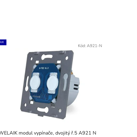
IK
Kód:
A921-N
WELAIK modul vypínače, dvojitý ř.5 A921 N