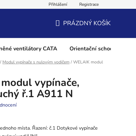
Přihlášení
Registrace
Podmínky ochrany osobních údajů
Reklamační řád
Vrácení 
PRÁZDNÝ KOŠÍK
NÁKUPNÍ
KOŠÍK
něné ventilátory CATA
Orientační schodišťové os
/
Modul vypínače s nulovým vodičem
/
WELAIK modul
modul vypínače,
uchý ř.1 A911 N
dnocení
jednoho místa. Řazení: č.1 Dotykové vypínače