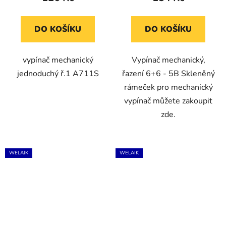
DO KOŠÍKU
DO KOŠÍKU
vypínač mechanický
Vypínač mechanický,
jednoduchý ř.1 A711S
řazení 6+6 - 5B Skleněný
rámeček pro mechanický
vypínač můžete zakoupit
zde.
WELAIK
WELAIK