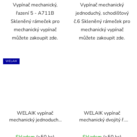
Vypínač mechanický,
Vypínač mechanický
řazení 5 - A711B
jednoduchý, schodišťový
Skleněný rámeček pro
č.6 Skleněný rámeček pro
mechanický vypínač
mechanický vypínač
můžete zakoupit zde.
můžete zakoupit zde.
WELAIK
WELAIK vypínač
WELAIK vypínač
mechanický jednoduchý
mechanický dvojitý ř.
č.6 A712W - bílý
6+6 A722DS - tmavě
šedý
Skladem
(>50 ks)
Skladem
(>50 ks)