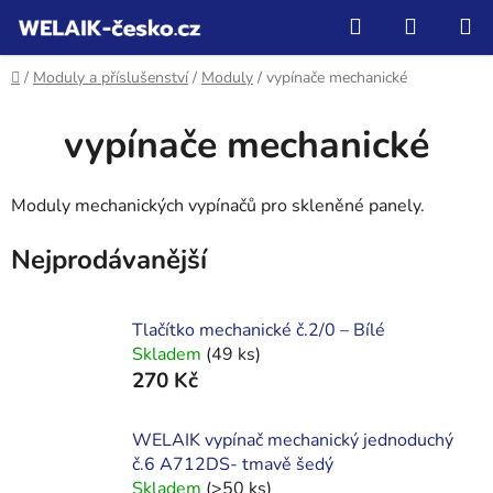
Přejít
Hledat
NÁKUP
na
KOŠÍK
obsah
Domů
/
Moduly a příslušenství
/
Moduly
/
vypínače mechanické
vypínače mechanické
Moduly mechanických vypínačů pro skleněné panely.
Nejprodávanější
Tlačítko mechanické č.2/0 – Bílé
Skladem
(49 ks)
270 Kč
WELAIK vypínač mechanický jednoduchý
č.6 A712DS- tmavě šedý
Skladem
(>50 ks)