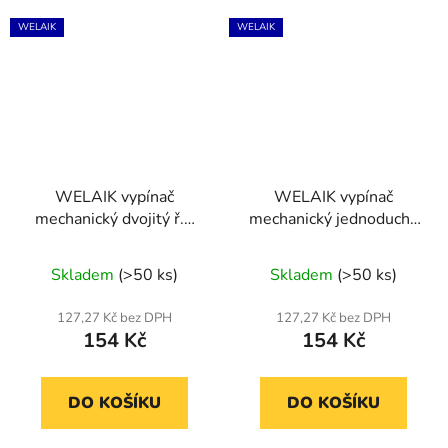
WELAIK
WELAIK
WELAIK vypínač
WELAIK vypínač
mechanický dvojitý ř.5
mechanický jednoduchý
A721W - bílý
č.6 A712B - černý
Skladem
(>50 ks)
Skladem
(>50 ks)
127,27 Kč bez DPH
127,27 Kč bez DPH
154 Kč
154 Kč
DO KOŠÍKU
DO KOŠÍKU