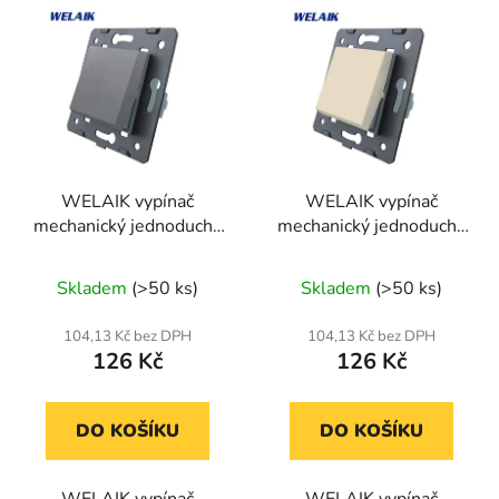
V
p
ý
r
p
o
i
d
s
u
p
k
r
t
WELAIK vypínač
WELAIK vypínač
o
ů
mechanický jednoduchý
mechanický jednoduchý
d
ř.1 A711DS - tmavé
ř.1 A711L - ivory creme
u
šedý
Skladem
(>50 ks)
Skladem
(>50 ks)
k
t
104,13 Kč bez DPH
104,13 Kč bez DPH
ů
126 Kč
126 Kč
DO KOŠÍKU
DO KOŠÍKU