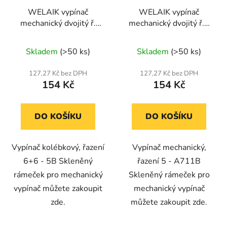
WELAIK vypínač
WELAIK vypínač
mechanický dvojitý ř.
mechanický dvojitý ř.5
6+6(5B) A722W - bílý
A721B - černý
Skladem
(>50 ks)
Skladem
(>50 ks)
127,27 Kč bez DPH
127,27 Kč bez DPH
154 Kč
154 Kč
DO KOŠÍKU
DO KOŠÍKU
Vypínač kolébkový, řazení
Vypínač mechanický,
6+6 - 5B Skleněný
řazení 5 - A711B
rámeček pro mechanický
Skleněný rámeček pro
vypínač můžete zakoupit
mechanický vypínač
zde.
můžete zakoupit zde.