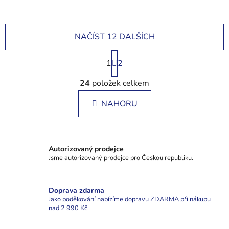
NAČÍST 12 DALŠÍCH
S
1
t
2
r
O
á
24
položek celkem
v
n
l
k
NAHORU
á
o
d
v
a
á
c
n
Autorizovaný prodejce
í
í
Jsme autorizovaný prodejce pro Českou republiku.
p
r
v
Doprava zdarma
k
Jako poděkování nabízíme dopravu ZDARMA při nákupu
y
nad 2 990 Kč.
v