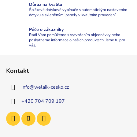
ý
Důraz na kvalitu
p
Špičkové dotykové vypínače s automatickým nastavením
i
dotyku a skleněnými panely v kvalitním provedení.
s
u
Péče o zákazníky
Rádi Vám pomůžeme s vytvořením objednávky nebo
poskytneme informace o našich produktech. Jsme tu pro
vás.
Z
á
Kontakt
p
a
info
@
welaik-cesko.cz
t
í
+420 704 709 197