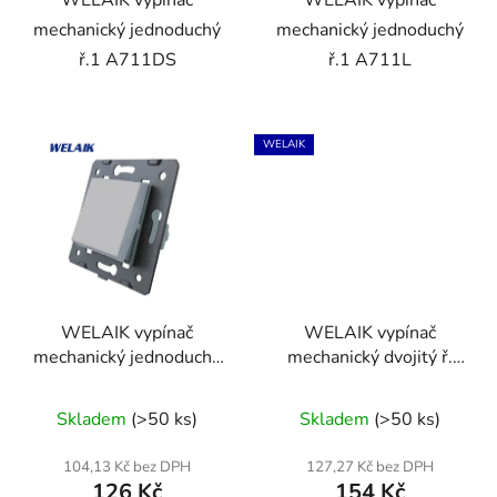
WELAIK vypínač
WELAIK vypínač
mechanický jednoduchý
mechanický jednoduchý
ř.1 A711DS
ř.1 A711L
WELAIK
WELAIK vypínač
WELAIK vypínač
mechanický jednoduchý
mechanický dvojitý ř.
ř.1 A711S - šedý
6+6(5B) A722B - černý
Skladem
(>50 ks)
Skladem
(>50 ks)
104,13 Kč bez DPH
127,27 Kč bez DPH
126 Kč
154 Kč