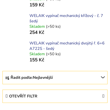
159 Kč
WELAIK vypínač mechanický křížový - č. 7
šedý
Skladem
(>50 ks)
254 Kč
WELAIK vypínač mechanický dvojitý ř. 6+6
A722S - šedý
Skladem
(>50 ks)
155 Kč
Ř
Řadit podle:
Nejlevnější
a
z
e
OTEVŘÍT FILTR
n
í