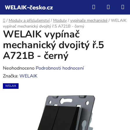
Přejít
Hledat
NÁKUP
na
KOŠÍK
obsah
Domů
/
Moduly a příslušenství
/
Moduly
/
vypínače mechanické
/
WELAIK
vypínač mechanický dvojitý ř.5 A721B - černý
WELAIK vypínač
mechanický dvojitý ř.5
A721B - černý
Průměrné
Neohodnoceno
Podrobnosti hodnocení
hodnocení
Značka:
WELAIK
produktu
WELAIK
je
0,0
z
5
hvězdiček.