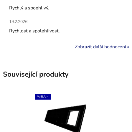
Rychlý a spoehlivý.
Hodnocení obchodu je 5 z 5 hvězdiček.
19.2.2026
Rychlost a spolehlivost.
Zobrazit další hodnocení
Související produkty
WELAIK