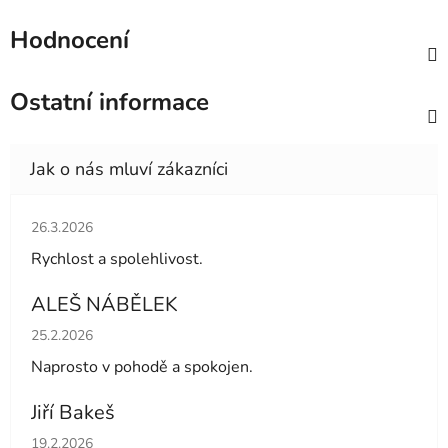
Hodnocení
Ostatní informace
Hodnocení obchodu je 5 z 5 hvězdiček.
26.3.2026
Rychlost a spolehlivost.
ALEŠ NÁBĚLEK
Hodnocení obchodu je 5 z 5 hvězdiček.
25.2.2026
Naprosto v pohodě a spokojen.
Jiří Bakeš
Hodnocení obchodu je 5 z 5 hvězdiček.
19.2.2026