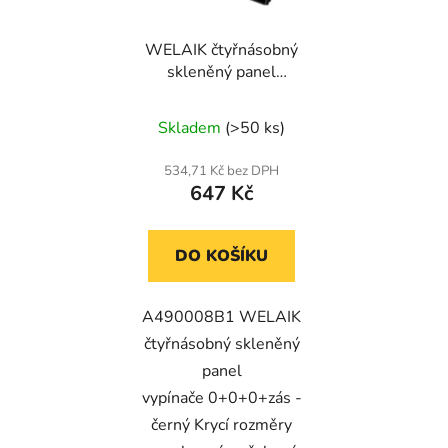
WELAIK čtyřnásobný
skleněný panel
0+0+0+zás - černý
Skladem
(>50 ks)
534,71 Kč bez DPH
647 Kč
DO KOŠÍKU
A490008B1 WELAIK
čtyřnásobný skleněný
panel
vypínače 0+0+0+zás -
černý Krycí rozměry