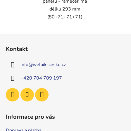
panelu - rámeček má
délku 293 mm
(80+71+71+71)
Z
á
Kontakt
p
a
info
@
welaik-cesko.cz
t
í
+420 704 709 197
Informace pro vás
Doprava a platba