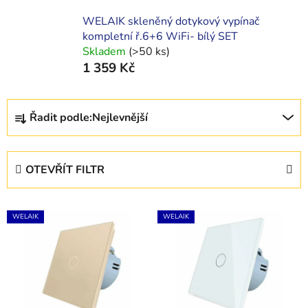
WELAIK skleněný dotykový vypínač
kompletní ř.6+6 WiFi- bílý SET
Skladem
(>50 ks)
1 359 Kč
Ř
Řadit podle:
Nejlevnější
a
z
e
OTEVŘÍT FILTR
n
í
V
p
WELAIK
WELAIK
ý
r
p
o
i
d
s
u
p
k