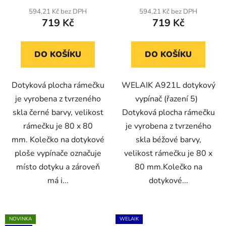
produktu
594,21 Kč bez DPH
594,21 Kč bez DPH
719 Kč
719 Kč
je
5,0
z
DO KOŠÍKU
DO KOŠÍKU
5
hvězdiček.
Dotyková plocha rámečku
WELAIK A921L dotykový
je vyrobena z tvrzeného
vypínač (řazení 5)
skla černé barvy, velikost
Dotyková plocha rámečku
rámečku je 80 x 80
je vyrobena z tvrzeného
mm. Kolečko na dotykové
skla béžové barvy,
ploše vypínače označuje
velikost rámečku je 80 x
místo dotyku a zároveň
80 mm.Kolečko na
má i...
dotykové...
NOVINKA
WELAIK