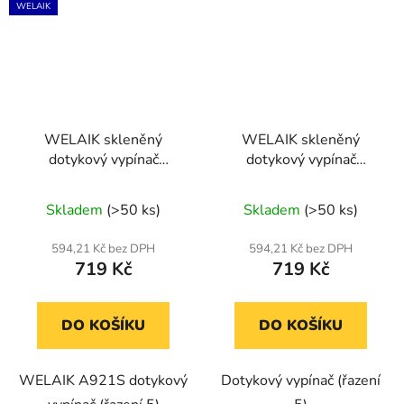
WELAIK
WELAIK skleněný
WELAIK skleněný
dotykový vypínač
dotykový vypínač
kompletní ř.5- šedý
kompletní ř.5- tmavě
Průměrné
šedý
Skladem
(>50 ks)
Skladem
(>50 ks)
hodnocení
produktu
594,21 Kč bez DPH
594,21 Kč bez DPH
719 Kč
719 Kč
je
5,0
z
DO KOŠÍKU
DO KOŠÍKU
5
hvězdiček.
WELAIK A921S dotykový
Dotykový vypínač (řazení