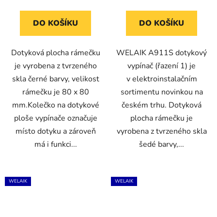
DO KOŠÍKU
DO KOŠÍKU
Dotyková plocha rámečku
WELAIK A911S dotykový
je vyrobena z tvrzeného
vypínač (řazení 1) je
skla černé barvy, velikost
v elektroinstalačním
rámečku je 80 x 80
sortimentu novinkou na
mm.Kolečko na dotykové
českém trhu. Dotyková
ploše vypínače označuje
plocha rámečku je
místo dotyku a zároveň
vyrobena z tvrzeného skla
má i funkci...
šedé barvy,...
WELAIK
WELAIK