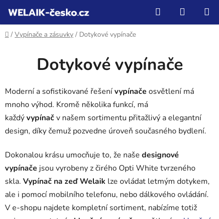
Přejít
Hledat
NÁKUP
na
KOŠÍK
obsah
Domů
/
Vypínače a zásuvky
/
Dotykové vypínače
Dotykové vypínače
Moderní a sofistikované řešení
vypínače
osvětlení má
mnoho výhod. Kromě několika funkcí, má
každý
vypínač
v našem sortimentu přitažlivý a elegantní
design, díky čemuž pozvedne úroveň současného bydlení.
Dokonalou krásu umocňuje to, že naše
designové
vypínače
jsou vyrobeny z čirého Opti White tvrzeného
skla.
Vypínač na zeď
Welaik
lze ovládat letmým dotykem,
ale i pomocí mobilního telefonu, nebo dálkového ovládání.
V e-shopu najdete kompletní sortiment, nabízíme totiž