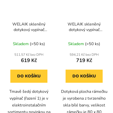
WELAIK skleněný
WELAIK skleněný
dotykový vypínač
dotykový vypínač
kompletní ř.1- tmavě
kompletní ř.5- bílý
Průměrné
šedý
Skladem
(>50 ks)
Skladem
(>50 ks)
hodnocení
produktu
511,57 Kč bez DPH
594,21 Kč bez DPH
619 Kč
719 Kč
je
4,7
z
DO KOŠÍKU
DO KOŠÍKU
5
hvězdiček.
Tmavě šedý dotykový
Dotyková plocha rámečku
vypínač (řazení 1) je v
je vyrobena z tvrzeného
elektroinstalačním
skla bílé barvy, velikost
sortimentu novinkou na
rámečku je 80 x 80