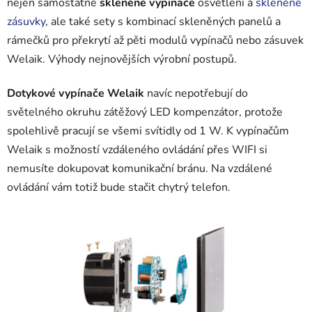
nejen samostatné
skleněné vypínače
osvětlení a
skleněné
zásuvky
, ale také sety s kombinací skleněných panelů a
rámečků pro překrytí až pěti modulů vypínačů nebo zásuvek
Welaik. Výhody nejnovějších výrobní postupů.
Dotykové vypínače
Welaik
navíc nepotřebují do
světelného okruhu zátěžový LED kompenzátor, protože
spolehlivě pracují se všemi svítidly od 1 W. K vypínačům
Welaik s možností vzdáleného ovládání přes WIFI si
nemusíte dokupovat komunikační bránu. Na vzdálené
ovládání vám totiž bude stačit chytrý telefon.