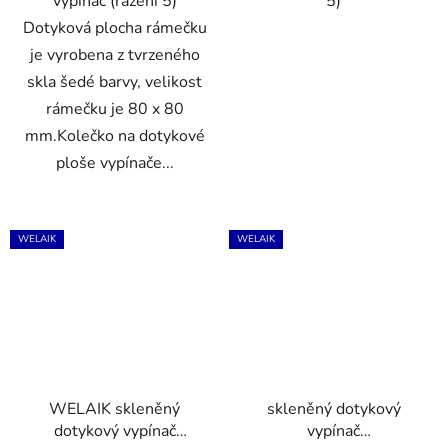
vypínač (řazení 5)
5)
Dotyková plocha rámečku
je vyrobena z tvrzeného
skla šedé barvy, velikost
rámečku je 80 x 80
mm.Kolečko na dotykové
ploše vypínače...
WELAIK
WELAIK
WELAIK skleněný
skleněný dotykový
dotykový vypínač
vypínač