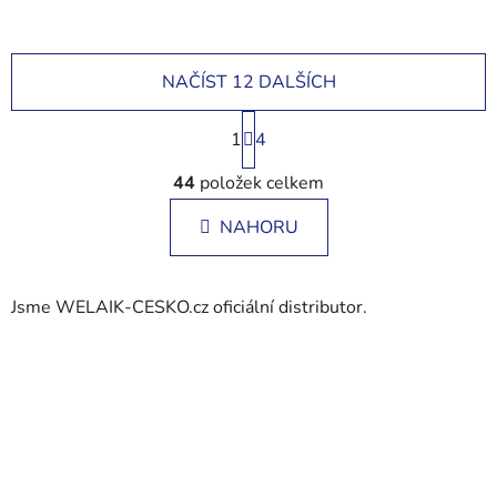
NAČÍST 12 DALŠÍCH
S
1
t
4
r
O
á
44
položek celkem
v
n
l
k
NAHORU
á
o
d
v
a
á
Jsme WELAIK-CESKO.cz oficiální distributor.
c
n
í
í
p
r
v
k
y
v