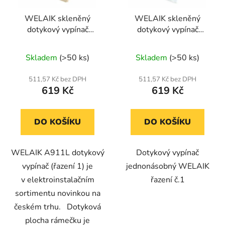
r
t
WELAIK skleněný
WELAIK skleněný
o
ů
dotykový vypínač
dotykový vypínač
d
kompletní ř.1 - ivory
kompletní ř.1- bílý
u
Průměrné
creme
Skladem
(>50 ks)
Skladem
(>50 ks)
k
hodnocení
t
produktu
511,57 Kč bez DPH
511,57 Kč bez DPH
ů
619 Kč
619 Kč
je
5,0
z
DO KOŠÍKU
DO KOŠÍKU
5
hvězdiček.
WELAIK A911L dotykový
Dotykový vypínač
vypínač (řazení 1) je
jednonásobný WELAIK
v elektroinstalačním
řazení č.1
sortimentu novinkou na
českém trhu. Dotyková
plocha rámečku je