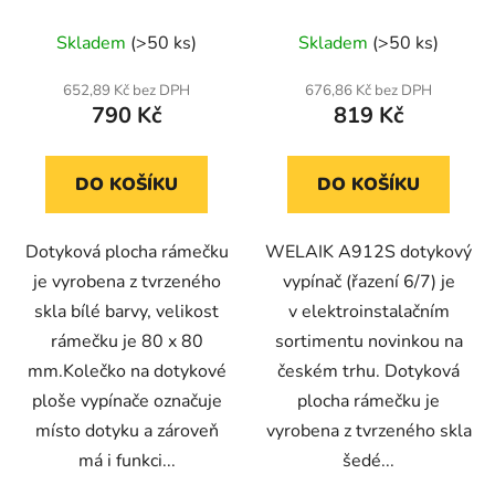
schodišťový/křížový
schodišťový/křížový
Průměrné
Průměrné
kompletní ř.6/7- bílý
kompletní ř.6/7- šedý
Skladem
(>50 ks)
Skladem
(>50 ks)
hodnocení
hodnocení
produktu
produktu
652,89 Kč bez DPH
676,86 Kč bez DPH
790 Kč
819 Kč
je
je
5,0
5,0
z
z
DO KOŠÍKU
DO KOŠÍKU
5
5
hvězdiček.
hvězdiček.
Dotyková plocha rámečku
WELAIK A912S dotykový
je vyrobena z tvrzeného
vypínač (řazení 6/7) je
skla bílé barvy, velikost
v elektroinstalačním
rámečku je 80 x 80
sortimentu novinkou na
mm.Kolečko na dotykové
českém trhu. Dotyková
ploše vypínače označuje
plocha rámečku je
místo dotyku a zároveň
vyrobena z tvrzeného skla
má i funkci...
šedé...