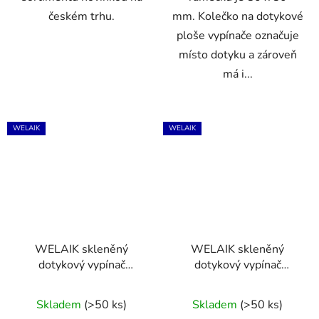
českém trhu.
mm. Kolečko na dotykové
ploše vypínače označuje
místo dotyku a zároveň
má i...
WELAIK
WELAIK
WELAIK skleněný
WELAIK skleněný
dotykový vypínač
dotykový vypínač
kompletní ř.5- černý
kompletní ř.5- ivory
Průměrné
creme
Skladem
(>50 ks)
Skladem
(>50 ks)
hodnocení