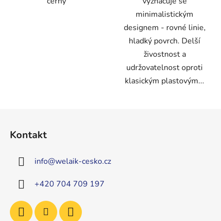
černý
vyznačuje se
minimalistickým
designem - rovné linie,
hladký povrch. Delší
živostnost a
udržovatelnost oproti
klasickým plastovým...
Z
á
Kontakt
p
a
info
@
welaik-cesko.cz
t
í
+420 704 709 197