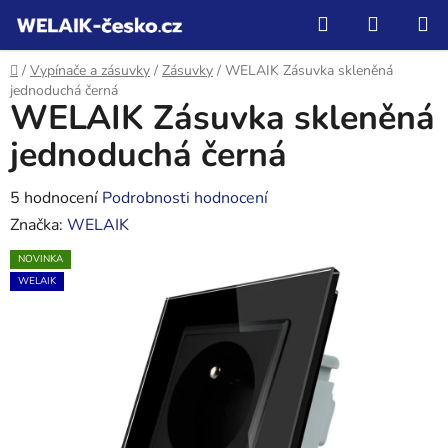
Přejít
Hledat
NÁKUP
na
KOŠÍK
obsah
Domů
/
Vypínače a zásuvky
/
Zásuvky
/
WELAIK Zásuvka skleněná
jednoduchá černá
WELAIK Zásuvka skleněná
jednoduchá černá
Průměrné
5 hodnocení
Podrobnosti hodnocení
hodnocení
Značka:
WELAIK
produktu
NOVINKA
je
WELAIK
5,0
z
5
hvězdiček.