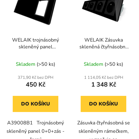
WELAIK trojnásobný
WELAIK Zásuvka
skleněný panel
skleněná čtyřnásobná
0+0+zás - černý
černá
Průměrné
Skladem
(>50 ks)
Skladem
(>50 ks)
hodnocení
produktu
371,90 Kč bez DPH
1 114,05 Kč bez DPH
450 Kč
1 348 Kč
je
5,0
z
DO KOŠÍKU
DO KOŠÍKU
5
hvězdiček.
A39008B1 Trojnásobný
Zásuvka čtyřnásobná se
skleněný panel 0+0+zás -
skleněným rámečkem,