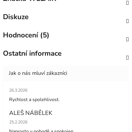
Diskuze
Hodnocení (5)
Ostatní informace
Hodnocení obchodu je 5 z 5 hvězdiček.
26.3.2026
Rychlost a spolehlivost.
ALEŠ NÁBĚLEK
Hodnocení obchodu je 5 z 5 hvězdiček.
25.2.2026
Naprosto v pohodě a spokojen.