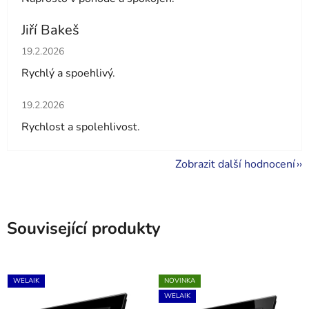
Jiří Bakeš
Hodnocení obchodu je 5 z 5 hvězdiček.
19.2.2026
Rychlý a spoehlivý.
Hodnocení obchodu je 5 z 5 hvězdiček.
19.2.2026
Rychlost a spolehlivost.
Zobrazit další hodnocení
Související produkty
WELAIK
NOVINKA
WELAIK