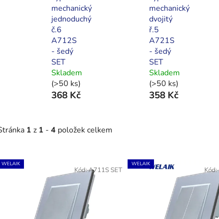
mechanický
mechanický
jednoduchý
dvojitý
č.6
ř.5
A712S
A721S
- šedý
- šedý
SET
SET
Skladem
Skladem
(>50 ks)
(>50 ks)
368 Kč
358 Kč
Stránka
1
z
1
-
4
položek celkem
V
WELAIK
WELAIK
ý
Kód:
A711S SET
Kód:
p
s