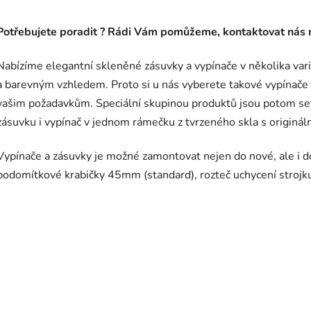
Potřebujete poradit ? Rádi Vám pomůžeme, kontaktovat nás 
Nabízíme elegantní skleněné zásuvky a vypínače v několika vari
a barevným vzhledem. Proto si u nás vyberete takové vypínače
vašim požadavkům. Speciální skupinou produktů jsou potom set
zásuvku i vypínač v jednom rámečku z tvrzeného skla s originá
Vypínače a zásuvky je možné zamontovat nejen do nové, ale i do 
podomítkové krabičky 45mm (standard), rozteč uchycení stroj