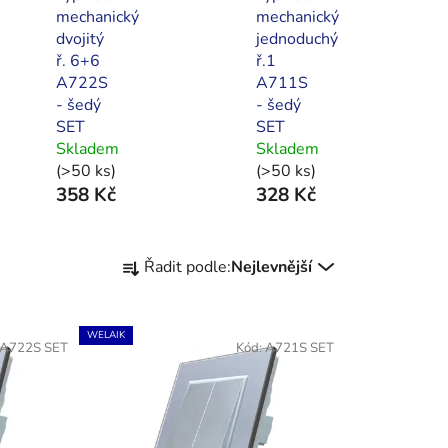
mechanický
mechanický
dvojitý
jednoduchý
ř. 6+6
ř.1
A722S
A711S
- šedý
- šedý
SET
SET
Skladem
Skladem
(>50 ks)
(>50 ks)
358 Kč
328 Kč
Ř
Řadit podle:
Nejlevnější
a
z
e
WELAIK
A722S SET
Kód:
A721S SET
n
í
p
r