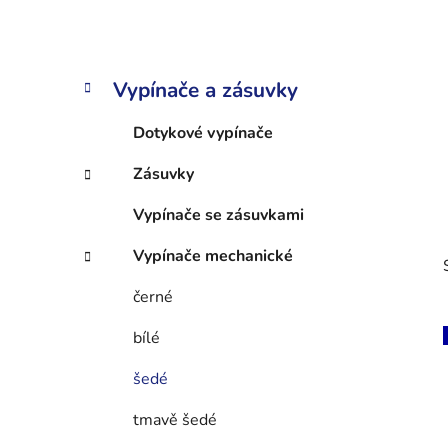
p
a
n
K
Přeskočit
Vypínače a zásuvky
e
a
kategorie
t
l
Dotykové vypínače
e
g
Zásuvky
o
r
Vypínače se zásuvkami
i
e
Vypínače mechanické
černé
bílé
šedé
i
tmavě šedé