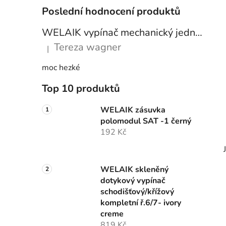
Poslední hodnocení produktů
WELAIK vypínač mechanický jednoduchý č.6 A712W - bílý
Tereza wagner
|
Hodnocení produktu je 5 z 5 hvězdiček.
moc hezké
Top 10 produktů
WELAIK zásuvka
polomodul SAT -1 černý
192 Kč
WELAIK skleněný
dotykový vypínač
schodišťový/křížový
kompletní ř.6/7- ivory
creme
819 Kč