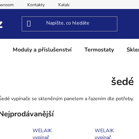
owroom
Kontakty
Katalog
Obchodní podmínky
Moduly a příslušenství
Termostaty
Skle
šedé
Šedé vypínače se skleněným panelem a řazením dle potřeby.
Nejprodávanější
WELAIK
WELAIK
vypínač
vypínač