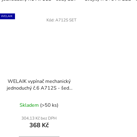
WELAIK
Kód:
A712S SET
WELAIK vypínač mechanický
jednoduchý č.6 A712S - šedý
SET
Skladem
(>50 ks)
304,13 Kč bez DPH
368 Kč