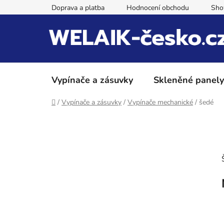
Přejít
Doprava a platba
Hodnocení obchodu
Sh
na
obsah
Vypínače a zásuvky
Skleněné panely
Domů
/
Vypínače a zásuvky
/
Vypínače mechanické
/
šedé
P
o
s
t
r
a
n
n
í