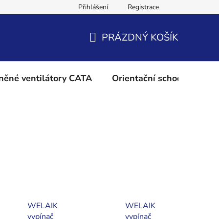
Přihlášení
Registrace
Podmínky ochrany osobních údajů
Reklamační řád
Vrácení 
PRÁZDNÝ KOŠÍK
NÁKUPNÍ
KOŠÍK
něné ventilátory CATA
Orientační schodišťové os
WELAIK
WELAIK
vypínač
vypínač