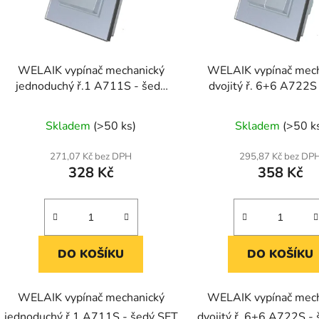
p
r
o
d
WELAIK vypínač mechanický
WELAIK vypínač mech
u
jednoduchý ř.1 A711S - šedý
dvojitý ř. 6+6 A722S
k
SET
SET
t
Skladem
(>50 ks)
Skladem
(>50 k
ů
271,07 Kč bez DPH
295,87 Kč bez DP
328 Kč
358 Kč
DO KOŠÍKU
DO KOŠÍKU
WELAIK vypínač mechanický
WELAIK vypínač mech
jednoduchý ř.1 A711S - šedý SET
dvojitý ř. 6+6 A722S -