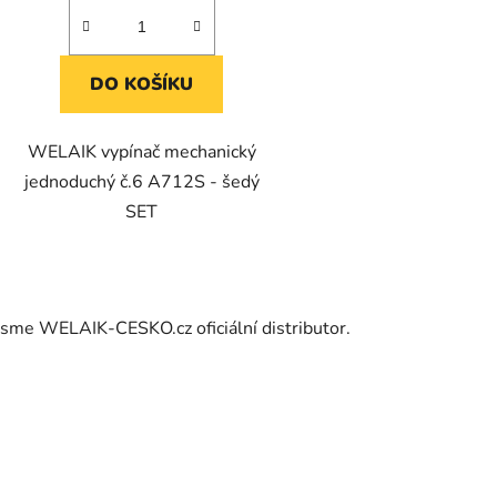
DO KOŠÍKU
WELAIK vypínač mechanický
jednoduchý č.6 A712S - šedý
SET
O
v
Jsme WELAIK-CESKO.cz oficiální distributor.
l
á
d
a
c
í
p