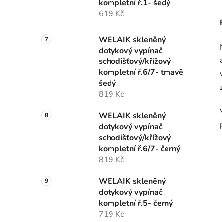
kompletní ř.1- šedý
619 Kč
WELAIK skleněný
dotykový vypínač
schodišťový/křížový
kompletní ř.6/7- tmavě
šedý
819 Kč
WELAIK skleněný
dotykový vypínač
schodišťový/křížový
kompletní ř.6/7- černý
819 Kč
WELAIK skleněný
dotykový vypínač
kompletní ř.5- černý
719 Kč