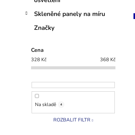
osvětlení
Skleněné panely na míru
Značky
Cena
328
Kč
368
Kč
Na skladě
4
ROZBALIT FILTR