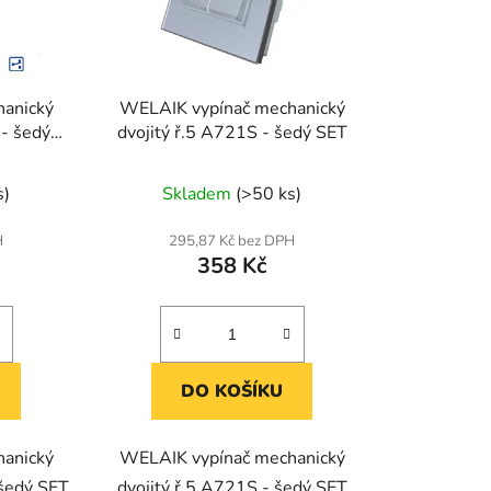
o
d
u
k
anický
WELAIK vypínač mechanický
t
 - šedý
dvojitý ř.5 A721S - šedý SET
ů
s)
Skladem
(>50 ks)
H
295,87 Kč bez DPH
358 Kč
DO KOŠÍKU
anický
WELAIK vypínač mechanický
 šedý SET
dvojitý ř.5 A721S - šedý SET