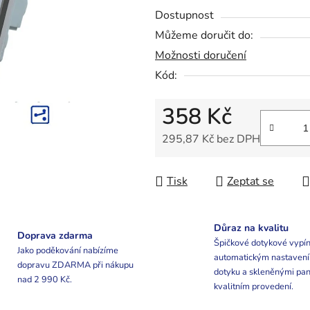
0,0
Dostupnost
z
Můžeme doručit do:
5
Možnosti doručení
hvězdiček.
Kód:
358 Kč
295,87 Kč bez DPH
Měrná cena:
Tisk
Zeptat se
Důraz na kvalitu
Doprava zdarma
Špičkové dotykové vypín
Jako poděkování nabízíme
automatickým nastaven
dopravu ZDARMA při nákupu
dotyku a skleněnými pan
nad 2 990 Kč.
kvalitním provedení.