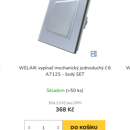
1
WELAIK vypínač mechanický jednoduchý č.6
W
A712S - šedý SET
Skladem
(>50 ks)
304,13 Kč bez DPH
368 Kč
DO KOŠÍKU