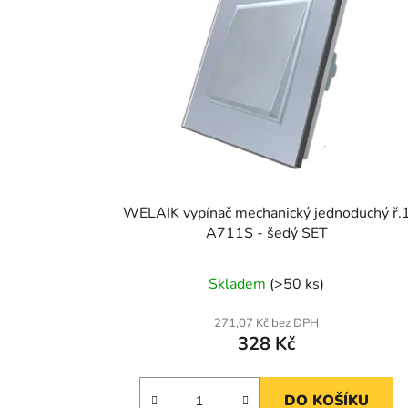
WELAIK vypínač mechanický jednoduchý ř.
A711S - šedý SET
Skladem
(>50 ks)
271,07 Kč bez DPH
328 Kč
DO KOŠÍKU