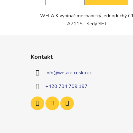
WELAIK vypínač mechanický jednoduchý ř.
A711S - šedý SET
Z
á
Kontakt
p
a
info
@
welaik-cesko.cz
t
í
+420 704 709 197