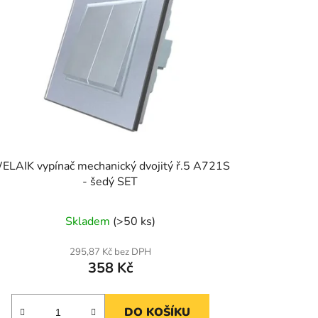
ELAIK vypínač mechanický dvojitý ř.5 A721S
- šedý SET
Skladem
(>50 ks)
295,87 Kč bez DPH
358 Kč
DO KOŠÍKU