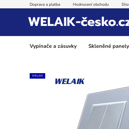
Přejít
Doprava a platba
Hodnocení obchodu
Sh
na
obsah
Vypínače a zásuvky
Skleněné panely
WELAIK