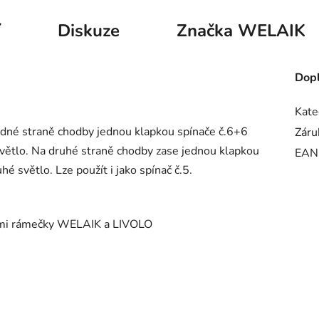
í
Diskuze
Značka
WELAIK
Dopl
Kate
jedné straně chodby jednou klapkou spínače č.6+6
Záru
světlo. Na druhé straně chodby zase jednou klapkou
EAN
é světlo. Lze použít i jako spínač č.5.
nými rámečky WELAIK a LIVOLO