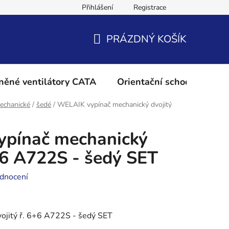
Přihlášení
Registrace
Podmínky ochrany osobních údajů
Reklamační řád
Vrácení 
PRÁZDNÝ KOŠÍK
NÁKUPNÍ
KOŠÍK
něné ventilátory CATA
Orientační schodišťové os
echanické
/
šedé
/
WELAIK vypínač mechanický dvojitý
pínač mechanický
6+6 A722S - šedý SET
dnocení
ojitý ř. 6+6 A722S - šedý SET