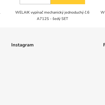
1
WELAIK vypínač mechanický jednoduchý č.6
WE
A712S - šedý SET
Instagram