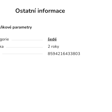
Ostatní informace
ňkové parametry
gorie
šedé
ka
2 roky
8594216433803