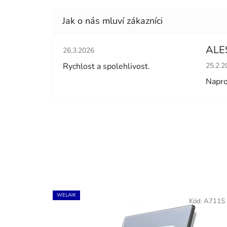
Hodnocení obchodu je 5 z 5 hvězdiček.
ALE
26.3.2026
Hodno
Rychlost a spolehlivost.
25.2.2
Napro
WELAIK
Kód:
A711S