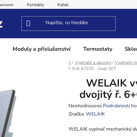
owroom
Kontakty
Katalog
Obchodní podmínky
Moduly a příslušenství
Termostaty
Skle
Domů
/
Vypínače a zásuvky
/
Vypínače m
ř. 6+6 A722S - šedý SET
WELAIK vy
dvojitý ř. 
Průměrné
Neohodnoceno
Podrobnosti ho
hodnocení
Značka:
WELAIK
produktu
WELAIK vypínač mechanický dv
je