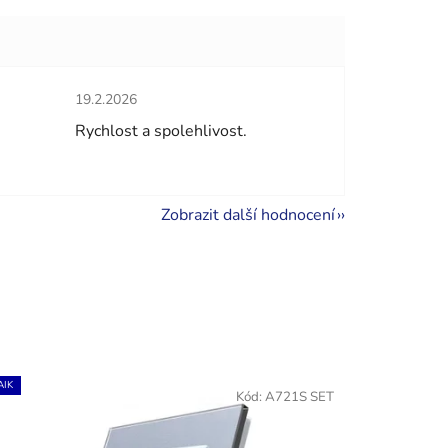
Hodnocení obchodu je 5 z 5 hvězdiček.
19.2.2026
hvězdiček.
Rychlost a spolehlivost.
Zobrazit další hodnocení
IK
Kód:
A721S SET