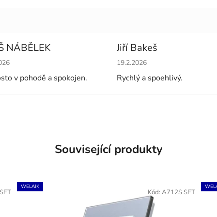
Š NÁBĚLEK
Jiří Bakeš
cení obchodu je 5 z 5 hvězdiček.
Hodnocení obchodu je 5 z 5 
026
19.2.2026
sto v pohodě a spokojen.
Rychlý a spoehlivý.
Související produkty
WELAIK
WELA
 SET
Kód:
A712S SET