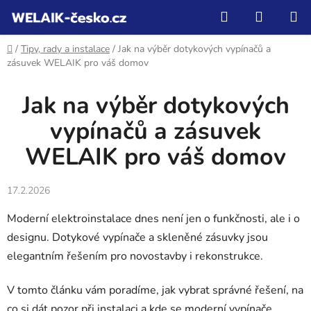
Přejít
Hledat
NÁKUP
na
KOŠÍK
obsah
Domů
/
Tipy, rady a instalace
/
Jak na výběr dotykových vypínačů a
zásuvek WELAIK pro váš domov
Jak na výběr dotykových
vypínačů a zásuvek
WELAIK pro váš domov
17.2.2026
Moderní elektroinstalace dnes není jen o funkčnosti, ale i o
designu. Dotykové vypínače a skleněné zásuvky jsou
elegantním řešením pro novostavby i rekonstrukce.
V tomto článku vám poradíme, jak vybrat správné řešení, na
co si dát pozor při instalaci a kde se moderní vypínače