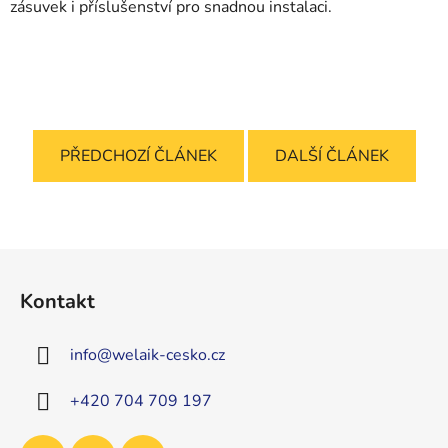
zásuvek i příslušenství pro snadnou instalaci.
PŘEDCHOZÍ ČLÁNEK
DALŠÍ ČLÁNEK
Z
á
Kontakt
p
a
info
@
welaik-cesko.cz
t
í
+420 704 709 197