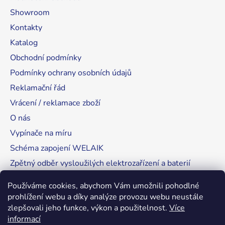
Showroom
Kontakty
Katalog
Obchodní podmínky
Podmínky ochrany osobních údajů
Reklamační řád
Vrácení / reklamace zboží
O nás
Vypínače na míru
Schéma zapojení WELAIK
Zpětný odběr vysloužilých elektrozařízení a baterií
Tipy, rady a instalace
Používáme cookies, abychom Vám umožnili pohodlné
prohlížení webu a díky analýze provozu webu neustále
zlepšovali jeho funkce, výkon a použitelnost.
Více
informací