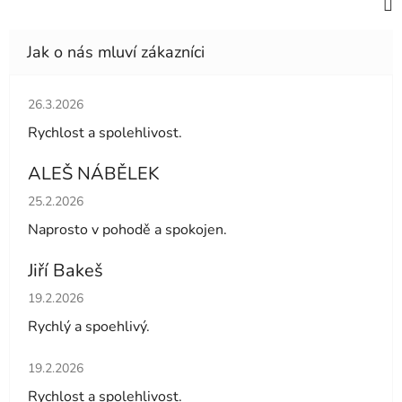
Hodnocení obchodu je 5 z 5 hvězdiček.
26.3.2026
Rychlost a spolehlivost.
ALEŠ NÁBĚLEK
Hodnocení obchodu je 5 z 5 hvězdiček.
25.2.2026
Naprosto v pohodě a spokojen.
Jiří Bakeš
Hodnocení obchodu je 5 z 5 hvězdiček.
19.2.2026
Rychlý a spoehlivý.
Hodnocení obchodu je 5 z 5 hvězdiček.
19.2.2026
Rychlost a spolehlivost.