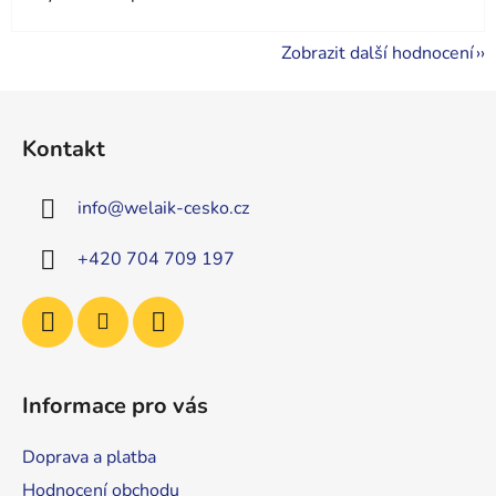
Zobrazit další hodnocení
Z
á
Kontakt
p
a
info
@
welaik-cesko.cz
t
í
+420 704 709 197
Informace pro vás
Doprava a platba
Hodnocení obchodu