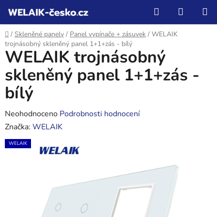
Přejít
Hledat
NÁKUP
na
KOŠÍK
obsah
Domů
/
Skleněné panely
/
Panel vypínače + zásuvek
/
WELAIK
trojnásobný skleněný panel 1+1+zás - bílý
WELAIK trojnásobný
skleněný panel 1+1+zás -
bílý
Průměrné
Neohodnoceno
Podrobnosti hodnocení
hodnocení
Značka:
WELAIK
produktu
WELAIK
je
0,0
z
5
hvězdiček.