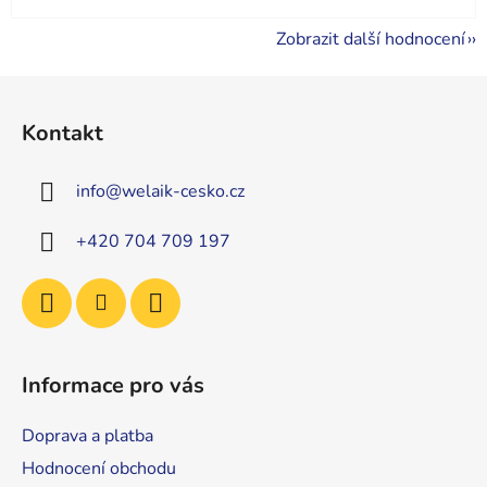
Zobrazit další hodnocení
Z
á
Kontakt
p
a
info
@
welaik-cesko.cz
t
í
+420 704 709 197
Informace pro vás
Doprava a platba
Hodnocení obchodu