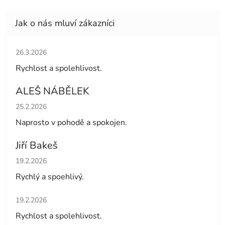
Hodnocení obchodu je 5 z 5 hvězdiček.
26.3.2026
Rychlost a spolehlivost.
ALEŠ NÁBĚLEK
Hodnocení obchodu je 5 z 5 hvězdiček.
25.2.2026
Naprosto v pohodě a spokojen.
Jiří Bakeš
Hodnocení obchodu je 5 z 5 hvězdiček.
19.2.2026
Rychlý a spoehlivý.
Hodnocení obchodu je 5 z 5 hvězdiček.
19.2.2026
Rychlost a spolehlivost.