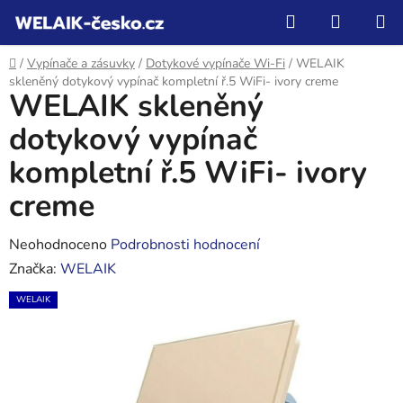
Přejít
Hledat
NÁKUP
na
KOŠÍK
obsah
Domů
/
Vypínače a zásuvky
/
Dotykové vypínače Wi-Fi
/
WELAIK
skleněný dotykový vypínač kompletní ř.5 WiFi- ivory creme
WELAIK skleněný
dotykový vypínač
kompletní ř.5 WiFi- ivory
creme
Průměrné
Neohodnoceno
Podrobnosti hodnocení
hodnocení
Značka:
WELAIK
produktu
WELAIK
je
0,0
z
5