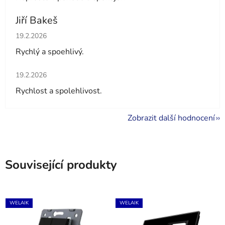
Jiří Bakeš
Hodnocení obchodu je 5 z 5 hvězdiček.
19.2.2026
Rychlý a spoehlivý.
Hodnocení obchodu je 5 z 5 hvězdiček.
19.2.2026
Rychlost a spolehlivost.
Zobrazit další hodnocení
Související produkty
WELAIK
WELAIK