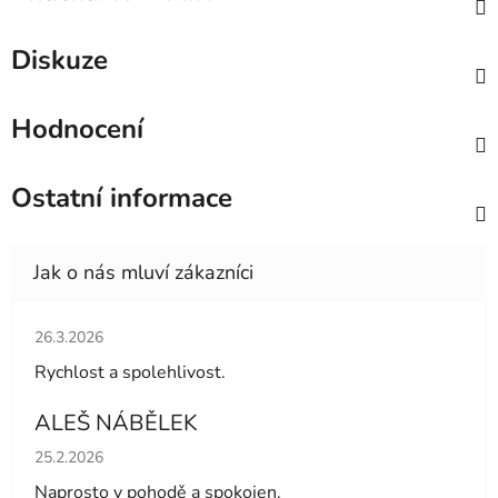
Diskuze
Hodnocení
Ostatní informace
Hodnocení obchodu je 5 z 5 hvězdiček.
26.3.2026
Rychlost a spolehlivost.
ALEŠ NÁBĚLEK
Hodnocení obchodu je 5 z 5 hvězdiček.
25.2.2026
Naprosto v pohodě a spokojen.