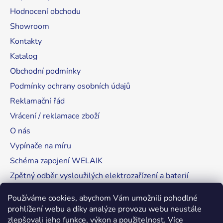
Hodnocení obchodu
Showroom
Kontakty
Katalog
Obchodní podmínky
Podmínky ochrany osobních údajů
Reklamační řád
Vrácení / reklamace zboží
O nás
Vypínače na míru
Schéma zapojení WELAIK
Zpětný odběr vysloužilých elektrozařízení a baterií
Tipy, rady a instalace
Používáme cookies, abychom Vám umožnili pohodlné
prohlížení webu a díky analýze provozu webu neustále
zlepšovali jeho funkce, výkon a použitelnost.
Více