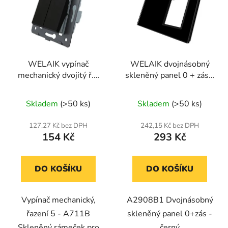
WELAIK vypínač
WELAIK dvojnásobný
mechanický dvojitý ř.5
skleněný panel 0 + zás -
A721B - černý
černý
Skladem
(>50 ks)
Skladem
(>50 ks)
127,27 Kč bez DPH
242,15 Kč bez DPH
154 Kč
293 Kč
DO KOŠÍKU
DO KOŠÍKU
Vypínač mechanický,
A2908B1 Dvojnásobný
řazení 5 - A711B
skleněný panel 0+zás -
Skleněný rámeček pro
černý