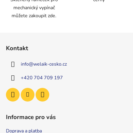
mechanický vypínač
můžete zakoupit zde.
Z
á
Kontakt
p
a
info
@
welaik-cesko.cz
t
í
+420 704 709 197
Informace pro vás
Doprava a platba