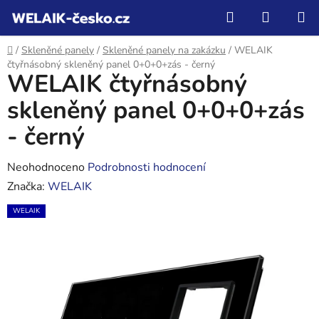
Přejít
Hledat
NÁKUP
na
KOŠÍK
obsah
Domů
/
Skleněné panely
/
Skleněné panely na zakázku
/
WELAIK
čtyřnásobný skleněný panel 0+0+0+zás - černý
WELAIK čtyřnásobný
skleněný panel 0+0+0+zás
- černý
Průměrné
Neohodnoceno
Podrobnosti hodnocení
hodnocení
Značka:
WELAIK
produktu
WELAIK
je
0,0
z
5
hvězdiček.