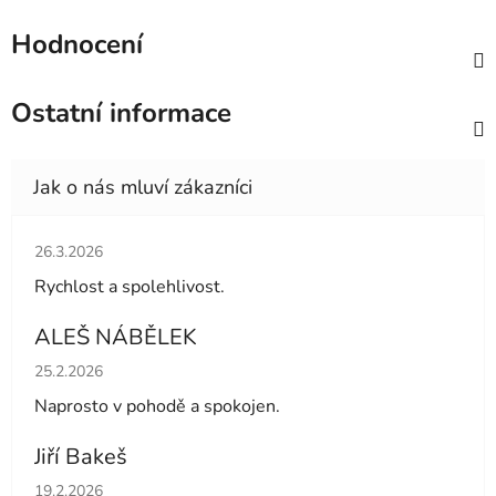
Hodnocení
Ostatní informace
Hodnocení obchodu je 5 z 5 hvězdiček.
26.3.2026
Rychlost a spolehlivost.
ALEŠ NÁBĚLEK
Hodnocení obchodu je 5 z 5 hvězdiček.
25.2.2026
Naprosto v pohodě a spokojen.
Jiří Bakeš
Hodnocení obchodu je 5 z 5 hvězdiček.
19.2.2026