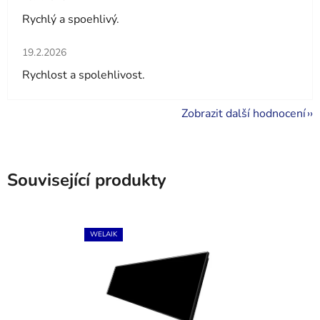
Rychlý a spoehlivý.
Hodnocení obchodu je 5 z 5 hvězdiček.
19.2.2026
Rychlost a spolehlivost.
Zobrazit další hodnocení
Související produkty
WELAIK