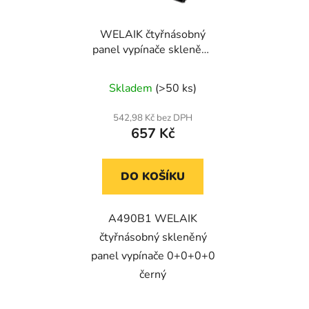
WELAIK čtyřnásobný
panel vypínače skleněný
0+0+0+0 - černý
Skladem
(>50 ks)
542,98 Kč bez DPH
657 Kč
DO KOŠÍKU
A490B1 WELAIK
čtyřnásobný skleněný
panel vypínače 0+0+0+0
černý