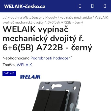
Přejít
Hledat
NÁKUP
na
KOŠÍK
obsah
Domů
/
Moduly a příslušenství
/
Moduly
/
vypínače mechanické
/
WELAIK
vypínač mechanický dvojitý ř. 6+6(5B) A722B - černý
WELAIK vypínač
mechanický dvojitý ř.
6+6(5B) A722B - černý
Průměrné
Neohodnoceno
Podrobnosti hodnocení
hodnocení
Značka:
WELAIK
produktu
WELAIK
je
0,0
z
5
hvězdiček.