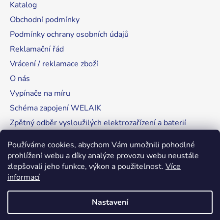
Katalog
Obchodní podmínky
Podmínky ochrany osobních údajů
Reklamační řád
Vrácení / reklamace zboží
O nás
Vypínače na míru
Schéma zapojení WELAIK
Zpětný odběr vysloužilých elektrozařízení a baterií
Tipy, rady a instalace
Používáme cookies, abychom Vám umožnili pohodlné
prohlížení webu a díky analýze provozu webu neustále
zlepšovali jeho funkce, výkon a použitelnost.
Více
informací
RozsvítímeSvět.cz
Nastavení