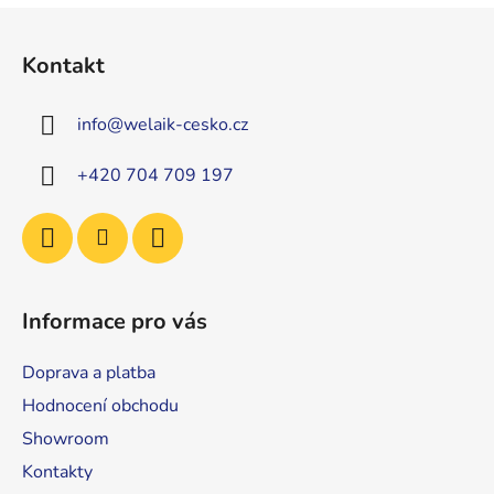
Z
á
Kontakt
p
a
info
@
welaik-cesko.cz
t
í
+420 704 709 197
Informace pro vás
Doprava a platba
Hodnocení obchodu
Showroom
Kontakty