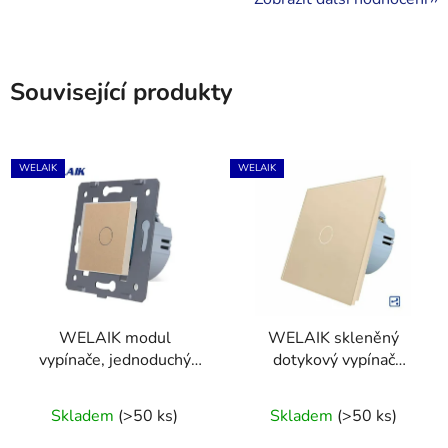
Související produkty
WELAIK
WELAIK
WELAIK modul
WELAIK skleněný
vypínače, jednoduchý
dotykový vypínač
ř.1 small panel ivory
schodišťový/křížový
Průměrné
creme
kompletní ř.6/7- ivory
Skladem
(>50 ks)
Skladem
(>50 ks)
creme
hodnocení