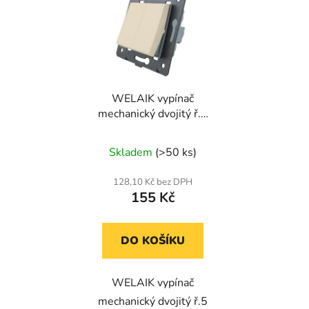
WELAIK vypínač
mechanický dvojitý ř.5
A721L - ivory creme
Skladem
(>50 ks)
128,10 Kč bez DPH
155 Kč
DO KOŠÍKU
WELAIK vypínač
mechanický dvojitý ř.5