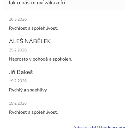
Hodnocení obchodu je 5 z 5 hvězdiček.
26.3.2026
Rychlost a spolehlivost.
ALEŠ NÁBĚLEK
Hodnocení obchodu je 5 z 5 hvězdiček.
25.2.2026
Naprosto v pohodě a spokojen.
Jiří Bakeš
Hodnocení obchodu je 5 z 5 hvězdiček.
19.2.2026
Rychlý a spoehlivý.
Hodnocení obchodu je 5 z 5 hvězdiček.
19.2.2026
Rychlost a spolehlivost.
Zobrazit další hodnocení