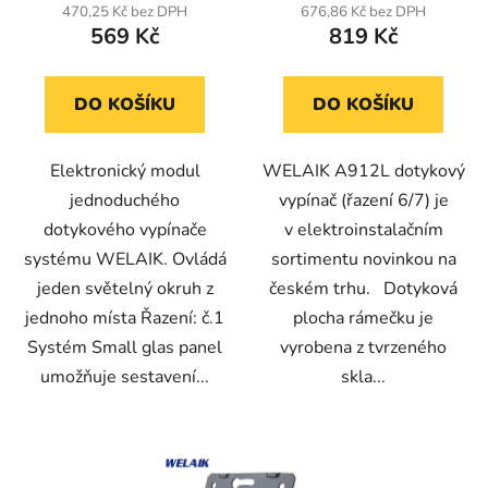
produktu
470,25 Kč bez DPH
676,86 Kč bez DPH
569 Kč
819 Kč
je
5,0
z
DO KOŠÍKU
DO KOŠÍKU
5
hvězdiček.
Elektronický modul
WELAIK A912L dotykový
jednoduchého
vypínač (řazení 6/7) je
dotykového vypínače
v elektroinstalačním
systému WELAIK. Ovládá
sortimentu novinkou na
jeden světelný okruh z
českém trhu. Dotyková
jednoho místa Řazení: č.1
plocha rámečku je
Systém Small glas panel
vyrobena z tvrzeného
umožňuje sestavení...
skla...