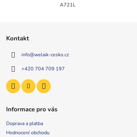
A721L
Z
á
Kontakt
p
a
info
@
welaik-cesko.cz
t
í
+420 704 709 197
Informace pro vás
Doprava a platba
Hodnocení obchodu