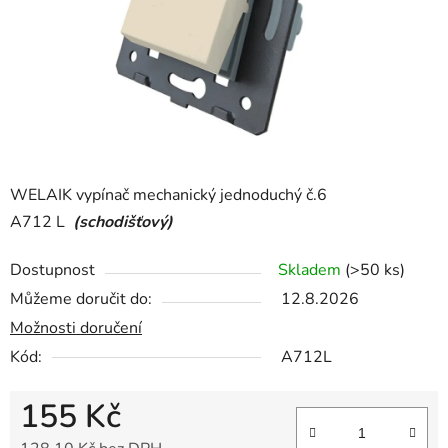
WELAIK vypínač mechanický jednoduchý č.6
A712 L
(schodišťový)
Dostupnost
Skladem
(>50 ks)
Můžeme doručit do:
12.8.2026
Možnosti doručení
Kód:
A712L
155 Kč