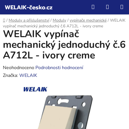
Přejít
Hledat
NÁKUP
na
KOŠÍK
obsah
Domů
/
Moduly a příslušenství
/
Moduly
/
vypínače mechanické
/
WELAIK
vypínač mechanický jednoduchý č.6 A712L - ivory creme
WELAIK vypínač
mechanický jednoduchý č.6
A712L - ivory creme
Průměrné
Neohodnoceno
Podrobnosti hodnocení
hodnocení
Značka:
WELAIK
produktu
je
0,0
z
5
hvězdiček.