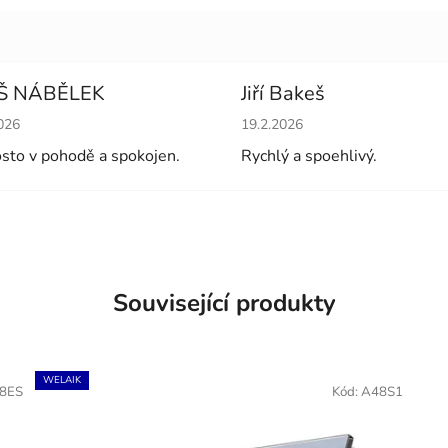
Š NÁBĚLEK
Jiří Bakeš
cení obchodu je 5 z 5 hvězdiček.
Hodnocení obchodu je 5 z 5 
026
19.2.2026
sto v pohodě a spokojen.
Rychlý a spoehlivý.
Související produkty
WELAIK
8ES
Kód:
A48S1