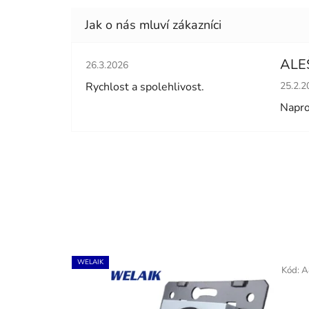
Hodnocení obchodu je 5 z 5 hvězdiček.
ALE
26.3.2026
Hodno
Rychlost a spolehlivost.
25.2.2
Napro
WELAIK
Kód:
A