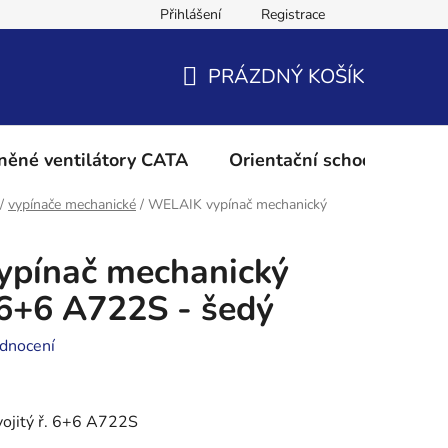
Přihlášení
Registrace
Podmínky ochrany osobních údajů
Reklamační řád
Vrácení 
PRÁZDNÝ KOŠÍK
NÁKUPNÍ
KOŠÍK
něné ventilátory CATA
Orientační schodišťové os
/
vypínače mechanické
/
WELAIK vypínač mechanický
pínač mechanický
. 6+6 A722S - šedý
dnocení
ojitý ř. 6+6 A722S