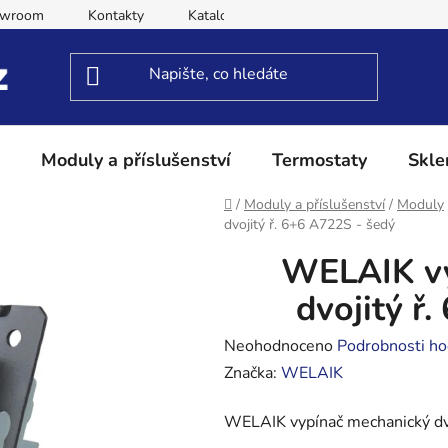
owroom
Kontakty
Katalog
Obchodní podmínky
Moduly a příslušenství
Termostaty
Skle
Domů
/
Moduly a příslušenství
/
Moduly
dvojitý ř. 6+6 A722S - šedý
WELAIK vy
dvojitý ř
Průměrné
Neohodnoceno
Podrobnosti ho
hodnocení
Značka:
WELAIK
produktu
WELAIK vypínač mechanický dv
je