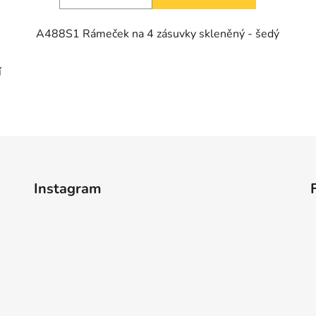
á
A488S1 Rámeček na 4 zásuvky skleněný - šedý
í
Instagram