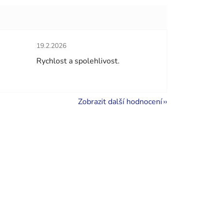
Hodnocení obchodu je 5 z 5 hvězdiček.
19.2.2026
hvězdiček.
Rychlost a spolehlivost.
Zobrazit další hodnocení