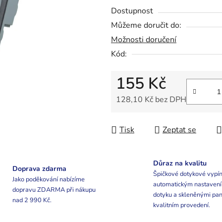
0,0
Dostupnost
z
Můžeme doručit do:
5
Možnosti doručení
hvězdiček.
Kód:
155 Kč
128,10 Kč bez DPH
Měrná cena:
Tisk
Zeptat se
Důraz na kvalitu
Doprava zdarma
Špičkové dotykové vypín
Jako poděkování nabízíme
automatickým nastaven
dopravu ZDARMA při nákupu
dotyku a skleněnými pan
nad 2 990 Kč.
kvalitním provedení.