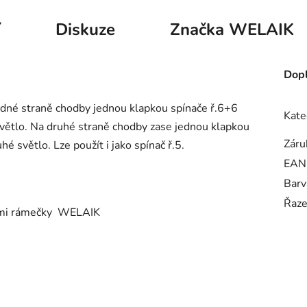
í
Diskuze
Značka
WELAIK
Dopl
jedné straně chodby jednou klapkou spínače ř.6+6
Kate
světlo. Na druhé straně chodby zase jednou klapkou
Záru
é světlo. Lze použít i jako spínač ř.5.
EAN
Barv
Řaze
ými rámečky
WELAIK