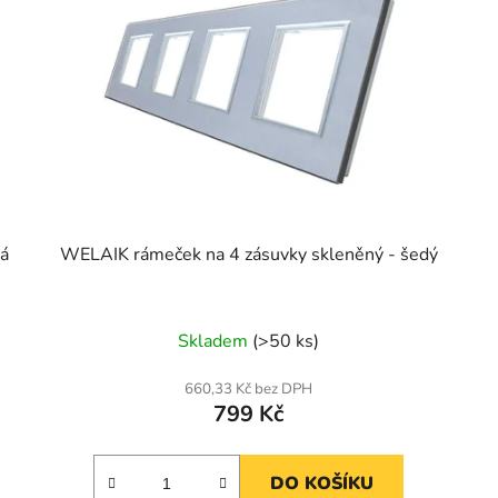
dá
WELAIK rámeček na 4 zásuvky skleněný - šedý
Skladem
(>50 ks)
660,33 Kč bez DPH
799 Kč
DO KOŠÍKU