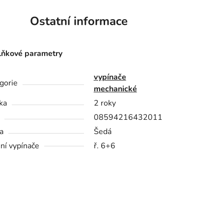
Ostatní informace
ňkové parametry
vypínače
gorie
mechanické
ka
2 roky
08594216432011
a
Šedá
ní vypínače
ř. 6+6