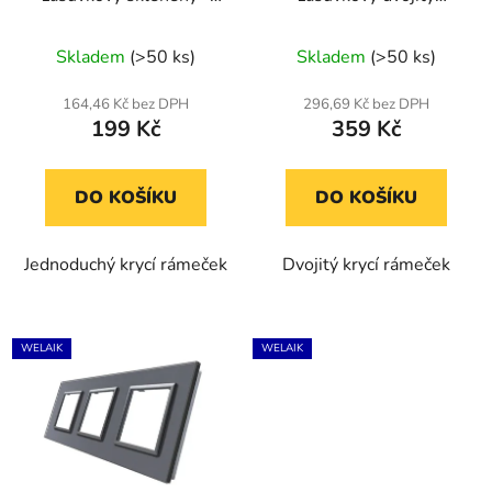
tmavě šedý
skleněný - tmavě šedý
Průměrné
Skladem
(>50 ks)
Skladem
(>50 ks)
hodnocení
produktu
164,46 Kč bez DPH
296,69 Kč bez DPH
199 Kč
359 Kč
je
5,0
z
DO KOŠÍKU
DO KOŠÍKU
5
hvězdiček.
Jednoduchý krycí rámeček
Dvojitý krycí rámeček
WELAIK
WELAIK