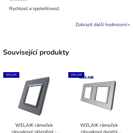
Rychlost a spolehlivost.
Zobrazit další hodnocení
Související produkty
WELAIK
WELAIK
WELAIK rámeček
WELAIK rámeček
zásuvkový skleněný -
zásuvkový dvojitý