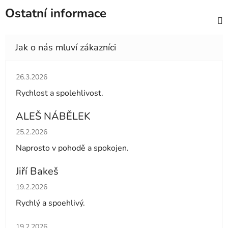
Ostatní informace
Hodnocení obchodu je 5 z 5 hvězdiček.
26.3.2026
Rychlost a spolehlivost.
ALEŠ NÁBĚLEK
Hodnocení obchodu je 5 z 5 hvězdiček.
25.2.2026
Naprosto v pohodě a spokojen.
Jiří Bakeš
Hodnocení obchodu je 5 z 5 hvězdiček.
19.2.2026
Rychlý a spoehlivý.
Hodnocení obchodu je 5 z 5 hvězdiček.
19.2.2026