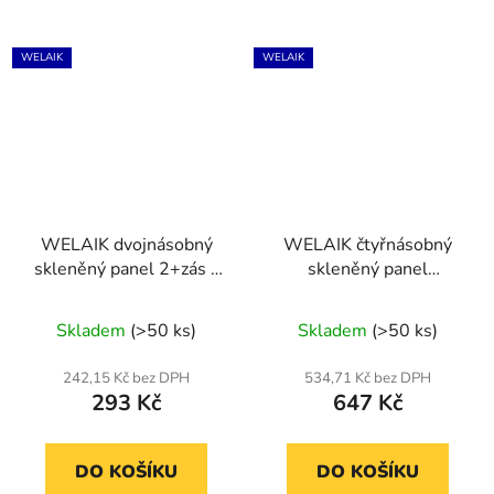
WELAIK
WELAIK
WELAIK dvojnásobný
WELAIK čtyřnásobný
skleněný panel 2+zás -
skleněný panel
tmavě šedý
0+0+zás+zás - šedý
Skladem
(>50 ks)
Skladem
(>50 ks)
242,15 Kč bez DPH
534,71 Kč bez DPH
293 Kč
647 Kč
DO KOŠÍKU
DO KOŠÍKU