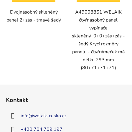
Dvojnásobný skleněný
A490088S1 WELAIK
panel 2+zás - tmavě šedý
čtyřnásobný panel
vypínače
skleněný 0+0+zás+zás -
šedý Krycí rozměry
panelu - čtyřrámeček má
délku 293 mm
(80+71+71+71)
Z
á
Kontakt
p
a
info
@
welaik-cesko.cz
t
í
+420 704 709 197