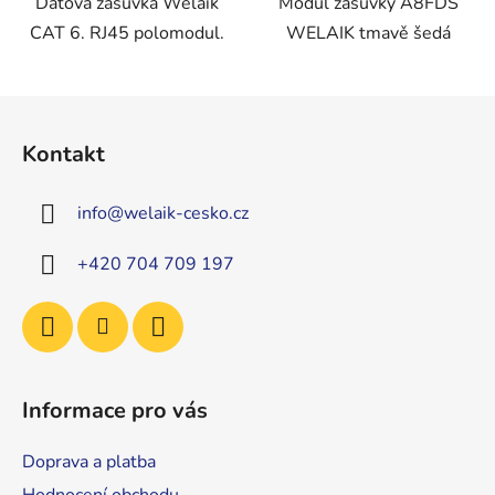
Datová zásuvka Welaik
Modul zásuvky A8FDS
CAT 6. RJ45 polomodul.
WELAIK tmavě šedá
Z
á
Kontakt
p
a
info
@
welaik-cesko.cz
t
í
+420 704 709 197
Informace pro vás
Doprava a platba