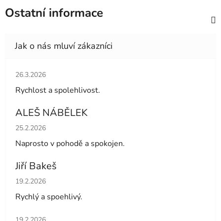
Ostatní informace
Hodnocení obchodu je 5 z 5 hvězdiček.
26.3.2026
Rychlost a spolehlivost.
ALEŠ NÁBĚLEK
Hodnocení obchodu je 5 z 5 hvězdiček.
25.2.2026
Naprosto v pohodě a spokojen.
Jiří Bakeš
Hodnocení obchodu je 5 z 5 hvězdiček.
19.2.2026
Rychlý a spoehlivý.
Hodnocení obchodu je 5 z 5 hvězdiček.
19.2.2026