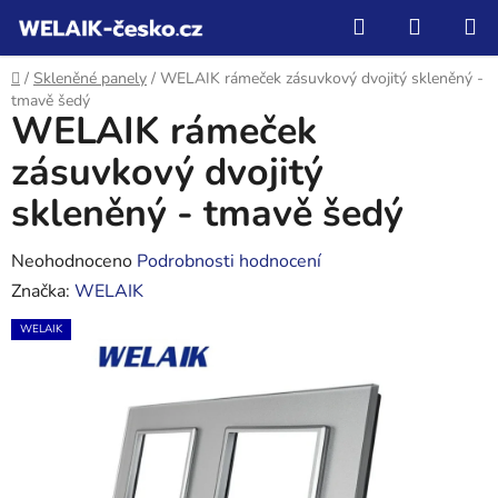
Přejít
Hledat
NÁKUP
na
KOŠÍK
obsah
Domů
/
Skleněné panely
/
WELAIK rámeček zásuvkový dvojitý skleněný -
tmavě šedý
WELAIK rámeček
zásuvkový dvojitý
skleněný - tmavě šedý
Průměrné
Neohodnoceno
Podrobnosti hodnocení
hodnocení
Značka:
WELAIK
produktu
WELAIK
je
0,0
z
5
hvězdiček.