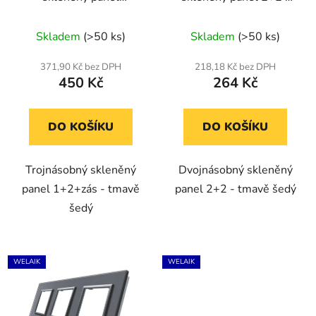
1+2+zás - tmavě šedý
tmavě šedý
Skladem
(>50 ks)
Skladem
(>50 ks)
371,90 Kč bez DPH
218,18 Kč bez DPH
450 Kč
264 Kč
DO KOŠÍKU
DO KOŠÍKU
Trojnásobný skleněný
Dvojnásobný skleněný
panel 1+2+zás - tmavě
panel 2+2 - tmavě šedý
šedý
WELAIK
WELAIK