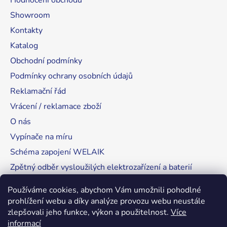
Hodnocení obchodu
Showroom
Kontakty
Katalog
Obchodní podmínky
Podmínky ochrany osobních údajů
Reklamační řád
Vrácení / reklamace zboží
O nás
Vypínače na míru
Schéma zapojení WELAIK
Zpětný odběr vysloužilých elektrozařízení a baterií
Tipy, rady a instalace
Používáme cookies, abychom Vám umožnili pohodlné
prohlížení webu a díky analýze provozu webu neustále
zlepšovali jeho funkce, výkon a použitelnost.
Více
informací