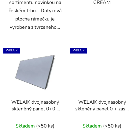
sortimentu novinkou na
CREAM
českém trhu. Dotyková
plocha rámečku je
vyrobena z tvrzeného...
WELAIK
WELAIK
WELAIK dvojnásobný
WELAIK dvojnásobný
skleněný panel 0+0 -
skleněný panel 0 + zás -
šedý
černý
Skladem
(>50 ks)
Skladem
(>50 ks)