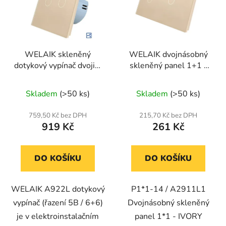
WELAIK skleněný
WELAIK dvojnásobný
dotykový vypínač dvojitý
skleněný panel 1+1 -
schodišťový/křížový
ivory cream
kompletní ř.6+6- ivory
Skladem
(>50 ks)
Skladem
(>50 ks)
creme
759,50 Kč bez DPH
215,70 Kč bez DPH
919 Kč
261 Kč
DO KOŠÍKU
DO KOŠÍKU
WELAIK A922L dotykový
P1*1-14 / A2911L1
vypínač (řazení 5B / 6+6)
Dvojnásobný skleněný
je v elektroinstalačním
panel 1*1 - IVORY