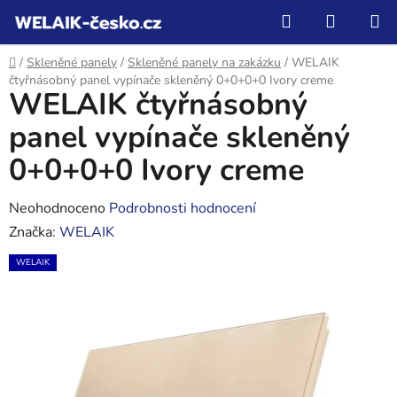
Přejít
Hledat
NÁKUP
na
KOŠÍK
obsah
Domů
/
Skleněné panely
/
Skleněné panely na zakázku
/
WELAIK
čtyřnásobný panel vypínače skleněný 0+0+0+0 Ivory creme
WELAIK čtyřnásobný
panel vypínače skleněný
0+0+0+0 Ivory creme
Průměrné
Neohodnoceno
Podrobnosti hodnocení
hodnocení
Značka:
WELAIK
produktu
WELAIK
je
0,0
z
5
hvězdiček.