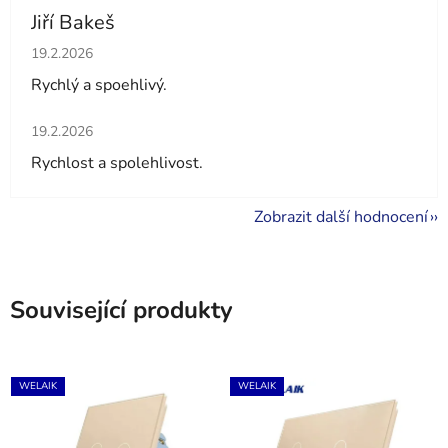
Jiří Bakeš
Hodnocení obchodu je 5 z 5 hvězdiček.
19.2.2026
Rychlý a spoehlivý.
Hodnocení obchodu je 5 z 5 hvězdiček.
19.2.2026
Rychlost a spolehlivost.
Zobrazit další hodnocení
Související produkty
WELAIK
WELAIK