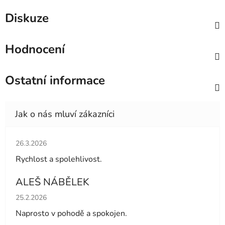
Diskuze
Hodnocení
Ostatní informace
Hodnocení obchodu je 5 z 5 hvězdiček.
26.3.2026
Rychlost a spolehlivost.
ALEŠ NÁBĚLEK
Hodnocení obchodu je 5 z 5 hvězdiček.
25.2.2026
Naprosto v pohodě a spokojen.