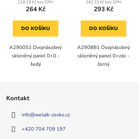
218,18 Kč bez DPH
242,15 Kč bez DPH
264 Kč
293 Kč
DO KOŠÍKU
DO KOŠÍKU
A2900S1 Dvojnásobný
A2908B1 Dvojnásobný
skleněný panel 0+0 -
skleněný panel 0+zás -
šedý
černý
Z
á
Kontakt
p
a
info
@
welaik-cesko.cz
t
í
+420 704 709 197