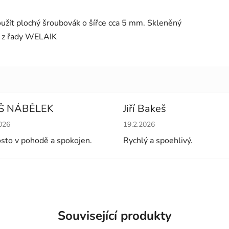
žít plochý šroubovák o šířce cca 5 mm. Skleněný
ji z řady WELAIK
Š NÁBĚLEK
Jiří Bakeš
cení obchodu je 5 z 5 hvězdiček.
Hodnocení obchodu je 5 z 5 
026
19.2.2026
sto v pohodě a spokojen.
Rychlý a spoehlivý.
Související produkty