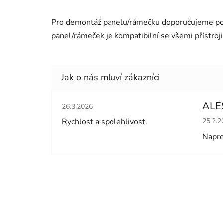
Pro demontáž panelu/rámečku doporučujeme pou
panel/rámeček je kompatibilní se všemi přístro
Hodnocení obchodu je 5 z 5 hvězdiček.
ALE
26.3.2026
Hodno
Rychlost a spolehlivost.
25.2.2
Napro