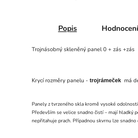
Popis
Hodnocen
Trojnásobný skleněný panel 0 + zás +zás
Krycí rozměry panelu -
má dé
trojrámeček
Panely z tvrzeného skla kromě vysoké odolnosti 
Především se velice snadno čistí – mají hladký p
nepřitahuje prach. Případnou skvrnu lze snadno o