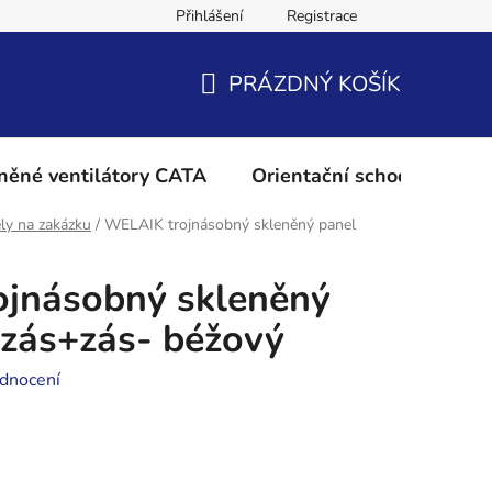
Přihlášení
Registrace
Podmínky ochrany osobních údajů
Reklamační řád
Vrácení 
PRÁZDNÝ KOŠÍK
NÁKUPNÍ
KOŠÍK
něné ventilátory CATA
Orientační schodišťové os
ly na zakázku
/
WELAIK trojnásobný skleněný panel
jnásobný skleněný
+zás+zás- béžový
dnocení