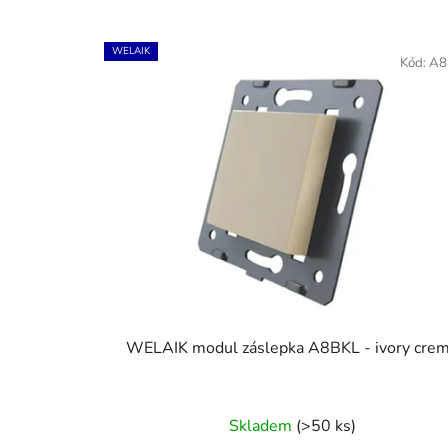
WELAIK
Kód:
A8
WELAIK modul záslepka A8BKL - ivory cre
Skladem
(>50 ks)