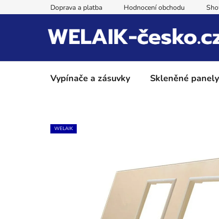
Přejít
Doprava a platba
Hodnocení obchodu
Sh
na
obsah
Vypínače a zásuvky
Skleněné panely
WELAIK