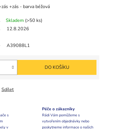
+zás +zás
-
barva béžová
Skladem
(>50 ks)
12.8.2026
A39088L1
DO KOŠÍKU
Sdílet
Péče o zákazníky
ače s
Rádi Vám pomůžeme s
ím
vytvořením objednávky nebo
ely v
poskytneme informace o našich