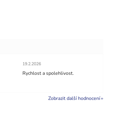
Hodnocení obchodu je 5 z 5 hvězdiček.
19.2.2026
hvězdiček.
Rychlost a spolehlivost.
Zobrazit další hodnocení