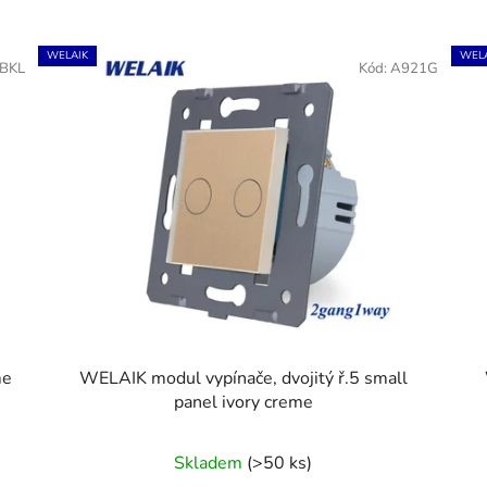
WELAIK
WELA
BKL
Kód:
A921G
me
WELAIK modul vypínače, dvojitý ř.5 small
panel ivory creme
Skladem
(>50 ks)