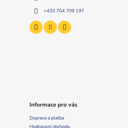
t
í
+420 704 709 197
Informace pro vás
Doprava a platba
Hodnocení obchodu