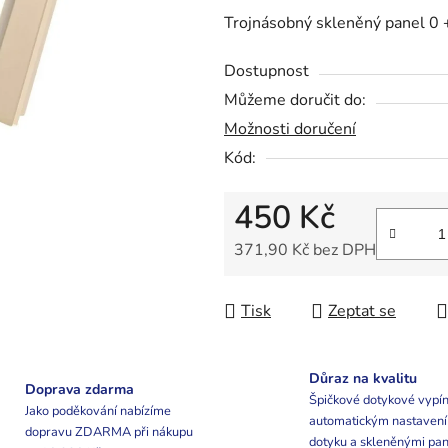
0,0
Trojnásobný skleněný panel 0 
z
5
Dostupnost
hvězdiček.
Můžeme doručit do:
Možnosti doručení
Kód:
450 Kč
371,90 Kč bez DPH
Měrná cena:
Tisk
Zeptat se
Důraz na kvalitu
Doprava zdarma
Špičkové dotykové vypín
Jako poděkování nabízíme
automatickým nastaven
dopravu ZDARMA při nákupu
dotyku a skleněnými pan