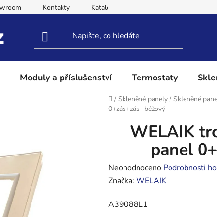
owroom
Kontakty
Katalog
Obchodní podmínky
Moduly a příslušenství
Termostaty
Skle
Domů
/
Skleněné panely
/
Skleněné pane
0+zás+zás- béžový
WELAIK tro
panel 0
Průměrné
Neohodnoceno
Podrobnosti ho
hodnocení
Značka:
WELAIK
produktu
A39088L1
je