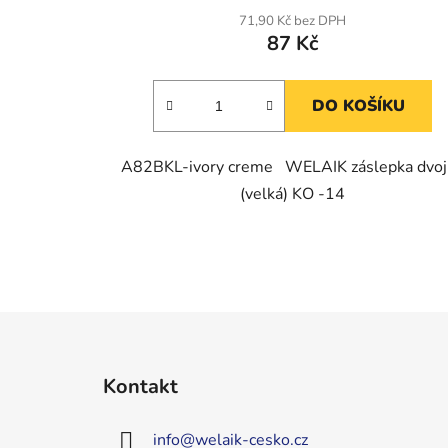
71,90 Kč bez DPH
87 Kč
DO KOŠÍKU
A82BKL-ivory creme WELAIK záslepka dvoj
(velká) KO -14
Z
á
Kontakt
p
a
info
@
welaik-cesko.cz