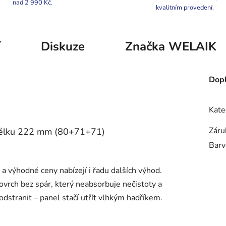
nad 2 990 Kč.
kvalitním provedení.
í
Diskuze
Značka
WELAIK
Dopl
Kate
Záru
lku 222 mm (80+71+71)
Barv
a výhodné ceny nabízejí i řadu dalších výhod.
ovrch bez spár, který neabsorbuje nečistoty a
dstranit – panel stačí utřít vlhkým hadříkem.