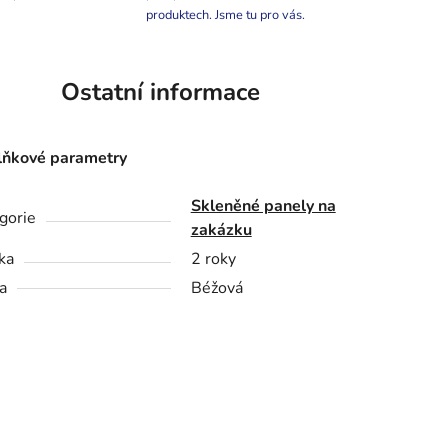
produktech. Jsme tu pro vás.
Ostatní informace
ňkové parametry
Skleněné panely na
gorie
zakázku
ka
2 roky
a
Béžová