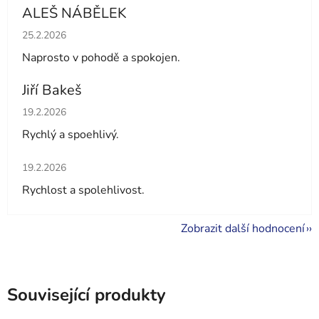
ALEŠ NÁBĚLEK
Hodnocení obchodu je 5 z 5 hvězdiček.
25.2.2026
Naprosto v pohodě a spokojen.
Jiří Bakeš
Hodnocení obchodu je 5 z 5 hvězdiček.
19.2.2026
Rychlý a spoehlivý.
Hodnocení obchodu je 5 z 5 hvězdiček.
19.2.2026
Rychlost a spolehlivost.
Zobrazit další hodnocení
Související produkty