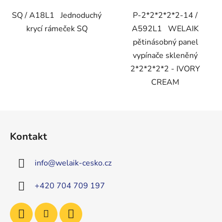
SQ / A18L1 Jednoduchý
P-2*2*2*2*2-14 /
krycí rámeček SQ
A592L1 WELAIK
pětinásobný panel
vypínače skleněný
2*2*2*2*2 - IVORY
CREAM
Z
á
Kontakt
p
a
info
@
welaik-cesko.cz
t
í
+420 704 709 197