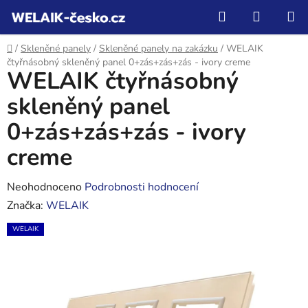
Přejít
Hledat
NÁKUP
na
KOŠÍK
obsah
Domů
/
Skleněné panely
/
Skleněné panely na zakázku
/
WELAIK
čtyřnásobný skleněný panel 0+zás+zás+zás - ivory creme
WELAIK čtyřnásobný
skleněný panel
0+zás+zás+zás - ivory
creme
Průměrné
Neohodnoceno
Podrobnosti hodnocení
hodnocení
Značka:
WELAIK
produktu
WELAIK
je
0,0
z
5