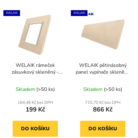
WELAIK
WELAIK
WELAIK rámeček
WELAIK pětinásobný
zásuvkový skleněný -
panel vypínače skleněný
ivory creme
2+2+2+2+2 - ivory
cream
Skladem
(>50 ks)
Skladem
(>50 ks)
164,46 Kč bez DPH
715,70 Kč bez DPH
199 Kč
866 Kč
DO KOŠÍKU
DO KOŠÍKU