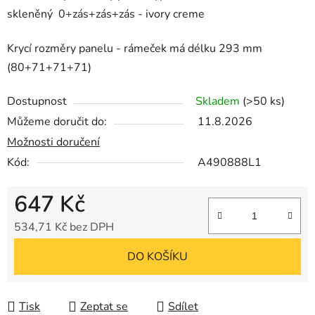
skleněný
0+zás+zás+zás - ivory creme
Krycí rozměry panelu - rámeček má délku 293 mm
(80+71+71+71)
Dostupnost
Skladem
(>50 ks)
Můžeme doručit do:
11.8.2026
Možnosti doručení
Kód:
A490888L1
647 Kč
534,71 Kč bez DPH
Měrná cena:
DO KOŠÍKU
Tisk
Zeptat se
Sdílet