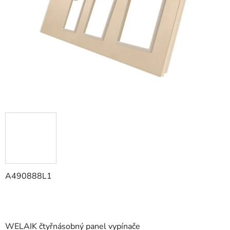
hvězdiček.
A490888L1
WELAIK čtyřnásobný panel vypínače