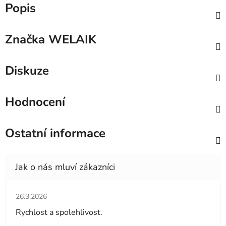
Popis
Značka
WELAIK
Diskuze
Hodnocení
Ostatní informace
Hodnocení obchodu je 5 z 5 hvězdiček.
26.3.2026
Rychlost a spolehlivost.