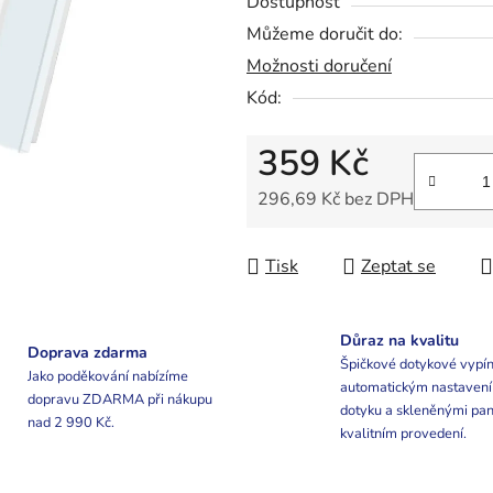
Dostupnost
z
Můžeme doručit do:
5
Možnosti doručení
hvězdiček.
Kód:
359 Kč
296,69 Kč bez DPH
Měrná cena:
Tisk
Zeptat se
Důraz na kvalitu
Doprava zdarma
Špičkové dotykové vypín
Jako poděkování nabízíme
automatickým nastaven
dopravu ZDARMA při nákupu
dotyku a skleněnými pan
nad 2 990 Kč.
kvalitním provedení.