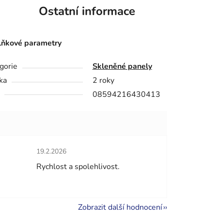
Ostatní informace
ňkové parametry
gorie
Skleněné panely
ka
2 roky
08594216430413
Hodnocení obchodu je 5 z 5 hvězdiček.
19.2.2026
hvězdiček.
Rychlost a spolehlivost.
Zobrazit další hodnocení