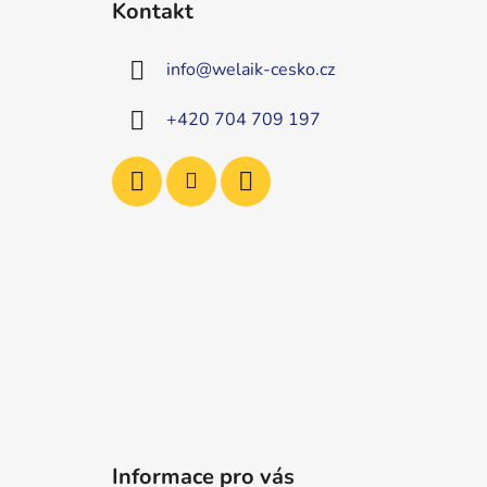
Kontakt
p
a
info
@
welaik-cesko.cz
t
í
+420 704 709 197
Informace pro vás