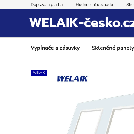
Přejít
Doprava a platba
Hodnocení obchodu
Sh
na
obsah
Vypínače a zásuvky
Skleněné panely
WELAIK