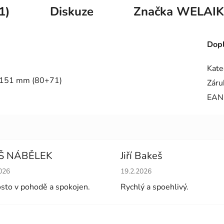
1)
Diskuze
Značka
WELAIK
Dopl
Kate
u 151 mm (80+71)
Záru
EAN
Š NÁBĚLEK
Jiří Bakeš
cení obchodu je 5 z 5 hvězdiček.
Hodnocení obchodu je 5 z 5 
026
19.2.2026
sto v pohodě a spokojen.
Rychlý a spoehlivý.