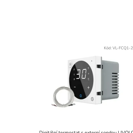
Kód:
VL-FCQ1-
Digitální termostat s externí sondou LIVOL