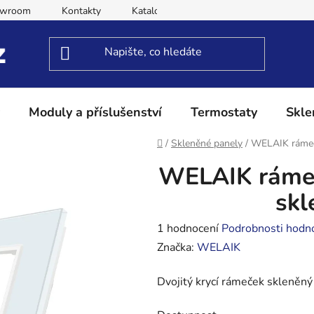
owroom
Kontakty
Katalog
Obchodní podmínky
Moduly a příslušenství
Termostaty
Skle
Domů
/
Skleněné panely
/
WELAIK rámeče
WELAIK rámeč
skl
Průměrné
1 hodnocení
Podrobnosti hodn
hodnocení
Značka:
WELAIK
produktu
Dvojitý krycí rámeček skleněný
je
5,0