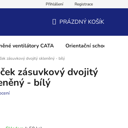
Přihlášení
Registrace
Podmínky ochrany osobních údajů
Reklamační řád
Vrácení 
PRÁZDNÝ KOŠÍK
NÁKUPNÍ
KOŠÍK
něné ventilátory CATA
Orientační schodišťové os
k zásuvkový dvojitý skleněný - bílý
ek zásuvkový dvojitý
eněný - bílý
ocení