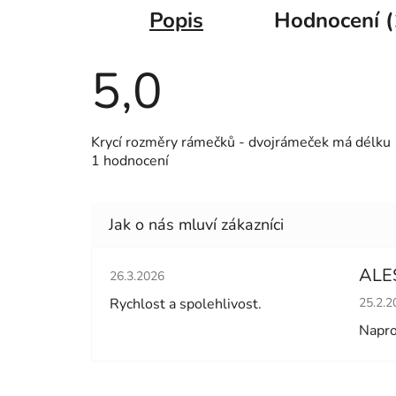
Popis
Hodnocení (
5,0
Průměrné
Krycí rozměry rámečků - dvojrámeček má délk
hodnocení
1 hodnocení
produktu
je
5,0
z
5
hvězdiček.
Hodnocení obchodu je 5 z 5 hvězdiček.
ALE
26.3.2026
Hodno
Rychlost a spolehlivost.
25.2.2
Napro