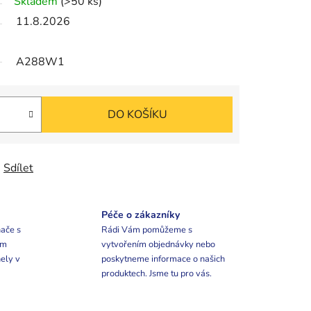
Skladem
(>50 ks)
11.8.2026
A288W1
DO KOŠÍKU
Sdílet
Péče o zákazníky
ače s
Rádi Vám pomůžeme s
ím
vytvořením objednávky nebo
ely v
poskytneme informace o našich
produktech. Jsme tu pro vás.