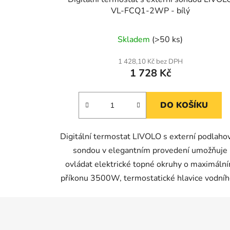
VL-FCQ1-2WP - bílý
Skladem
(>50 ks)
1 428,10 Kč bez DPH
1 728 Kč
DO KOŠÍKU
Digitální termostat LIVOLO s externí podlaho
sondou v elegantním provedení umožňuje
ovládat elektrické topné okruhy o maximáln
příkonu 3500W, termostatické hlavice vodního
Z
á