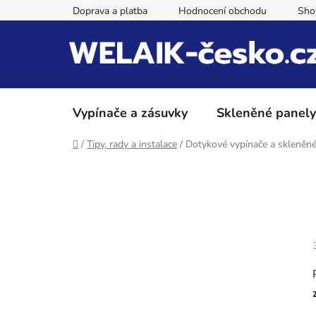
Přejít
Doprava a platba
Hodnocení obchodu
Sh
na
obsah
Vypínače a zásuvky
Skleněné panely
Domů
/
Tipy, rady a instalace
/
Dotykové vypínače a skleněné
P
o
s
t
r
a
n
n
í