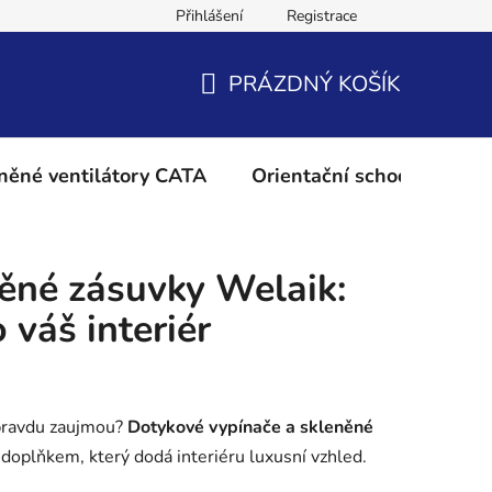
Přihlášení
Registrace
Podmínky ochrany osobních údajů
Reklamační řád
Vrácení 
PRÁZDNÝ KOŠÍK
NÁKUPNÍ
KOŠÍK
něné ventilátory CATA
Orientační schodišťové os
ěné zásuvky Welaik:
 váš interiér
opravdu zaujmou?
Dotykové vypínače a skleněné
doplňkem, který dodá interiéru luxusní vzhled.