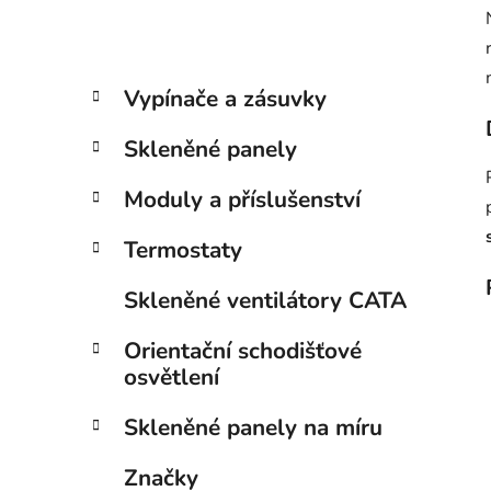
p
a
n
K
Přeskočit
Vypínače a zásuvky
e
a
kategorie
t
l
Skleněné panely
e
g
Moduly a příslušenství
o
r
Termostaty
i
e
Skleněné ventilátory CATA
Orientační schodišťové
osvětlení
Skleněné panely na míru
Značky