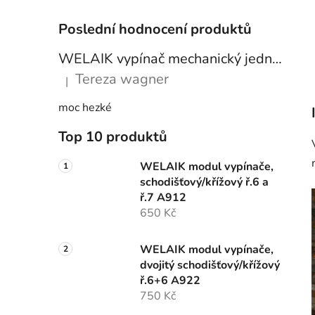
Poslední hodnocení produktů
WELAIK vypínač mechanický jednoduchý č.6 A712W - bílý
Tereza wagner
|
Hodnocení produktu je 5 z 5 hvězdiček.
moc hezké
Top 10 produktů
WELAIK modul vypínače,
schodišťový/křížový ř.6 a
ř.7 A912
650 Kč
WELAIK modul vypínače,
dvojitý schodišťový/křížový
ř.6+6 A922
750 Kč