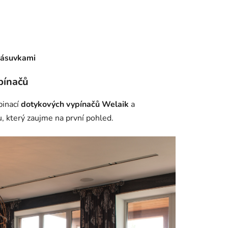
zásuvkami
pínačů
binací
dotykových vypínačů Welaik
a
, který zaujme na první pohled.