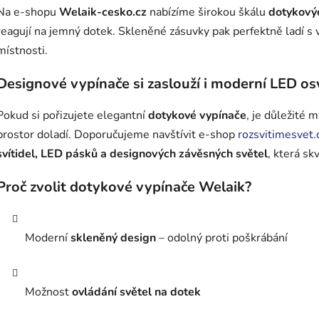
Na e-shopu
Welaik-cesko.cz
nabízíme širokou škálu
dotykový
reagují na jemný dotek. Skleněné zásuvky pak perfektně ladí s v
místnosti.
Designové vypínače si zaslouží i moderní LED os
Pokud si pořizujete elegantní
dotykové vypínače
, je důležité 
prostor doladí. Doporučujeme navštívit e-shop
rozsvitimesvet.
svítidel, LED pásků a designových závěsných světel
, která sk
Proč zvolit dotykové vypínače Welaik?
Moderní
skleněný design
– odolný proti poškrábání
Možnost
ovládání světel na dotek