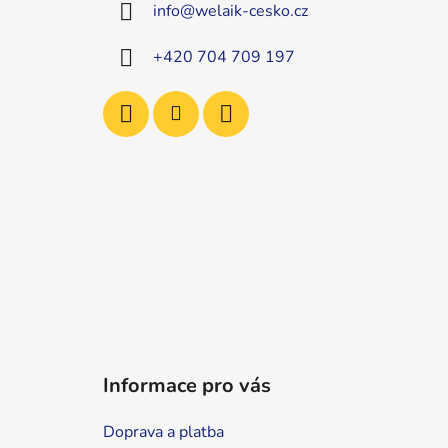
info
@
welaik-cesko.cz
t
í
+420 704 709 197
Informace pro vás
Doprava a platba