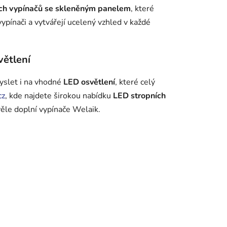
ch vypínačů se skleněným panelem
, které
ypínači a vytvářejí ucelený vzhled v každé
větlení
myslet i na vhodné
LED osvětlení
, které celý
cz
, kde najdete širokou nabídku
LED stropních
věle doplní vypínače Welaik.