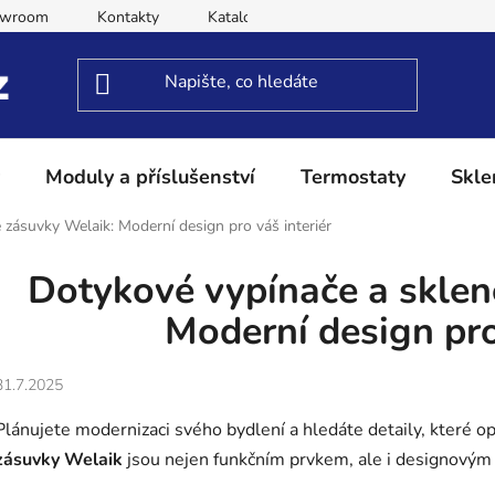
owroom
Kontakty
Katalog
Obchodní podmínky
Moduly a příslušenství
Termostaty
Skle
 zásuvky Welaik: Moderní design pro váš interiér
Dotykové vypínače a sklen
Moderní design pro
31.7.2025
Plánujete modernizaci svého bydlení a hledáte detaily, které 
zásuvky Welaik
jsou nejen funkčním prvkem, ale i designovým 