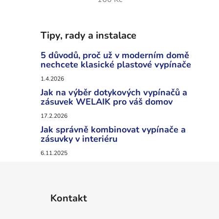
Tipy, rady a instalace
5 důvodů, proč už v moderním domě
nechcete klasické plastové vypínače
1.4.2026
Jak na výběr dotykových vypínačů a
zásuvek WELAIK pro váš domov
17.2.2026
Jak správně kombinovat vypínače a
zásuvky v interiéru
6.11.2025
Z
á
Kontakt
p
a