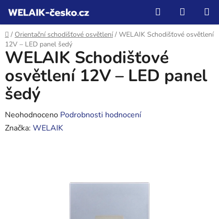
Přejít
Hledat
NÁKUP
na
KOŠÍK
obsah
Domů
/
Orientační schodišťové osvětlení
/
WELAIK Schodišťové osvětlení
12V – LED panel šedý
WELAIK Schodišťové
osvětlení 12V – LED panel
šedý
Průměrné
Neohodnoceno
Podrobnosti hodnocení
hodnocení
Značka:
WELAIK
produktu
je
0,0
z
5
hvězdiček.