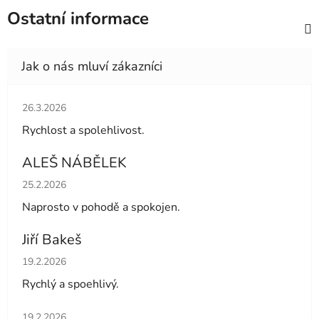
Ostatní informace
Hodnocení obchodu je 5 z 5 hvězdiček.
26.3.2026
Rychlost a spolehlivost.
ALEŠ NÁBĚLEK
Hodnocení obchodu je 5 z 5 hvězdiček.
25.2.2026
Naprosto v pohodě a spokojen.
Jiří Bakeš
Hodnocení obchodu je 5 z 5 hvězdiček.
19.2.2026
Rychlý a spoehlivý.
Hodnocení obchodu je 5 z 5 hvězdiček.
19.2.2026