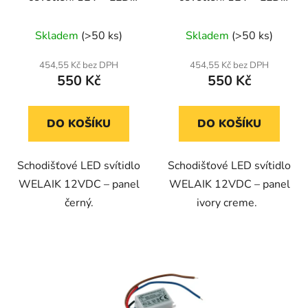
panel černý
panel ivory creme
Průměrné
Skladem
(>50 ks)
Skladem
(>50 ks)
hodnocení
produktu
454,55 Kč bez DPH
454,55 Kč bez DPH
550 Kč
550 Kč
je
5,0
z
DO KOŠÍKU
DO KOŠÍKU
5
hvězdiček.
Schodišťové LED svítidlo
Schodišťové LED svítidlo
WELAIK 12VDC – panel
WELAIK 12VDC – panel
černý.
ivory creme.