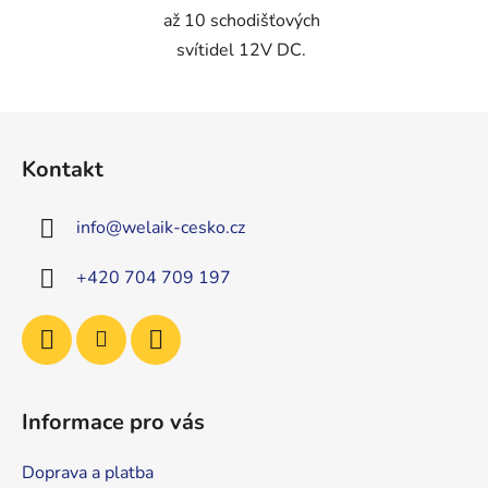
až 10 schodišťových
svítidel 12V DC.
Z
á
Kontakt
p
a
info
@
welaik-cesko.cz
t
í
+420 704 709 197
Informace pro vás
Doprava a platba