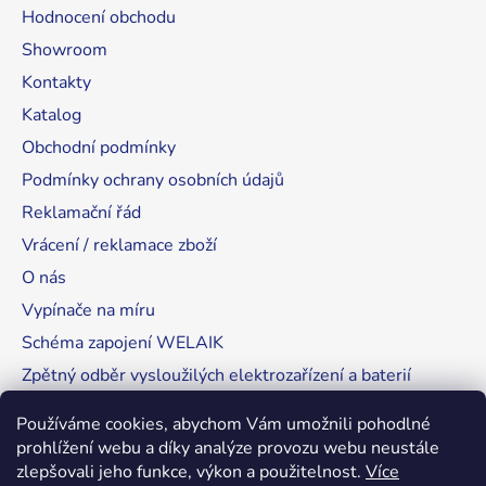
Hodnocení obchodu
Showroom
Kontakty
Katalog
Obchodní podmínky
Podmínky ochrany osobních údajů
Reklamační řád
Vrácení / reklamace zboží
O nás
Vypínače na míru
Schéma zapojení WELAIK
Zpětný odběr vysloužilých elektrozařízení a baterií
Tipy, rady a instalace
Používáme cookies, abychom Vám umožnili pohodlné
prohlížení webu a díky analýze provozu webu neustále
zlepšovali jeho funkce, výkon a použitelnost.
Více