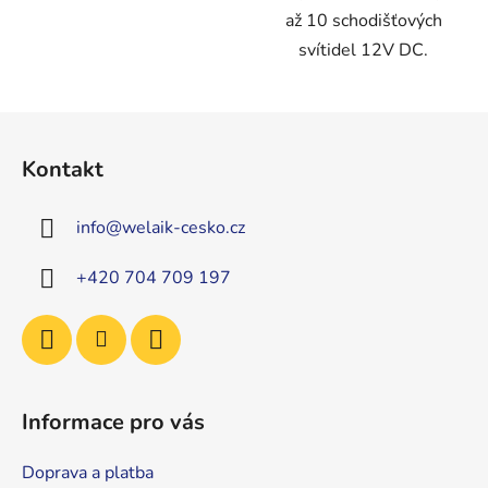
až 10 schodišťových
svítidel 12V DC.
Z
á
Kontakt
p
a
info
@
welaik-cesko.cz
t
í
+420 704 709 197
Informace pro vás
Doprava a platba