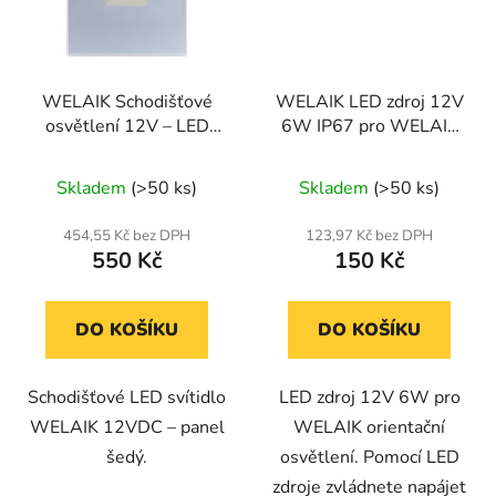
WELAIK Schodišťové
WELAIK LED zdroj 12V
osvětlení 12V – LED
6W IP67 pro WELAIK
panel šedý
orientační osvětlení
Skladem
(>50 ks)
Skladem
(>50 ks)
454,55 Kč bez DPH
123,97 Kč bez DPH
550 Kč
150 Kč
DO KOŠÍKU
DO KOŠÍKU
Schodišťové LED svítidlo
LED zdroj 12V 6W pro
WELAIK 12VDC – panel
WELAIK orientační
šedý.
osvětlení. Pomocí LED
zdroje zvládnete napájet