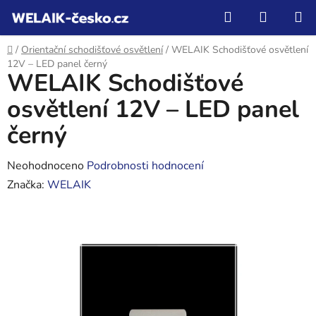
Přejít
Hledat
NÁKUP
na
KOŠÍK
obsah
Domů
/
Orientační schodišťové osvětlení
/
WELAIK Schodišťové osvětlení
12V – LED panel černý
WELAIK Schodišťové
osvětlení 12V – LED panel
černý
Průměrné
Neohodnoceno
Podrobnosti hodnocení
hodnocení
Značka:
WELAIK
produktu
je
0,0
z
5
hvězdiček.