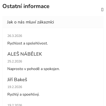
Ostatní informace
Hodnocení obchodu je 5 z 5 hvězdiček.
26.3.2026
Rychlost a spolehlivost.
ALEŠ NÁBĚLEK
Hodnocení obchodu je 5 z 5 hvězdiček.
25.2.2026
Naprosto v pohodě a spokojen.
Jiří Bakeš
Hodnocení obchodu je 5 z 5 hvězdiček.
19.2.2026
Rychlý a spoehlivý.
Hodnocení obchodu je 5 z 5 hvězdiček.
19.2.2026