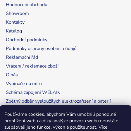
Hodnocení obchodu
Showroom
Kontakty
Katalog
Obchodní podmínky
Podmínky ochrany osobních údajů
Reklamační řád
Vrácení / reklamace zboží
O nás
Vypínače na míru
Schéma zapojení WELAIK
Zpětný odběr vysloužilých elektrozařízení a baterií
Tipy, rady a instalace
Používáme cookies, abychom Vám umožnili pohodlné
prohlížení webu a díky analýze provozu webu neustále
zlepšovali jeho funkce, výkon a použitelnost.
Více