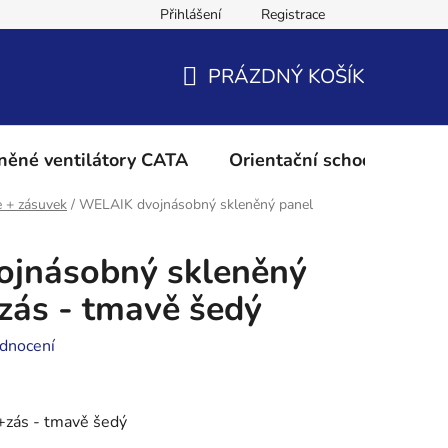
Přihlášení
Registrace
Podmínky ochrany osobních údajů
Reklamační řád
Vrácení 
PRÁZDNÝ KOŠÍK
NÁKUPNÍ
KOŠÍK
něné ventilátory CATA
Orientační schodišťové os
e + zásuvek
/
WELAIK dvojnásobný skleněný panel
jnásobný skleněný
zás - tmavě šedý
dnocení
+zás - tmavě šedý