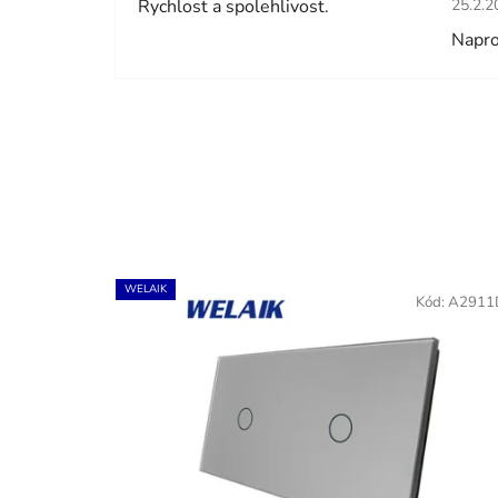
Rychlost a spolehlivost.
25.2.2
Napro
WELAIK
Kód:
A2911