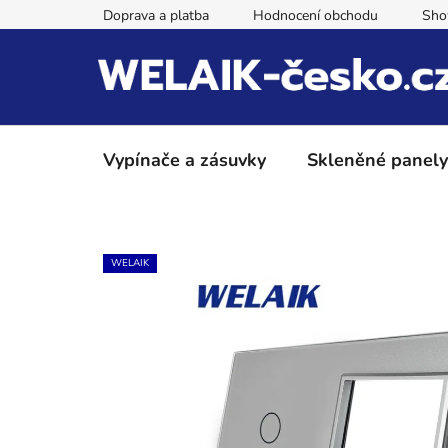
Přejít
Doprava a platba
Hodnocení obchodu
Sh
na
obsah
Vypínače a zásuvky
Skleněné panely
WELAIK