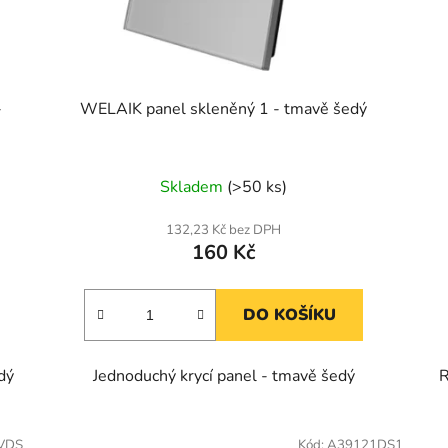
-
WELAIK panel skleněný 1 - tmavě šedý
Skladem
(>50 ks)
132,23 Kč bez DPH
160 Kč
DO KOŠÍKU
dý
Jednoduchý krycí panel - tmavě šedý
R
VDS
Kód:
A39121DS1