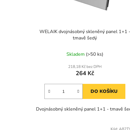
WELAIK dvojnásobný skleněný panel 1+1 
tmavě šedý
Skladem
(>50 ks)
218,18 Kč bez DPH
264 Kč
DO KOŠÍKU
Dvojnásobný skleněný panel 1+1 - tmavě še
Kód:
A82T