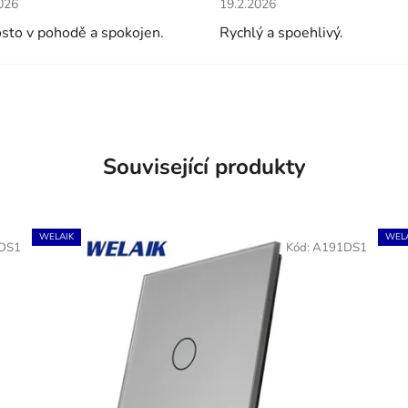
026
19.2.2026
sto v pohodě a spokojen.
Rychlý a spoehlivý.
Související produkty
WELAIK
WELA
DS1
Kód:
A191DS1