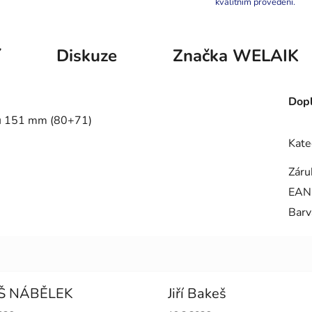
kvalitním provedení.
í
Diskuze
Značka
WELAIK
Dopl
ku 151 mm (80+71)
Kate
Záru
EAN
Barv
Š NÁBĚLEK
Jiří Bakeš
cení obchodu je 5 z 5 hvězdiček.
Hodnocení obchodu je 5 z 5 