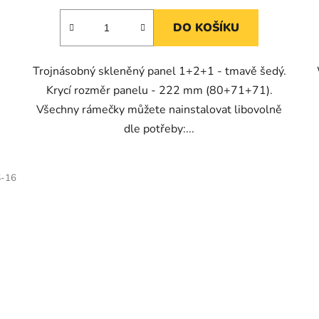
DO KOŠÍKU
á
Trojnásobný skleněný panel 1+2+1 - tmavě šedý.
Krycí rozměr panelu - 222 mm (80+71+71).
Všechny rámečky můžete nainstalovat libovolně
dle potřeby:...
S-16