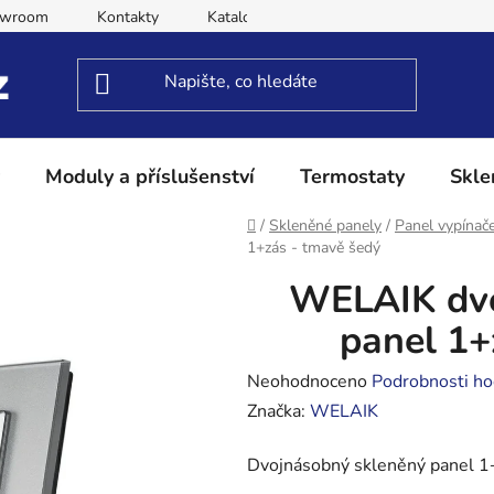
owroom
Kontakty
Katalog
Obchodní podmínky
Moduly a příslušenství
Termostaty
Skle
Domů
/
Skleněné panely
/
Panel vypínač
1+zás - tmavě šedý
WELAIK dvo
panel 1+
Průměrné
Neohodnoceno
Podrobnosti ho
hodnocení
Značka:
WELAIK
produktu
Dvojnásobný skleněný panel 1
je