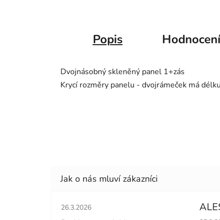
Popis
Hodnocen
Dvojnásobný skleněný panel 1+zás
Krycí rozměry panelu - dvojrámeček má dél
Hodnocení obchodu je 5 z 5 hvězdiček.
ALE
26.3.2026
Hodno