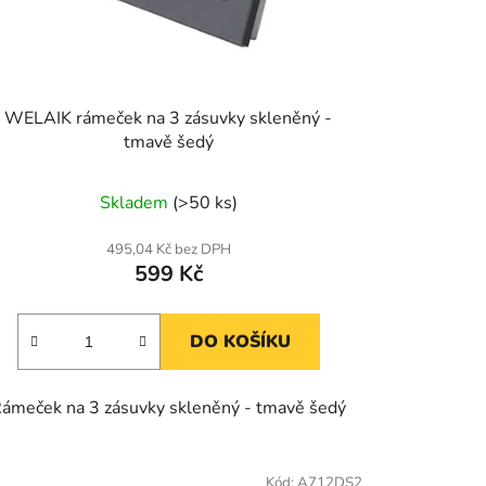
WELAIK rámeček na 3 zásuvky skleněný -
tmavě šedý
Skladem
(>50 ks)
495,04 Kč bez DPH
599 Kč
DO KOŠÍKU
ámeček na 3 zásuvky skleněný - tmavě šedý
Kód:
A712DS2