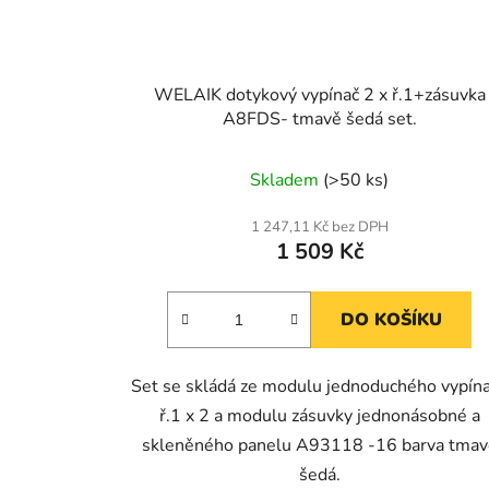
WELAIK dotykový vypínač 2 x ř.1+zásuvka
A8FDS- tmavě šedá set.
Skladem
(>50 ks)
1 247,11 Kč bez DPH
1 509 Kč
DO KOŠÍKU
Set se skládá ze modulu jednoduchého vypín
ř.1 x 2 a modulu zásuvky jednonásobné a
skleněného panelu A93118 -16 barva tmav
šedá.