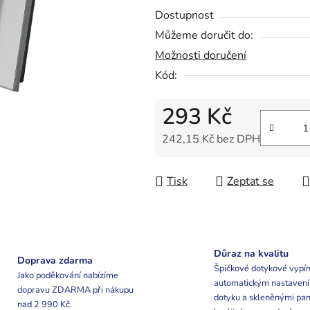
0,0
Dostupnost
z
Můžeme doručit do:
5
Možnosti doručení
hvězdiček.
Kód:
293 Kč
242,15 Kč bez DPH
Měrná cena:
Tisk
Zeptat se
Důraz na kvalitu
Doprava zdarma
Špičkové dotykové vypín
Jako poděkování nabízíme
automatickým nastaven
dopravu ZDARMA při nákupu
dotyku a skleněnými pan
nad 2 990 Kč.