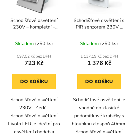
Schodišťové osvětlení
Schodišťové osvětlení s
230V – kompletní –
PIR senzorem 230V –
šedá barva
kompletní – bílá barva
Skladem
(>50 ks)
Skladem
(>50 ks)
597,52 Kč bez DPH
1 137,19 Kč bez DPH
723 Kč
1 376 Kč
DO KOŠÍKU
DO KOŠÍKU
Schodišťové osvětlení
Schodišťové osvětlení je
230V – šedé
vhodné do klasické
Schodišťové osvětlení
podomítkové krabičky s
Livolo LED je ideální pro
hloubkou alespoň 40mm.
osvětlení chodeb a
Schodišťové osvětlení