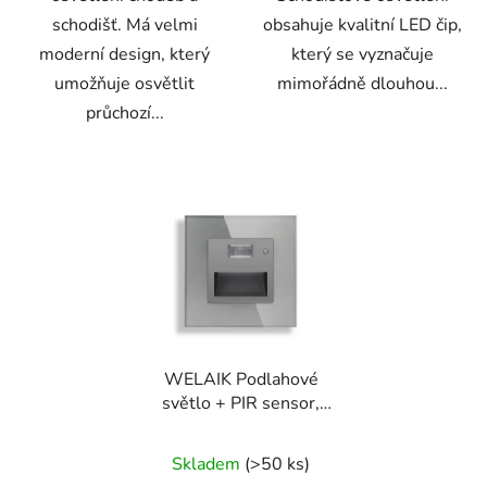
schodišť. Má velmi
obsahuje kvalitní LED čip,
moderní design, který
který se vyznačuje
umožňuje osvětlit
mimořádně dlouhou...
průchozí...
WELAIK Podlahové
světlo + PIR sensor,
1,5W, 240V, šedá barva
Skladem
(>50 ks)