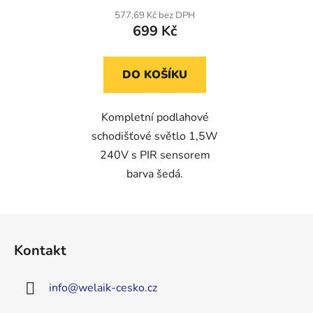
577,69 Kč bez DPH
699 Kč
DO KOŠÍKU
Kompletní podlahové
schodišťové světlo 1,5W
240V s PIR sensorem
barva šedá.
Z
á
Kontakt
p
a
info
@
welaik-cesko.cz
t