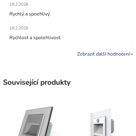
Hodnocení obchodu je 5 z 5 hvězdiček.
19.2.2026
Rychlý a spoehlivý.
Hodnocení obchodu je 5 z 5 hvězdiček.
19.2.2026
Rychlost a spolehlivost.
Zobrazit další hodnocení
Související produkty