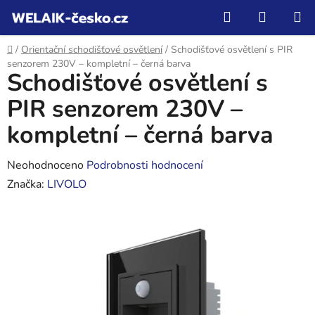
Přejít
Hledat
NÁKUP
na
KOŠÍK
obsah
Domů
/
Orientační schodišťové osvětlení
/
Schodišťové osvětlení s PIR
senzorem 230V – kompletní – černá barva
Schodišťové osvětlení s
PIR senzorem 230V –
kompletní – černá barva
Průměrné
Neohodnoceno
Podrobnosti hodnocení
hodnocení
Značka:
LIVOLO
produktu
je
0,0
z
5
hvězdiček.