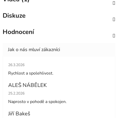
Diskuze
Hodnocení
Hodnocení obchodu je 5 z 5 hvězdiček.
26.3.2026
Rychlost a spolehlivost.
ALEŠ NÁBĚLEK
Hodnocení obchodu je 5 z 5 hvězdiček.
25.2.2026
Naprosto v pohodě a spokojen.
Jiří Bakeš