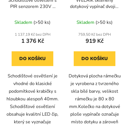
Schodišťové osvětlení s
WELAIK skleněný
PIR senzorem 230V –
dotykový vypínač dvojitý
kompletní – černá barva
schodišťový/křížový
kompletní ř.6+6 (5B)
Skladem
(>50 ks)
Skladem
(>50 ks)
bílý
1 137,19 Kč bez DPH
759,50 Kč bez DPH
1 376 Kč
919 Kč
DO KOŠÍKU
DO KOŠÍKU
Schodišťové osvětlení je
Dotyková plocha rámečku
vhodné do klasické
je vyrobena z tvrzeného
podomítkové krabičky s
skla bílé barvy, velikost
hloubkou alespoň 40mm.
rámečku je 80 x 80
Schodišťové osvětlení
mm.Kolečko na dotykové
obsahuje kvalitní LED čip,
ploše vypínače označuje
který se vyznačuje
místo dotyku a zároveň