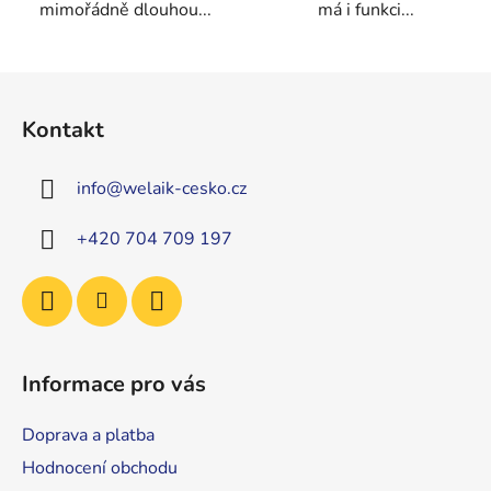
mimořádně dlouhou...
má i funkci...
Z
á
Kontakt
p
a
info
@
welaik-cesko.cz
t
í
+420 704 709 197
Informace pro vás
Doprava a platba
Hodnocení obchodu