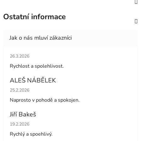
Ostatní informace
Hodnocení obchodu je 5 z 5 hvězdiček.
26.3.2026
Rychlost a spolehlivost.
ALEŠ NÁBĚLEK
Hodnocení obchodu je 5 z 5 hvězdiček.
25.2.2026
Naprosto v pohodě a spokojen.
Jiří Bakeš
Hodnocení obchodu je 5 z 5 hvězdiček.
19.2.2026
Rychlý a spoehlivý.