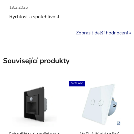
Hodnocení obchodu je 5 z 5 hvězdiček.
19.2.2026
Rychlost a spolehlivost.
Zobrazit další hodnocení
Související produkty
WELAIK