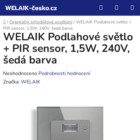
Přejít
Hledat
NÁKUP
na
KOŠÍK
obsah
Domů
/
Orientační schodišťové osvětlení
/
WELAIK Podlahové světlo +
PIR sensor, 1,5W, 240V, šedá barva
WELAIK Podlahové světlo
+ PIR sensor, 1,5W, 240V,
šedá barva
Průměrné
Neohodnoceno
Podrobnosti hodnocení
hodnocení
Značka:
WELAIK
produktu
je
0,0
z
5
hvězdiček.