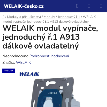
Přejít
Hledat
NÁKUP
na
KOŠÍK
obsah
Domů
/
Moduly a příslušenství
/
Moduly
/
Jednoduchý ř.1
/
WELAIK
modul vypínače, jednoduchý ř.1 A913 dálkově ovladatelný
WELAIK modul vypínače,
jednoduchý ř.1 A913
dálkově ovladatelný
Průměrné
Neohodnoceno
Podrobnosti hodnocení
hodnocení
Značka:
WELAIK
produktu
WELAIK
je
0,0
z
5
hvězdiček.