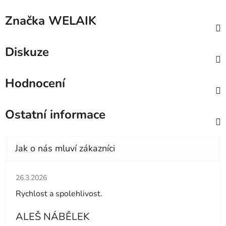
Značka
WELAIK
Diskuze
Hodnocení
Ostatní informace
Hodnocení obchodu je 5 z 5 hvězdiček.
26.3.2026
Rychlost a spolehlivost.
ALEŠ NÁBĚLEK