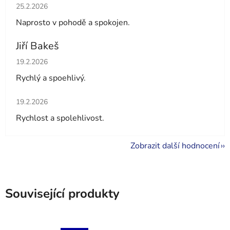
Hodnocení obchodu je 5 z 5 hvězdiček.
25.2.2026
Naprosto v pohodě a spokojen.
Jiří Bakeš
Hodnocení obchodu je 5 z 5 hvězdiček.
19.2.2026
Rychlý a spoehlivý.
Hodnocení obchodu je 5 z 5 hvězdiček.
19.2.2026
Rychlost a spolehlivost.
Zobrazit další hodnocení
Související produkty