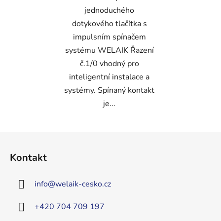
jednoduchého
dotykového tlačítka s
impulsním spínačem
systému WELAIK Řazení
č.1/0 vhodný pro
inteligentní instalace a
systémy. Spínaný kontakt
je...
Z
á
Kontakt
p
a
info
@
welaik-cesko.cz
t
í
+420 704 709 197