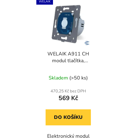
WELAIK
WELAIK A911 CH
modul tlačítka,
jednoduchý pro nízké
napětí 12/24V
Skladem
(>50 ks)
470,25 Kč bez DPH
569 Kč
DO KOŠÍKU
Elektronický modul