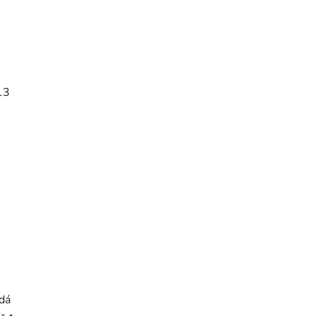
13
dá