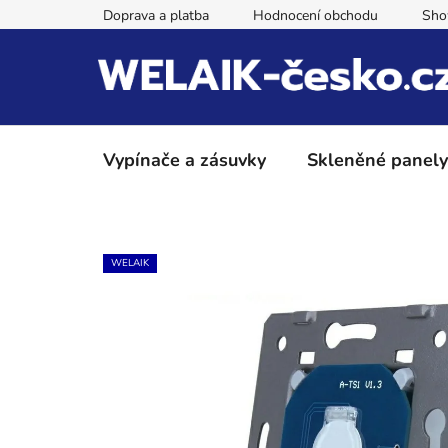
Přejít
Doprava a platba
Hodnocení obchodu
Sh
na
obsah
Vypínače a zásuvky
Skleněné panely
WELAIK