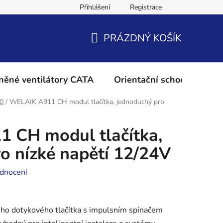
Přihlášení
Registrace
Podmínky ochrany osobních údajů
Reklamační řád
Vrácení 
PRÁZDNÝ KOŠÍK
NÁKUPNÍ
KOŠÍK
něné ventilátory CATA
Orientační schodišťové os
/0
/
WELAIK A911 CH modul tlačítka, jednoduchý pro
 CH modul tlačítka,
o nízké napětí 12/24V
dnocení
ho dotykového tlačítka s impulsním spínačem