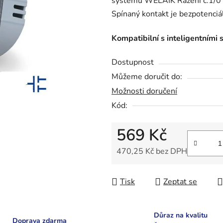
systému WELAIK Řazení č.1/0 v
0,0
Spínaný kontakt je bezpotenciál
z
5
Kompatibilní s inteligentními 
hvězdiček.
Dostupnost
Můžeme doručit do:
Možnosti doručení
Kód:
569 Kč
470,25 Kč bez DPH
Měrná cena:
Tisk
Zeptat se
Důraz na kvalitu
Doprava zdarma