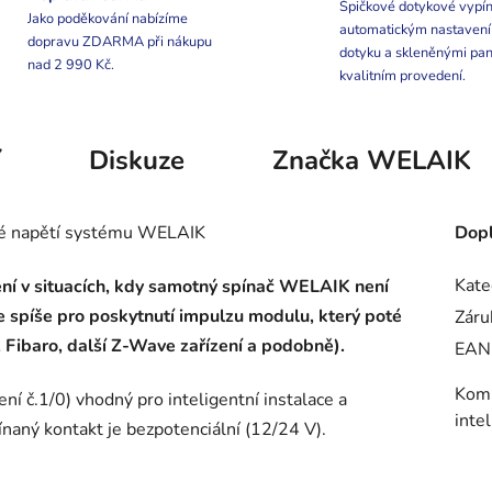
Špičkové dotykové vypín
Jako poděkování nabízíme
automatickým nastaven
dopravu ZDARMA při nákupu
dotyku a skleněnými pan
nad 2 990 Kč.
kvalitním provedení.
í
Diskuze
Značka
WELAIK
zké napětí systému WELAIK
Dopl
Kate
ění v situacích, kdy samotný spínač WELAIK není
e spíše pro poskytnutí impulzu modulu, který poté
Záru
 Fibaro, další Z-Wave zařízení a podobně).
EAN
Komp
ní č.1/0) vhodný pro inteligentní instalace a
inte
naný kontakt je bezpotenciální (12/24 V).