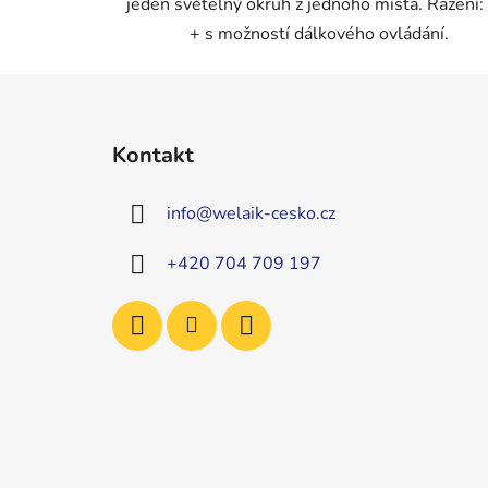
jeden světelný okruh z jednoho místa. Řazení: 
+ s možností dálkového ovládání.
Z
á
Kontakt
p
a
info
@
welaik-cesko.cz
t
í
+420 704 709 197