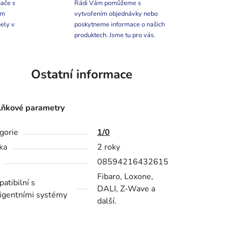
ače s
Rádi Vám pomůžeme s
ím
vytvořením objednávky nebo
ely v
poskytneme informace o našich
produktech. Jsme tu pro vás.
Ostatní informace
ňkové parametry
gorie
1/0
ka
2 roky
08594216432615
Fibaro, Loxone,
atibilní s
DALI, Z-Wave a
ligentními systémy
další.