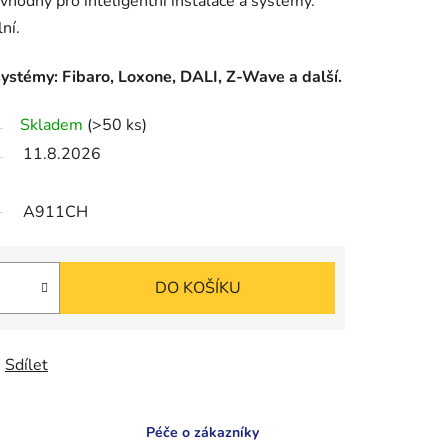
hodný pro inteligentní instalace a systémy.
ní.
systémy: Fibaro, Loxone, DALI, Z-Wave a další.
Skladem
(>50 ks)
11.8.2026
A911CH
DO KOŠÍKU
Sdílet
Péče o zákazníky