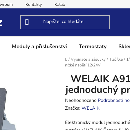
owroom
Kontakty
Katalog
Obchodní podmínky
Moduly a příslušenství
Termostaty
Skle
Domů
/
Vypínače a zásuvky
/
Tlačítka
/
1
nízké napětí 12/24V
WELAIK A911
jednoduchý pr
Průměrné
Neohodnoceno
Podrobnosti ho
hodnocení
Značka:
WELAIK
produktu
Elektronický modul jednoduché
je