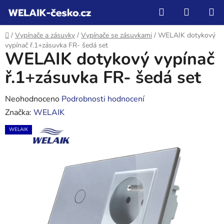
Přejít
Hledat
NÁKUP
na
KOŠÍK
obsah
Domů
/
Vypínače a zásuvky
/
Vypínače se zásuvkami
/
WELAIK dotykový
vypínač ř.1+zásuvka FR- šedá set
WELAIK dotykový vypínač
ř.1+zásuvka FR- šedá set
Průměrné
Neohodnoceno
Podrobnosti hodnocení
hodnocení
Značka:
WELAIK
produktu
WELAIK
je
0,0
z
5
hvězdiček.