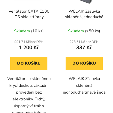
Ventilátor CATA E100
WELAIK Zásuvka
GS sklo stříbrný
skleněná jednoduchá
tmavě šedá
Skladem
(10 ks)
Skladem
(>50 ks)
991,74 Kč bez DPH
278,51 Kč bez DPH
1 200 Kč
337 Kč
DO KOŠÍKU
DO KOŠÍKU
Ventilátor se skleněnou
WELAIK Zásuvka
krycí deskou, základní
skleněná
provedení bez
jednoduchá tmavě šedá
elektroniky. Tichý,
úsporný větrák s
elegantním čelním