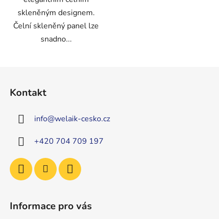
skleněným designem.
Čelní skleněný panel lze
snadno...
Z
á
Kontakt
p
a
info
@
welaik-cesko.cz
t
í
+420 704 709 197
Informace pro vás