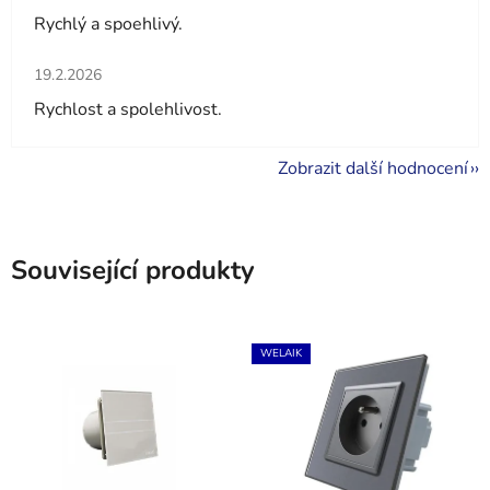
Rychlý a spoehlivý.
Hodnocení obchodu je 5 z 5 hvězdiček.
19.2.2026
Rychlost a spolehlivost.
Zobrazit další hodnocení
Související produkty
WELAIK