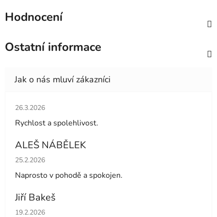
Hodnocení
Ostatní informace
Hodnocení obchodu je 5 z 5 hvězdiček.
26.3.2026
Rychlost a spolehlivost.
ALEŠ NÁBĚLEK
Hodnocení obchodu je 5 z 5 hvězdiček.
25.2.2026
Naprosto v pohodě a spokojen.
Jiří Bakeš
Hodnocení obchodu je 5 z 5 hvězdiček.
19.2.2026