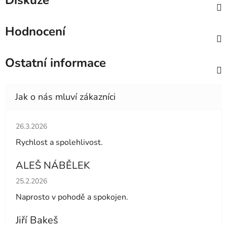
Diskuze
Hodnocení
Ostatní informace
Hodnocení obchodu je 5 z 5 hvězdiček.
26.3.2026
Rychlost a spolehlivost.
ALEŠ NÁBĚLEK
Hodnocení obchodu je 5 z 5 hvězdiček.
25.2.2026
Naprosto v pohodě a spokojen.
Jiří Bakeš