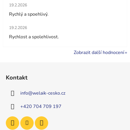
Hodnocení obchodu je 5 z 5 hvězdiček.
19.2.2026
Rychlý a spoehlivý.
Hodnocení obchodu je 5 z 5 hvězdiček.
19.2.2026
Rychlost a spolehlivost.
Zobrazit další hodnocení
Z
á
Kontakt
p
a
info
@
welaik-cesko.cz
t
í
+420 704 709 197