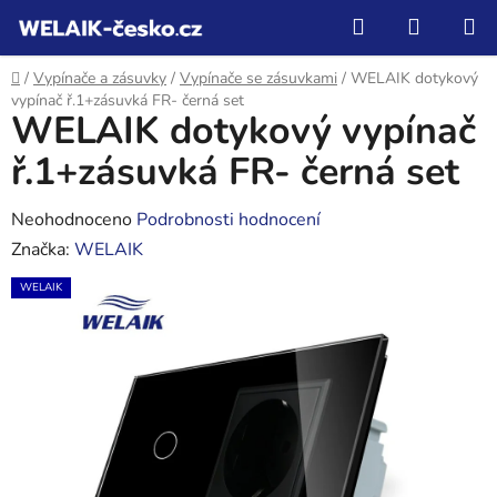
Přejít
Hledat
NÁKUP
na
KOŠÍK
obsah
Domů
/
Vypínače a zásuvky
/
Vypínače se zásuvkami
/
WELAIK dotykový
vypínač ř.1+zásuvká FR- černá set
WELAIK dotykový vypínač
ř.1+zásuvká FR- černá set
Průměrné
Neohodnoceno
Podrobnosti hodnocení
hodnocení
Značka:
WELAIK
produktu
WELAIK
je
0,0
z
5
hvězdiček.