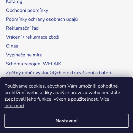
Katalog
Obchodní podmínky
Podmínky ochrany osobních údajů
Reklamační řád
Vrácení / reklamace zboží
O nás
Vypínače na míru
Schéma zapojení WELAIK
Zpětný odběr vysloužilých elektrozařízení a baterií
Tipy, rady a instalace
Používáme cookies, abychom Vám umožnili pohodlné
prohlížení webu a díky analýze provozu webu neustále
zlepšovali jeho funkce, výkon a použitelnost.
Více
informací
RozsvítímeSvět.cz
Nastavení