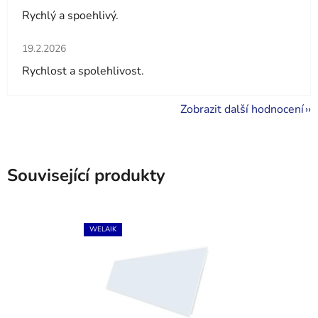
Rychlý a spoehlivý.
Hodnocení obchodu je 5 z 5 hvězdiček.
19.2.2026
Rychlost a spolehlivost.
Zobrazit další hodnocení
Související produkty
WELAIK