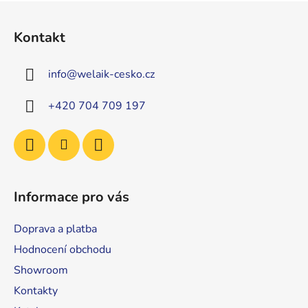
Z
á
Kontakt
p
a
info
@
welaik-cesko.cz
t
í
+420 704 709 197
Informace pro vás
Doprava a platba
Hodnocení obchodu
Showroom
Kontakty