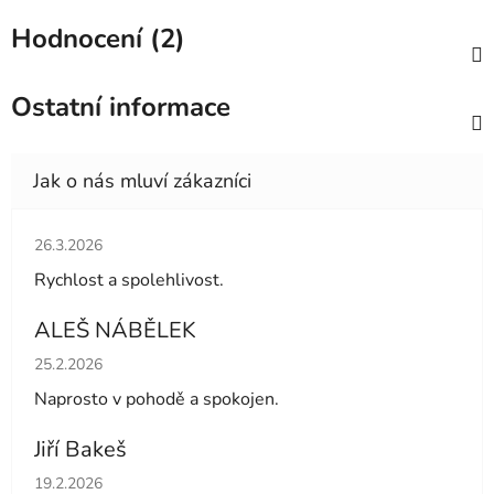
Hodnocení (2)
Ostatní informace
Hodnocení obchodu je 5 z 5 hvězdiček.
26.3.2026
Rychlost a spolehlivost.
ALEŠ NÁBĚLEK
Hodnocení obchodu je 5 z 5 hvězdiček.
25.2.2026
Naprosto v pohodě a spokojen.
Jiří Bakeš
Hodnocení obchodu je 5 z 5 hvězdiček.
19.2.2026