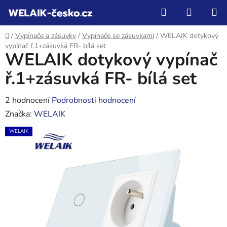
Přejít
Hledat
NÁKUP
na
KOŠÍK
obsah
Domů
/
Vypínače a zásuvky
/
Vypínače se zásuvkami
/
WELAIK dotykový
vypínač ř.1+zásuvká FR- bílá set
WELAIK dotykový vypínač
ř.1+zásuvká FR- bílá set
Průměrné
2 hodnocení
Podrobnosti hodnocení
hodnocení
Značka:
WELAIK
produktu
WELAIK
je
5,0
z
5
hvězdiček.