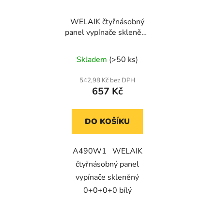
WELAIK čtyřnásobný
panel vypínače skleněný
0+0+0+0 - bílý
Skladem
(>50 ks)
542,98 Kč bez DPH
657 Kč
DO KOŠÍKU
A490W1 WELAIK
čtyřnásobný panel
vypínače skleněný
0+0+0+0 bílý