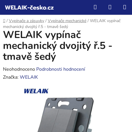
Přejít
Hledat
NÁKUP
na
KOŠÍK
obsah
Domů
/
Vypínače a zásuvky
/
Vypínače mechanické
/
WELAIK vypínač
mechanický dvojitý ř.5 - tmavě šedý
WELAIK vypínač
mechanický dvojitý ř.5 -
tmavě šedý
Průměrné
Neohodnoceno
Podrobnosti hodnocení
hodnocení
Značka:
WELAIK
produktu
je
0,0
z
5
hvězdiček.