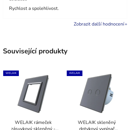
Rychlost a spolehlivost.
Zobrazit další hodnocení
Související produkty
WELAIK
WELAIK
WELAIK rámeček
WELAIK skleněný
zásuvkový skleněný -
dotykový vypínač