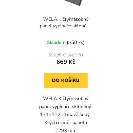
WELAIK čtyřnásobný
panel vypínače skleněný
1+1+1+2 - tmavě šedý
Skladem
(>50 ks)
552,89 Kč bez DPH
669 Kč
DO KOŠÍKU
WELAIK čtyřnásobný
panel vypínače skleněný
1+1+1+2 - tmavě šedý
Krycí rozměr panelu
- 293 mm