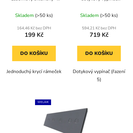
tmavě šedý
kompletní ř.5- tmavě
Průměrné
Průměrné
šedý
Skladem
(>50 ks)
Skladem
(>50 ks)
hodnocení
hodnocení
produktu
produktu
164,46 Kč bez DPH
594,21 Kč bez DPH
199 Kč
719 Kč
je
je
5,0
5,0
z
z
DO KOŠÍKU
DO KOŠÍKU
5
5
hvězdiček.
hvězdiček.
Jednoduchý krycí rámeček
Dotykový vypínač (řazení
5)
WELAIK