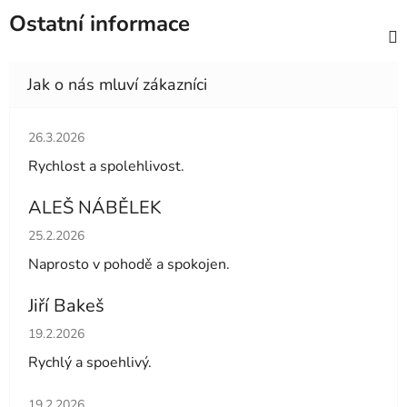
Ostatní informace
Hodnocení obchodu je 5 z 5 hvězdiček.
26.3.2026
Rychlost a spolehlivost.
ALEŠ NÁBĚLEK
Hodnocení obchodu je 5 z 5 hvězdiček.
25.2.2026
Naprosto v pohodě a spokojen.
Jiří Bakeš
Hodnocení obchodu je 5 z 5 hvězdiček.
19.2.2026
Rychlý a spoehlivý.
Hodnocení obchodu je 5 z 5 hvězdiček.
19.2.2026