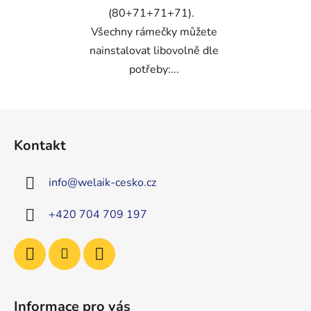
(80+71+71+71).
Všechny rámečky můžete
nainstalovat libovolně dle
potřeby:...
Z
á
Kontakt
p
a
info
@
welaik-cesko.cz
t
í
+420 704 709 197
Informace pro vás