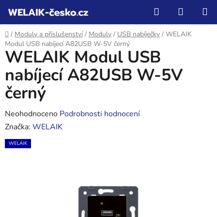
Přejít
Hledat
NÁKUP
na
KOŠÍK
obsah
Domů
/
Moduly a příslušenství
/
Moduly
/
USB nabíječky
/
WELAIK
Modul USB nabíjecí A82USB W-5V černý
WELAIK Modul USB
nabíjecí A82USB W-5V
černý
Průměrné
Neohodnoceno
Podrobnosti hodnocení
hodnocení
Značka:
WELAIK
produktu
WELAIK
je
0,0
z
5
hvězdiček.