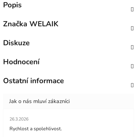
Popis
Značka
WELAIK
Diskuze
Hodnocení
Ostatní informace
Hodnocení obchodu je 5 z 5 hvězdiček.
26.3.2026
Rychlost a spolehlivost.