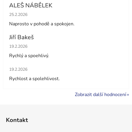
ALEŠ NÁBĚLEK
Hodnocení obchodu je 5 z 5 hvězdiček.
25.2.2026
Naprosto v pohodě a spokojen.
Jiří Bakeš
Hodnocení obchodu je 5 z 5 hvězdiček.
19.2.2026
Rychlý a spoehlivý.
Hodnocení obchodu je 5 z 5 hvězdiček.
19.2.2026
Rychlost a spolehlivost.
Zobrazit další hodnocení
Z
á
Kontakt
p
a