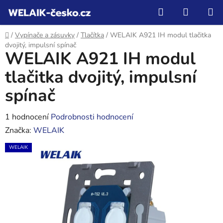
Přejít
Hledat
NÁKUP
na
KOŠÍK
obsah
Domů
/
Vypínače a zásuvky
/
Tlačítka
/
WELAIK A921 IH modul tlačitka
dvojitý, impulsní spínač
WELAIK A921 IH modul
tlačitka dvojitý, impulsní
spínač
Průměrné
1 hodnocení
Podrobnosti hodnocení
hodnocení
Značka:
WELAIK
produktu
WELAIK
je
5,0
z
5
hvězdiček.