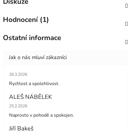
Diskuze
Hodnocení (1)
Ostatní informace
Hodnocení obchodu je 5 z 5 hvězdiček.
26.3.2026
Rychlost a spolehlivost.
ALEŠ NÁBĚLEK
Hodnocení obchodu je 5 z 5 hvězdiček.
25.2.2026
Naprosto v pohodě a spokojen.
Jiří Bakeš