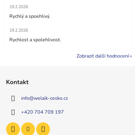
Hodnocení obchodu je 5 z 5 hvězdiček.
19.2.2026
Rychlý a spoehlivý.
Hodnocení obchodu je 5 z 5 hvězdiček.
19.2.2026
Rychlost a spolehlivost.
Zobrazit další hodnocení
Z
á
Kontakt
p
a
info
@
welaik-cesko.cz
t
í
+420 704 709 197