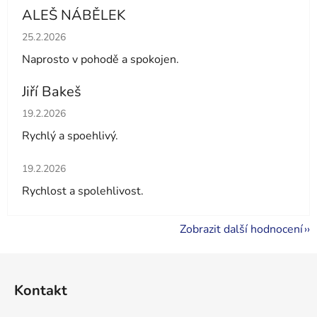
ALEŠ NÁBĚLEK
Hodnocení obchodu je 5 z 5 hvězdiček.
25.2.2026
Naprosto v pohodě a spokojen.
Jiří Bakeš
Hodnocení obchodu je 5 z 5 hvězdiček.
19.2.2026
Rychlý a spoehlivý.
Hodnocení obchodu je 5 z 5 hvězdiček.
19.2.2026
Rychlost a spolehlivost.
Zobrazit další hodnocení
Z
á
Kontakt
p