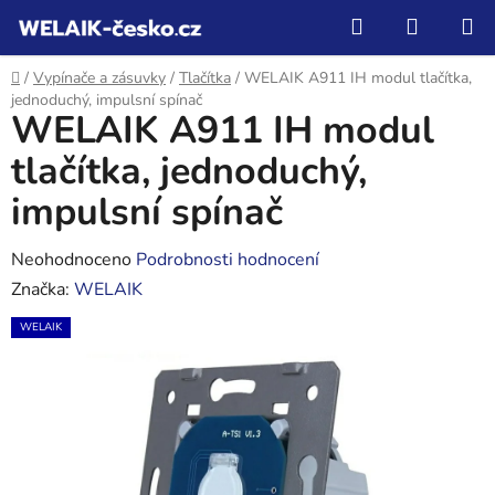
Přejít
Hledat
NÁKUP
na
KOŠÍK
obsah
Domů
/
Vypínače a zásuvky
/
Tlačítka
/
WELAIK A911 IH modul tlačítka,
jednoduchý, impulsní spínač
WELAIK A911 IH modul
tlačítka, jednoduchý,
impulsní spínač
Průměrné
Neohodnoceno
Podrobnosti hodnocení
hodnocení
Značka:
WELAIK
produktu
WELAIK
je
0,0
z
5
hvězdiček.