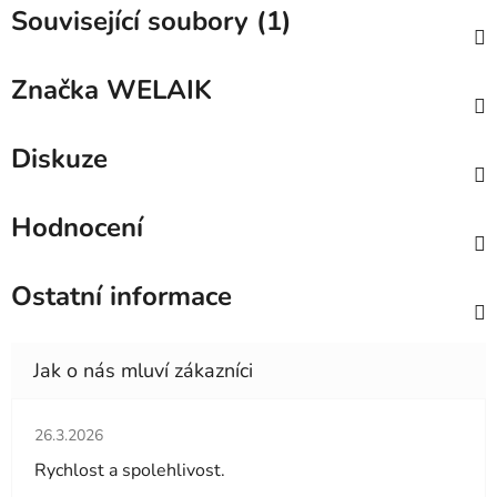
Související soubory (1)
Značka
WELAIK
Diskuze
Hodnocení
Ostatní informace
Hodnocení obchodu je 5 z 5 hvězdiček.
26.3.2026
Rychlost a spolehlivost.