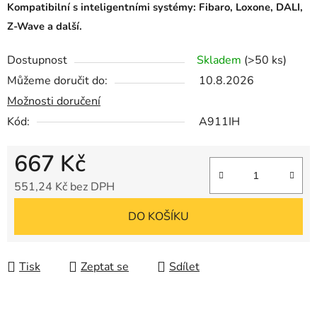
Kompatibilní s inteligentními systémy: Fibaro, Loxone, DALI,
Z-Wave a další.
Dostupnost
Skladem
(>50 ks)
Můžeme doručit do:
10.8.2026
Možnosti doručení
Kód:
A911IH
667 Kč
551,24 Kč bez DPH
Měrná cena:
DO KOŠÍKU
Tisk
Zeptat se
Sdílet