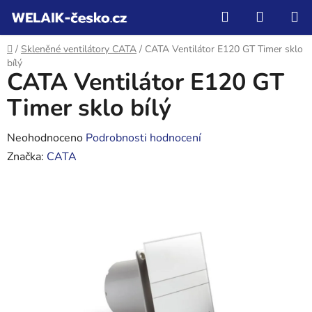
Přejít
Hledat
NÁKUP
na
KOŠÍK
obsah
Domů
/
Skleněné ventilátory CATA
/
CATA Ventilátor E120 GT Timer sklo
bílý
CATA Ventilátor E120 GT
Timer sklo bílý
Průměrné
Neohodnoceno
Podrobnosti hodnocení
hodnocení
Značka:
CATA
produktu
je
0,0
z
5
hvězdiček.