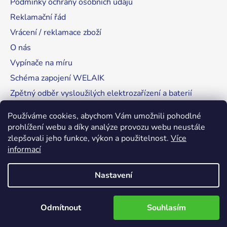
Podmínky ochrany osobních údajů
Reklamační řád
Vrácení / reklamace zboží
O nás
Vypínače na míru
Schéma zapojení WELAIK
Zpětný odběr vysloužilých elektrozařízení a baterií
Tipy, rady a instalace
Používáme cookies, abychom Vám umožnili pohodlné
prohlížení webu a díky analýze provozu webu neustále
zlepšovali jeho funkce, výkon a použitelnost.
Více
informací
RozsvítímeSvět.cz
Nastavení
Vytvořil Shoptet
Odmítnout
Souhlasím
Copyright 2026
WELAIK-cesko.cz
. Všechna práva
vyhrazena.
Upravit nastavení cookies