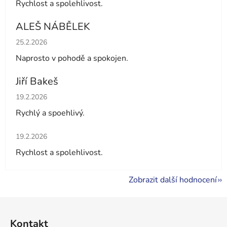
Rychlost a spolehlivost.
ALEŠ NÁBĚLEK
Hodnocení obchodu je 5 z 5 hvězdiček.
25.2.2026
Naprosto v pohodě a spokojen.
Jiří Bakeš
Hodnocení obchodu je 5 z 5 hvězdiček.
19.2.2026
Rychlý a spoehlivý.
Hodnocení obchodu je 5 z 5 hvězdiček.
19.2.2026
Rychlost a spolehlivost.
Zobrazit další hodnocení
Z
á
Kontakt