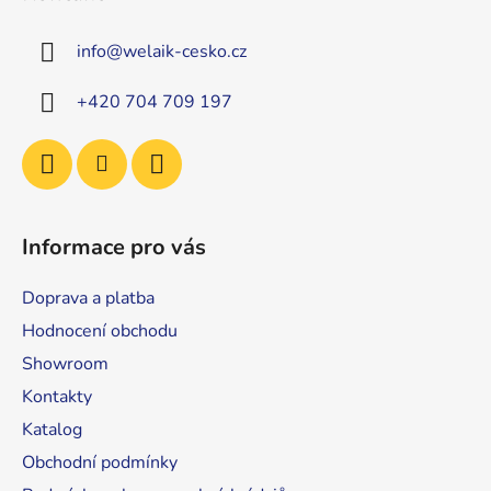
p
a
info
@
welaik-cesko.cz
t
í
+420 704 709 197
Informace pro vás
Doprava a platba
Hodnocení obchodu
Showroom
Kontakty
Katalog
Obchodní podmínky