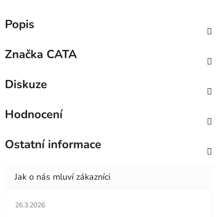
Popis
Značka
CATA
Diskuze
Hodnocení
Ostatní informace
Hodnocení obchodu je 5 z 5 hvězdiček.
26.3.2026