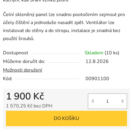
kuchyní, kde brání vzniku plísní.
Čelní skleněný panel lze snadno pootočením sejmout pro
účely čištění a jednoduše nasadit zpět. Ventilátor lze
instalovat do stěny a do stropu, instalace je snadná bez
použití šroubů.
Dostupnost
Skladem
(10 ks)
Můžeme doručit do:
12.8.2026
Možnosti doručení
Kód:
00901100
1 900 Kč
1 570,25 Kč bez DPH
Měrná cena:
DO KOŠÍKU