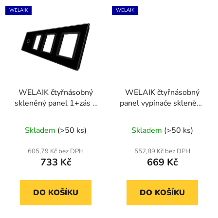
WELAIK
WELAIK
WELAIK čtyřnásobný
WELAIK čtyřnásobný
skleněný panel 1+zás +
panel vypínače skleněný
zás +zás - černý
1+1+2+2 - tmavě šedý
Skladem
(>50 ks)
Skladem
(>50 ks)
605,79 Kč bez DPH
552,89 Kč bez DPH
733 Kč
669 Kč
DO KOŠÍKU
DO KOŠÍKU