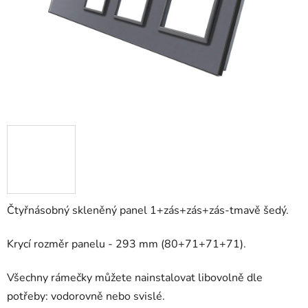
Čtyřnásobný skleněný panel 1+zás+zás+zás-tmavě šedý.
Krycí rozměr panelu - 293 mm (80+71+71+71).
Všechny rámečky můžete nainstalovat libovolně dle
potřeby: vodorovně nebo svislé.