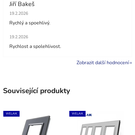
Jiří Bakeš
Hodnocení obchodu je 5 z 5 hvězdiček.
19.2.2026
Rychlý a spoehlivý.
Hodnocení obchodu je 5 z 5 hvězdiček.
19.2.2026
Rychlost a spolehlivost.
Zobrazit další hodnocení
Související produkty
WELAIK
WELAIK