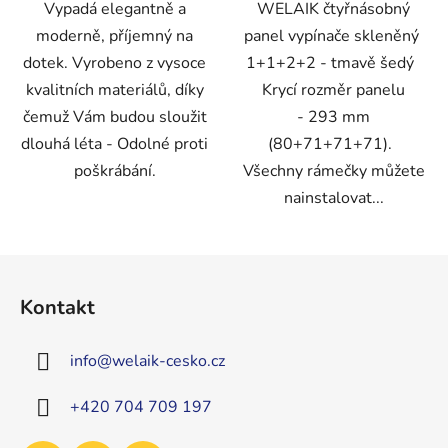
Vypadá elegantně a
WELAIK čtyřnásobný
moderně, příjemný na
panel vypínače skleněný
dotek. Vyrobeno z vysoce
1+1+2+2 - tmavě šedý
kvalitních materiálů, díky
Krycí rozměr panelu
čemuž Vám budou sloužit
- 293 mm
dlouhá léta - Odolné proti
(80+71+71+71).
poškrábání.
Všechny rámečky můžete
nainstalovat...
Z
á
Kontakt
p
a
info
@
welaik-cesko.cz
t
í
+420 704 709 197