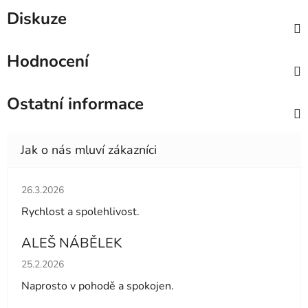
Diskuze
Hodnocení
Ostatní informace
Hodnocení obchodu je 5 z 5 hvězdiček.
26.3.2026
Rychlost a spolehlivost.
ALEŠ NÁBĚLEK
Hodnocení obchodu je 5 z 5 hvězdiček.
25.2.2026
Naprosto v pohodě a spokojen.