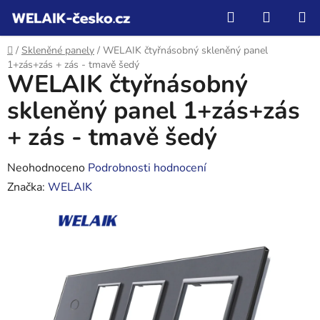
Přejít
Hledat
NÁKUP
na
KOŠÍK
obsah
Domů
/
Skleněné panely
/
WELAIK čtyřnásobný skleněný panel
1+zás+zás + zás - tmavě šedý
WELAIK čtyřnásobný
skleněný panel 1+zás+zás
+ zás - tmavě šedý
Průměrné
Neohodnoceno
Podrobnosti hodnocení
hodnocení
Značka:
WELAIK
produktu
je
0,0
z
5
hvězdiček.