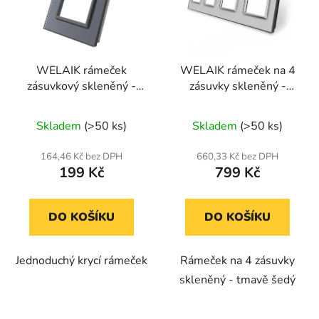
WELAIK rámeček
WELAIK rámeček na 4
zásuvkový skleněný -
zásuvky skleněný -
tmavě šedý
tmavě šedý
Průměrné
Skladem
(>50 ks)
Skladem
(>50 ks)
hodnocení
produktu
164,46 Kč bez DPH
660,33 Kč bez DPH
199 Kč
799 Kč
je
5,0
z
DO KOŠÍKU
DO KOŠÍKU
5
hvězdiček.
Jednoduchý krycí rámeček
Rámeček na 4 zásuvky
skleněný - tmavě šedý