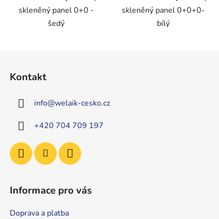
skleněný panel 0+0 -
skleněný panel 0+0+0-
šedý
bílý
Z
á
Kontakt
p
a
info
@
welaik-cesko.cz
t
í
+420 704 709 197
Informace pro vás
Doprava a platba