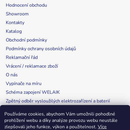
Hodnocení obchodu
Showroom
Kontakty
Katalog
Obchodní podmínky
Podmínky ochrany osobních údajů
Reklamační řád
Vrácení / reklamace zboží
O nás
Vypínače na míru
Schéma zapojení WELAIK
Zpětný odběr vysloužilých elektrozařízení a baterií
Tipy, rady a instalace
Používáme cookies, abychom Vám umožnili pohodlné
prohlížení webu a díky analýze provozu webu neustále
zlepšovali jeho funkce, výkon a použitelnost.
Více