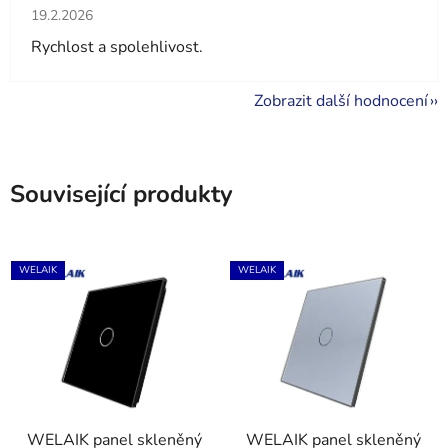
Hodnocení obchodu je 5 z 5 hvězdiček.
19.2.2026
Rychlost a spolehlivost.
Zobrazit další hodnocení
Související produkty
WELAIK
WELAIK
WELAIK panel skleněný
WELAIK panel skleněný