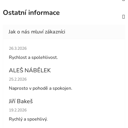
Ostatní informace
Hodnocení obchodu je 5 z 5 hvězdiček.
26.3.2026
Rychlost a spolehlivost.
ALEŠ NÁBĚLEK
Hodnocení obchodu je 5 z 5 hvězdiček.
25.2.2026
Naprosto v pohodě a spokojen.
Jiří Bakeš
Hodnocení obchodu je 5 z 5 hvězdiček.
19.2.2026
Rychlý a spoehlivý.