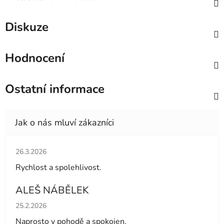
Diskuze
Hodnocení
Ostatní informace
Hodnocení obchodu je 5 z 5 hvězdiček.
26.3.2026
Rychlost a spolehlivost.
ALEŠ NÁBĚLEK
Hodnocení obchodu je 5 z 5 hvězdiček.
25.2.2026
Naprosto v pohodě a spokojen.