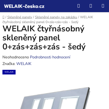
Přejít
Hledat
NÁKUP
na
KOŠÍK
obsah
Domů
/
Skleněné panely
/
Skleněné panely na zakázku
/
WELAIK
čtyřnásobný skleněný panel 0+zás+zás+zás - šedý
WELAIK čtyřnásobný
skleněný panel
0+zás+zás+zás - šedý
Průměrné
Neohodnoceno
Podrobnosti hodnocení
hodnocení
Značka:
WELAIK
produktu
WELAIK
je
0,0
z
5
hvězdiček.