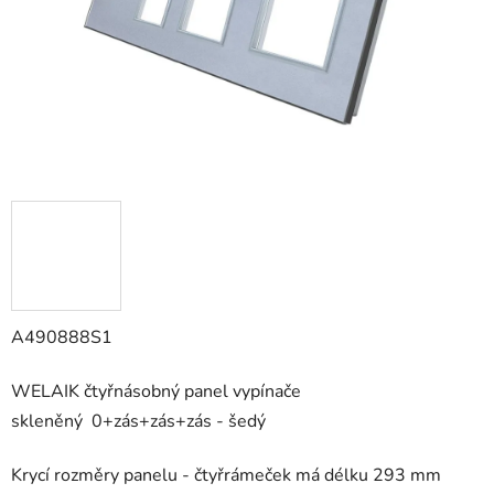
A490888S1
WELAIK čtyřnásobný panel vypínače
skleněný
0+zás+zás+zás - šedý
Krycí rozměry panelu - čtyřrámeček má délku 293 mm