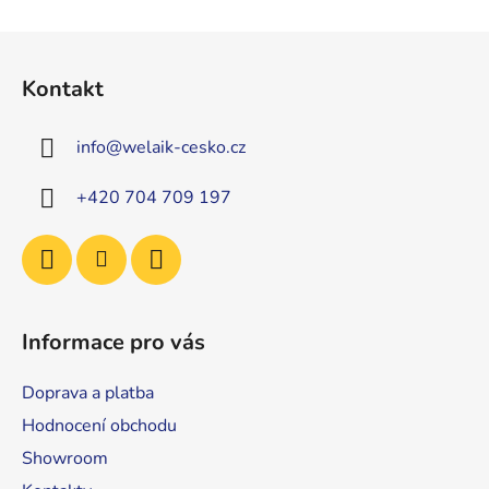
Z
á
Kontakt
p
a
info
@
welaik-cesko.cz
t
í
+420 704 709 197
Informace pro vás
Doprava a platba
Hodnocení obchodu
Showroom