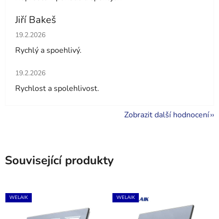
Jiří Bakeš
Hodnocení obchodu je 5 z 5 hvězdiček.
19.2.2026
Rychlý a spoehlivý.
Hodnocení obchodu je 5 z 5 hvězdiček.
19.2.2026
Rychlost a spolehlivost.
Zobrazit další hodnocení
Související produkty
WELAIK
WELAIK