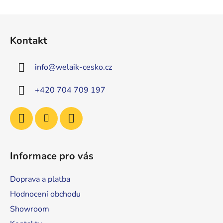
Z
á
Kontakt
p
a
info
@
welaik-cesko.cz
t
í
+420 704 709 197
Informace pro vás
Doprava a platba
Hodnocení obchodu
Showroom