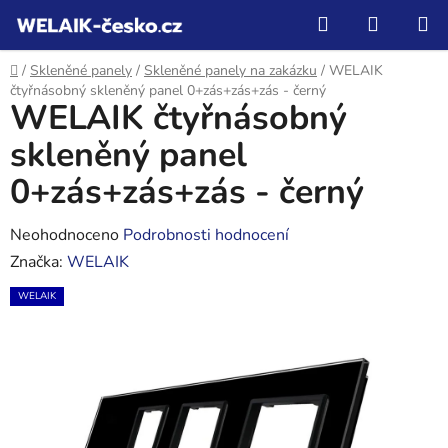
Přejít
Hledat
NÁKUP
na
KOŠÍK
obsah
Domů
/
Skleněné panely
/
Skleněné panely na zakázku
/
WELAIK
čtyřnásobný skleněný panel 0+zás+zás+zás - černý
WELAIK čtyřnásobný
skleněný panel
0+zás+zás+zás - černý
Průměrné
Neohodnoceno
Podrobnosti hodnocení
hodnocení
Značka:
WELAIK
produktu
WELAIK
je
0,0
z
5
hvězdiček.