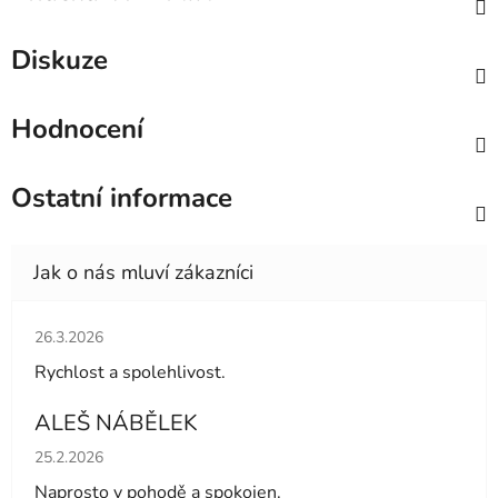
Diskuze
Hodnocení
Ostatní informace
Hodnocení obchodu je 5 z 5 hvězdiček.
26.3.2026
Rychlost a spolehlivost.
ALEŠ NÁBĚLEK
Hodnocení obchodu je 5 z 5 hvězdiček.
25.2.2026
Naprosto v pohodě a spokojen.