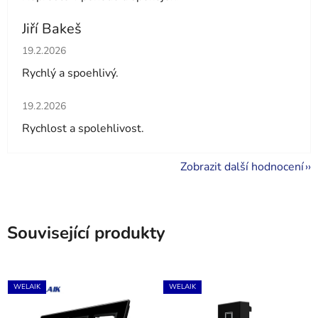
Jiří Bakeš
Hodnocení obchodu je 5 z 5 hvězdiček.
19.2.2026
Rychlý a spoehlivý.
Hodnocení obchodu je 5 z 5 hvězdiček.
19.2.2026
Rychlost a spolehlivost.
Zobrazit další hodnocení
Související produkty
WELAIK
WELAIK