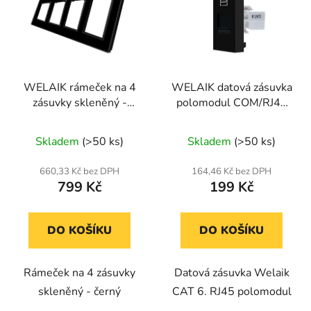
WELAIK rámeček na 4
WELAIK datová zásuvka
zásuvky skleněný -
polomodul COM/RJ45
černý
CAT6 -1 černá
Skladem
(>50 ks)
Skladem
(>50 ks)
660,33 Kč bez DPH
164,46 Kč bez DPH
799 Kč
199 Kč
DO KOŠÍKU
DO KOŠÍKU
Rámeček na 4 zásuvky
Datová zásuvka Welaik
skleněný - černý
CAT 6. RJ45 polomodul