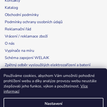
Kontakty
Katalog
Obchodní podmínky
Podmínky ochrany osobních údajů
Reklamační řád
Vrácení / reklamace zboží
O nás
Vypínače na míru
Schéma zapojení WELAIK
Zpětný odběr vysloužilých elektrozařízení a baterií
Tipy, rady a instalace
Používáme cookies, abychom Vám umožnili pohodlné
prohlížení webu a díky analýze provozu webu neustále
zlepšovali jeho funkce, výkon a použitelnost.
Více
informací
RozsvítímeSvět.cz
Nastavení