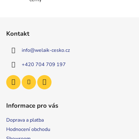
Z
á
Kontakt
p
a
info
@
welaik-cesko.cz
t
í
+420 704 709 197
Informace pro vás
Doprava a platba
Hodnocení obchodu
Showroom