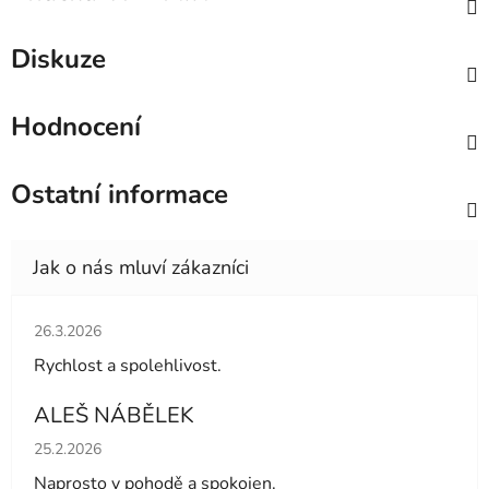
Diskuze
Hodnocení
Ostatní informace
Hodnocení obchodu je 5 z 5 hvězdiček.
26.3.2026
Rychlost a spolehlivost.
ALEŠ NÁBĚLEK
Hodnocení obchodu je 5 z 5 hvězdiček.
25.2.2026
Naprosto v pohodě a spokojen.