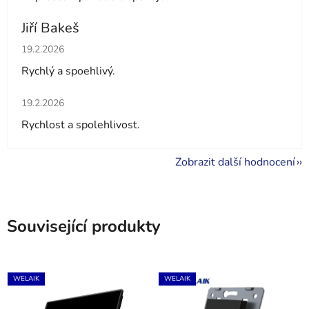
Jiří Bakeš
Hodnocení obchodu je 5 z 5 hvězdiček.
19.2.2026
Rychlý a spoehlivý.
Hodnocení obchodu je 5 z 5 hvězdiček.
19.2.2026
Rychlost a spolehlivost.
Zobrazit další hodnocení
Související produkty
WELAIK
WELAIK