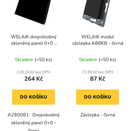
WELAIK dvojnásobný
WELAIK modul
skleněný panel 0+0 -
záslepka A8BKB - černá
černý
Skladem
(>50 ks)
Skladem
(>50 ks)
218,18 Kč bez DPH
71,90 Kč bez DPH
264 Kč
87 Kč
DO KOŠÍKU
DO KOŠÍKU
A2900B1 Dvojnásobný
Záslepka - černá
skleněný panel 0+0 -
černý