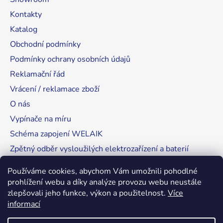
Kontakty
Katalog
Obchodní podmínky
Podmínky ochrany osobních údajů
Reklamační řád
Vrácení / reklamace zboží
O nás
Vypínače na míru
Schéma zapojení WELAIK
Zpětný odběr vysloužilých elektrozařízení a baterií
Tipy, rady a instalace
Používáme cookies, abychom Vám umožnili pohodlné
prohlížení webu a díky analýze provozu webu neustále
zlepšovali jeho funkce, výkon a použitelnost.
Více
informací
RozsvítímeSvět.cz