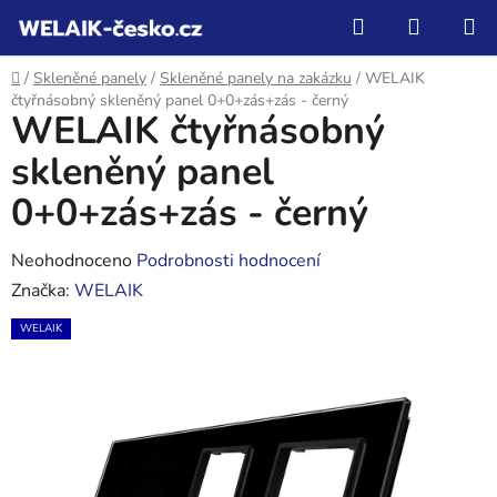
Přejít
Hledat
NÁKUP
na
KOŠÍK
obsah
Domů
/
Skleněné panely
/
Skleněné panely na zakázku
/
WELAIK
čtyřnásobný skleněný panel 0+0+zás+zás - černý
WELAIK čtyřnásobný
skleněný panel
0+0+zás+zás - černý
Průměrné
Neohodnoceno
Podrobnosti hodnocení
hodnocení
Značka:
WELAIK
produktu
WELAIK
je
0,0
z
5
hvězdiček.