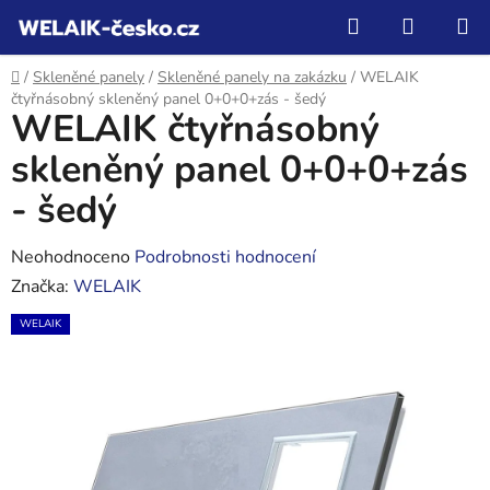
Přejít
Hledat
NÁKUP
na
KOŠÍK
obsah
Domů
/
Skleněné panely
/
Skleněné panely na zakázku
/
WELAIK
čtyřnásobný skleněný panel 0+0+0+zás - šedý
WELAIK čtyřnásobný
skleněný panel 0+0+0+zás
- šedý
Průměrné
Neohodnoceno
Podrobnosti hodnocení
hodnocení
Značka:
WELAIK
produktu
WELAIK
je
0,0
z
5
hvězdiček.