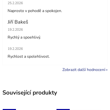
Hodnocení obchodu je 5 z 5 hvězdiček.
25.2.2026
Naprosto v pohodě a spokojen.
Jiří Bakeš
Hodnocení obchodu je 5 z 5 hvězdiček.
19.2.2026
Rychlý a spoehlivý.
Hodnocení obchodu je 5 z 5 hvězdiček.
19.2.2026
Rychlost a spolehlivost.
Zobrazit další hodnocení
Související produkty