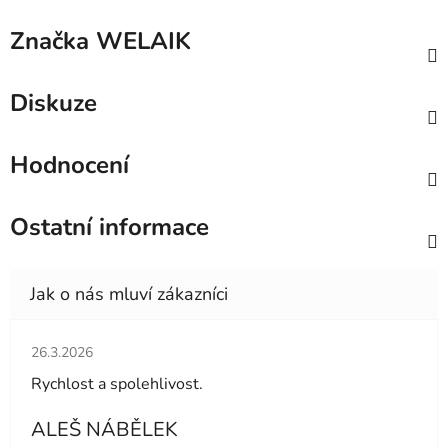
Značka
WELAIK
Diskuze
Hodnocení
Ostatní informace
Hodnocení obchodu je 5 z 5 hvězdiček.
26.3.2026
Rychlost a spolehlivost.
ALEŠ NÁBĚLEK