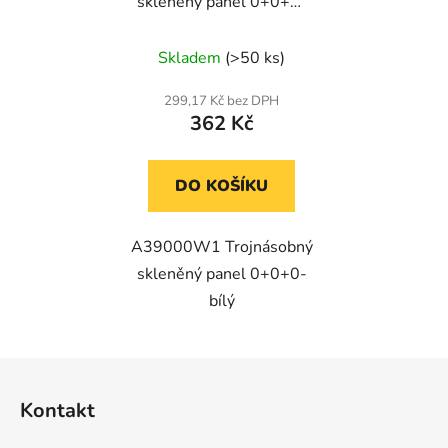
skleněný panel 0+0+0-
bílý
Skladem
(>50 ks)
299,17 Kč bez DPH
362 Kč
DO KOŠÍKU
A39000W1 Trojnásobný
skleněný panel 0+0+0-
bílý
Z
á
Kontakt
p