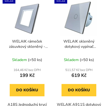
WELAIK
WELAIK
WELAIK rámeček
WELAIK skleněný
zásuvkový skleněný -
dotykový vypínač
šedý
kompletní ř.1- šedý
Skladem
(>50 ks)
Skladem
(>50 ks)
164,46 Kč bez DPH
511,57 Kč bez DPH
199 Kč
619 Kč
DO KOŠÍKU
DO KOŠÍKU
A18S Jednoduchý krycí
WELAIK A911S dotykový