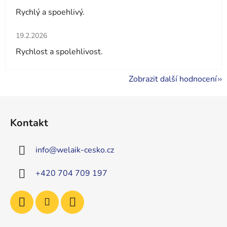
Rychlý a spoehlivý.
Hodnocení obchodu je 5 z 5 hvězdiček.
19.2.2026
Rychlost a spolehlivost.
Zobrazit další hodnocení
Z
á
Kontakt
p
a
info
@
welaik-cesko.cz
t
í
+420 704 709 197