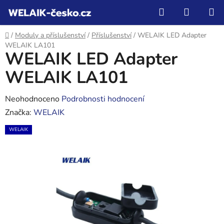
Přejít
Hledat
NÁKUP
na
KOŠÍK
obsah
Domů
/
Moduly a příslušenství
/
Příslušenství
/
WELAIK LED Adapter
WELAIK LA101
WELAIK LED Adapter
WELAIK LA101
Průměrné
Neohodnoceno
Podrobnosti hodnocení
hodnocení
Značka:
WELAIK
produktu
WELAIK
je
0,0
z
5
hvězdiček.