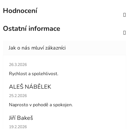
Hodnocení
Ostatní informace
Hodnocení obchodu je 5 z 5 hvězdiček.
26.3.2026
Rychlost a spolehlivost.
ALEŠ NÁBĚLEK
Hodnocení obchodu je 5 z 5 hvězdiček.
25.2.2026
Naprosto v pohodě a spokojen.
Jiří Bakeš
Hodnocení obchodu je 5 z 5 hvězdiček.
19.2.2026