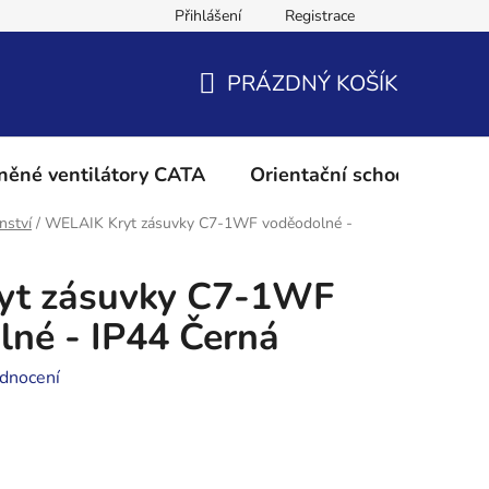
Přihlášení
Registrace
Podmínky ochrany osobních údajů
Reklamační řád
Vrácení 
PRÁZDNÝ KOŠÍK
NÁKUPNÍ
KOŠÍK
něné ventilátory CATA
Orientační schodišťové os
nství
/
WELAIK Kryt zásuvky C7-1WF voděodolné -
yt zásuvky C7-1WF
lné - IP44 Černá
dnocení