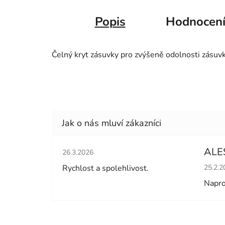
Popis
Hodnocen
Čelný kryt zásuvky pro zvýšeně odolnosti zásuvk
Hodnocení obchodu je 5 z 5 hvězdiček.
ALE
26.3.2026
Hodno
Rychlost a spolehlivost.
25.2.2
Napro