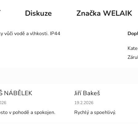
í
Diskuze
Značka
WELAIK
y vůči vodě a vlhkosti. IP44
Dopl
Kate
Záru
Š NÁBĚLEK
Jiří Bakeš
cení obchodu je 5 z 5 hvězdiček.
Hodnocení obchodu je 5 z 5 
026
19.2.2026
sto v pohodě a spokojen.
Rychlý a spoehlivý.