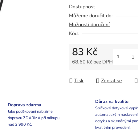
0,0
Dostupnost
z
Můžeme doručit do:
5
Možnosti doručení
hvězdiček.
Kód:
83 Kč
68,60 Kč bez DPH
Měrná cena:
Tisk
Zeptat se
Důraz na kvalitu
Doprava zdarma
Špičkové dotykové vypín
Jako poděkování nabízíme
automatickým nastaven
dopravu ZDARMA při nákupu
dotyku a skleněnými pan
nad 2 990 Kč.
kvalitním provedení.