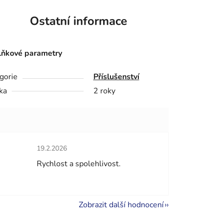
Ostatní informace
ňkové parametry
gorie
Příslušenství
ka
2 roky
Hodnocení obchodu je 5 z 5 hvězdiček.
19.2.2026
hvězdiček.
Rychlost a spolehlivost.
Zobrazit další hodnocení