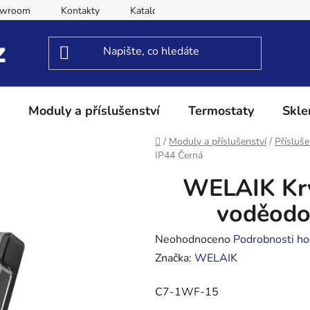
owroom
Kontakty
Katalog
Obchodní podmínky
Moduly a příslušenství
Termostaty
Skle
Domů
/
Moduly a příslušenství
/
Přísluše
IP44 Černá
WELAIK Kr
voděodo
Průměrné
Neohodnoceno
Podrobnosti ho
hodnocení
Značka:
WELAIK
produktu
C7-1WF-15
je