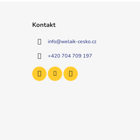
Z
á
Kontakt
p
a
info
@
welaik-cesko.cz
t
í
+420 704 709 197