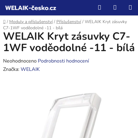
Přejít
Hledat
NÁKUP
na
KOŠÍK
obsah
Domů
/
Moduly a příslušenství
/
Příslušenství
/
WELAIK Kryt zásuvky
C7-1WF voděodolné -11 - bílá
WELAIK Kryt zásuvky C7-
1WF voděodolné -11 - bílá
Průměrné
Neohodnoceno
Podrobnosti hodnocení
hodnocení
Značka:
WELAIK
produktu
je
0,0
z
5
hvězdiček.