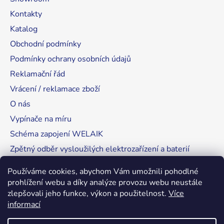
Kontakty
Katalog
Obchodní podmínky
Podmínky ochrany osobních údajů
Reklamační řád
Vrácení / reklamace zboží
O nás
Vypínače na míru
Schéma zapojení WELAIK
Zpětný odběr vysloužilých elektrozařízení a baterií
Tipy, rady a instalace
Používáme cookies, abychom Vám umožnili pohodlné
prohlížení webu a díky analýze provozu webu neustále
zlepšovali jeho funkce, výkon a použitelnost.
Více
informací
RozsvítímeSvět.cz